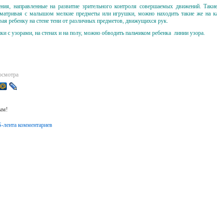
ия, направленные на развитие зрительного контроля совершаемых движений. Такие 
атривая с малышом мелкие предметы или игрушки, можно находить такие же на к
ывая ребенку на стене тени от различных предметов, движущихся рук.
ки с узорами, на стенах и на полу, можно обводить пальчиком ребенка линии узора.
осмотра
ым!
-лента комментариев