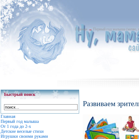
Главная
→
Первый год малыша (меню, 
Быстрый поиск
Развиваем зрител
Главная
Первый год малыша
От 1 года до 2-х
Детские веселые стихи
Игрушки своими руками