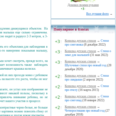
Домики своими руками
+3
↑
Все лучшие фото
→
а медленно движущимся объектом. На
Популярное в блогах
ия малыша еще сильно ограничены.
но видит в радиусе 2-3 метров, к 3-
+3
↑
Копилка детских стихов
→
Стихи
про снеговика
(8 декабря 2022)
ить его объектами для наблюдения в
о-то намеренно показывая малышу,
+3
↑
Копилка детских стихов
→
Стихи о
зиме для малышей
(31 мая 2022)
ш хочет смотреть, прежде всего, на
+3
↑
Копилка детских стихов
→
учает возможность также наблюдать
Шуточные стихи про новый год
(28
раничивает крышка коляски.
декабря 2020)
ной их них проходя мимо с ребенком
+2
↑
Копилка детских стихов
→
Стихи
 на высоте его роста, чтобы он мог
про ландыши
(2 апреля 2022)
+2
↑
Копилка детских стихов
→
Стихи
гаете, он устал или изображение не
про пчелу
(16 марта 2015)
инесет никакой пользы, поскольку в
+2
↑
Копилка детских стихов
→
Стихи
привлечь внимание ребенка, но не
про снегопад
(18 января 2022)
очет вашего участия в процессе.
+2
↑
Копилка детских стихов
→
 контрастные черно-белые, не больше
Четверостишия про новый год
(27
у картинок можно повесить сбоку от
декабря 2018)
артинки и другие яркие предметы.