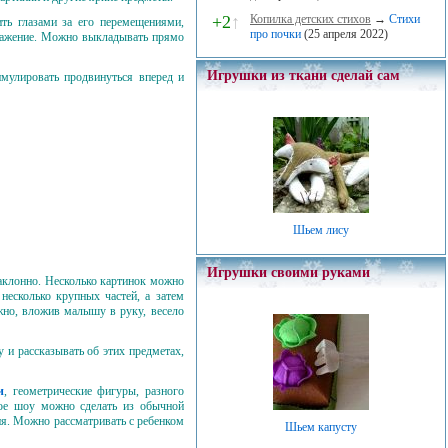
+2
↑
Копилка детских стихов
→
Стихи
ть глазами за его перемещениями,
про почки
(25 апреля 2022)
тражение. Можно выкладывать прямо
Игрушки из ткани сделай сам
имулировать продвинуться вперед и
Шьем лису
Игрушки своими руками
наклонно. Несколько картинок можно
несколько крупных частей, а затем
жно, вложив малышу в руку, весело
 и рассказывать об этих предметах,
и
, геометрические фигуры, разного
вое шоу можно сделать из обычной
я. Можно рассматривать с ребенком
Шьем капусту