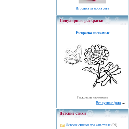
Игрушка из носка сова
Популярные раскраски
Раскраска насекомые
Раскраски насекомые
Все лучшие фото
→
Детские стихи
Детские стишки про животных
(99)