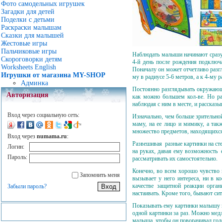
Фото самодельных игрушек
Загадки для детей
Поделки с детьми
Раскраски малышам
Сказки для малышей
Жестовые игры
Пальчиковые игры
Наблюдать малыши начинают сразу 
Скороговорки детям
4-й день после рождения подключ
Worksheets English
Поначалу он может отчетливо разгл
Игрушки от магазина MY-SHOP
му в радиусе 5-6 метров, а к 4-му 
Админка
Постоянно разглядывать окружающи
Авторизация
как можно большем кол-ве. Но ра
наблюдая с ним в месте, и рассказы
Вход через социальную сеть:
Изначально, чем больше зрительной
маму, на ее лицо и мимику, а та
множество предметов, находящихся 
Вход через
numama.ru
:
Развешивая разные картинки на сте
Логин:
на руках, давая ему возможность е
Пароль:
рассматривать их самостоятельно.
Конечно, во всем хорошо чувство 
Запомнить меня
вызывает у него интереса, ни в к
качестве защитной реакции орган
Забыли пароль?
настаивать. Кроме того, бывают сит
Показывать ему картинки малыш
одной картинки за раз. Можно медл
малыша, чтобы он поворачивал голо