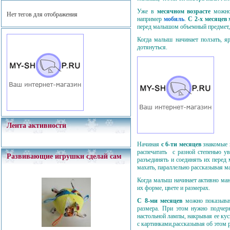
Уже в
месячном возрасте
можно
Нет тегов для отображения
например
мобиль
.
С 2-х месяцев
перед малышом объемный предмет,
Когда малыш начинает ползать, я
дотянуться.
Лента активности
Начиная
с 6-ти месяцев
знакомые 
распечатать с разной степенью у
Развивающие игрушки сделай сам
разъединять и соединять их перед
махать, параллельно рассказывая м
Когда малыш начинает активно ман
их форме, цвете и размерах.
С 8-ми месяцев
можно показыва
размера. При этом нужно подчерк
настольной лампы, накрывая ее ку
с картинками,рассказывая об этом 