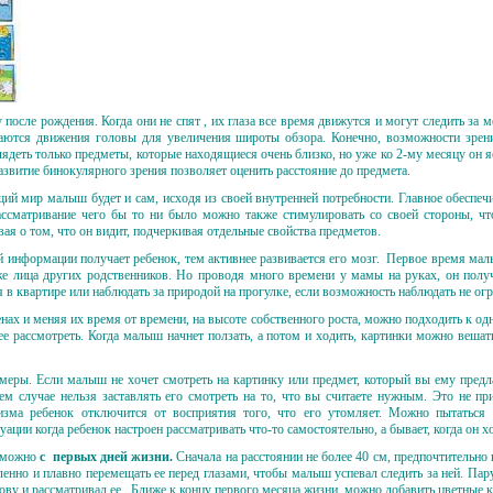
после рождения. Когда они не спят , их глаза все время движутся и могут следить з
аются движения головы для увеличения широты обзора. Конечно, возможности зрен
ядеть только предметы, которые находящиеся очень близко, но уже ко 2-му месяцу он яс
развитие бинокулярного зрения позволяет оценить расстояние до предмета.
й мир малыш будет и сам, исходя из своей внутренней потребности. Главное обеспеч
ссматривание чего бы то ни было можно также стимулировать со своей стороны, чт
вая о том, что он видит, подчеркивая отдельные свойства предметов.
 информации получает ребенок, тем активнее развивается его мозг. Первое время малы
кже лица других родственников. Но проводя много времени у мамы на руках, он пол
в квартире или наблюдать за природой на прогулке, если возможность наблюдать не ог
нах и меняя их время от времени, на высоте собственного роста, можно подходить к од
е рассмотреть. Когда малыш начнет ползать, а потом и ходить, картинки можно вешать
меры. Если малыш не хочет смотреть на картинку или предмет, который вы ему предла
оем случае нельзя заставлять его смотреть на то, что вы считаете нужным. Это не пр
изма ребенок отключится от восприятия того, что его утомляет. Можно пытаться 
уации когда ребенок настроен рассматривать что-то самостоятельно, а бывает, когда он х
у можно
с первых дней жизни.
Сначала на расстоянии не более 40 см, предпочтительно
енно и плавно перемещать ее перед глазами, чтобы малыш успевал следить за ней. Пар
ву и рассматривал ее. Ближе к концу первого месяца жизни, можно добавить цветные к