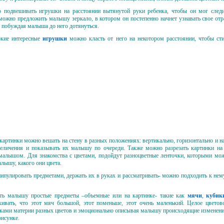
 подвешивать игрушки на расстоянии вытянутой руки ребенка, чтобы он мог следи
можно предложить малышу зеркало, в котором он постепенно начнет узнавать свое о
 побуждая малыша до него дотянуться.
ркие интересные
игрушки
можно класть от него на некотором расстоянии, чтобы ст
картинки можно вешать на стену в разных положениях: вертикально, горизонтально и 
величения и показывать их малышу по очереди. Также можно разрезать картинки на 
 малышом. Для знакомства с цветами, подойдут разноцветные ленточки, которыми мо
алышу, какого они цвета.
ипулировать предметами, держать их в руках и рассматривать- можно подходить к нему
ть малышу простые предметы –объемные или на картинке- такие как
мячи
,
кубик
ивать, что этот мяч большой, этот поменьше, этот очень маленький. Целое цвето
сками материи разных цветов и эмоционально описывая малышу происходящие изменени
рисунке.