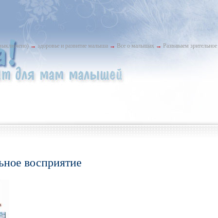
выключено)
→
здоровье и развитие малыша
→
Все о малышах
→
Развиваем зрительное
ьное восприятие