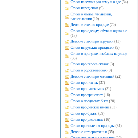
Стихи на кухонную тему и о еде
(34)
Стихи перед сном
(9)
Стихи о мытье, умывании,
расчесывании
(10)
Детские стихи о природе
(75)
Стихи про одежду, обувь и одевание
(17)
Детские стихи про игрушки
(13)
Стихи на русские праздники
(9)
Стихи о прогулке и забавах на улице
(33)
Стихи про героев сказок
(3)
Стихи о родственниках
(8)
Детские стихи про малышей
(22)
Стихи про птичек
(37)
Стихи про насекомых
(21)
Стихи про транспорт
(16)
Стихи о предметах быта
(20)
Стихи про детские имена
(35)
Стихи про буквы
(39)
Стихи про рисование
(16)
Стихи про явления природы
(31)
Детские четверостишья
(35)