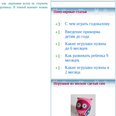
как ,надевание колец на стержень
артинках. В темной комнате можно
Популярные статьи
+3
↑
С чем играть годовалому
+1
↑
Введение прикорма
детям до года
+1
↑
Какие игрушки нужны
до 6 месяцев
+1
↑
Как развивать ребенка 9
месяцев
+1
↑
Какие игрушки нужны в
2 месяца
Игрушки из носков сделай сам