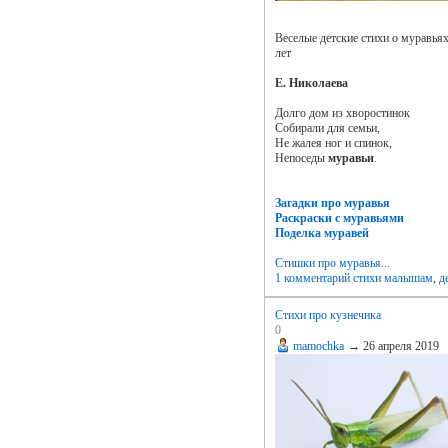
Веселые детские стихи о муравья
лет
Е. Николаева
Долго дом из хворостинок
Собирали для семьи,
Не жалея ног и спинок,
Непоседы
муравьи
.
Загадки про муравья
Раскраски с муравьями
Поделка муравей
Стишки про муравья...
1 комментарий
стихи малышам
,
д
Стихи про кузнечика
0
mamochka
→
26 апреля 2019