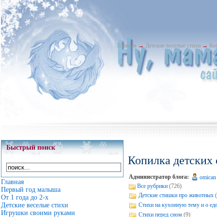
Главная
→
Детские веселые стихи
→
Ко
Быстрый поиск
Копилка детских 
Администратор блога:
omican
Главная
Все рубрики
(726)
Первый год малыша
Детские стишки про животных
От 1 года до 2-х
Стихи на кухонную тему и о ед
Детские веселые стихи
Игрушки своими руками
Стихи перед сном
(9)