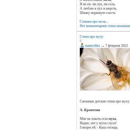
Я не ем: ни лук, ни соль.
А люблю я пух и шерсть,
Шапку норковую съесть.
Стишки про моль...
Нет комментариев
стихи малыша
Стихи про муху
0
mamochka
→
7 февраля 2022
Смешные детские стихи про муху д
А. Кропотин
Мне на локоть села
муха
.
Видно, нет у мухи слуха!
Говорю ей: - Кыш отсюда,