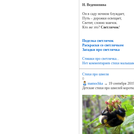
Н. Веденяпина
Он в саду ночном блуждает,
Путь – дорожки освещает,
Светит, словно маячок.
Кто же это?
Светлячок
!
Поделка светлячок
Раскраски со светлячком
Загадки про светлячка
Стишки про светлячка...
Нет комментариев
стихи малыша
Стихи про шмеля
0
mamochka
→
19 сентября 201
Детские стихи про шмелей коротк