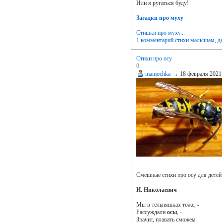
Или я ругаться буду!
Загадки про муху
Cтишки про муху...
1 комментарий
стихи малышам
,
д
Стихи про осу
0
mamochka
→
18 февраля 2021
Смешные стихи про осу для детей 
И. Николаевич
Мы в тельняшках тоже, -
Рассуждали
осы
, -
Значит, плавать сможем