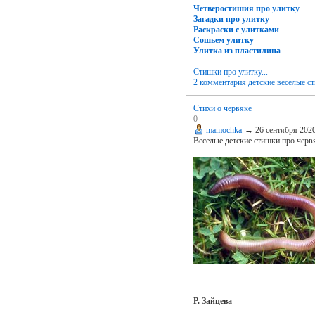
Четверостишия про улитку
Загадки про улитку
Раскраски с улитками
Сошьем улитку
Улитка из пластилина
Стишки про улитку...
2 комментария
детские веселые с
Стихи о червяке
0
mamochka
→
26 сентября 202
Веселые детские стишки про черв
Р. Зайцева