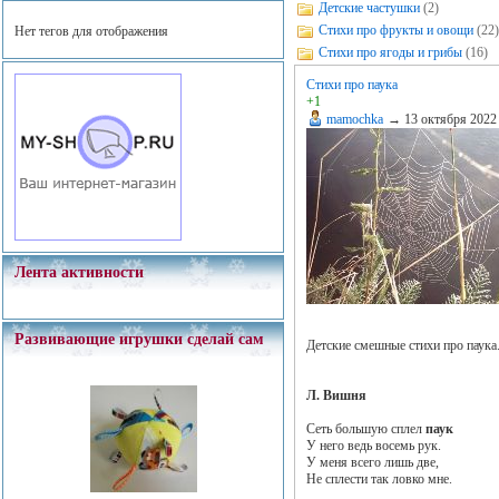
Детские частушки
(2)
Стихи про фрукты и овощи
(22)
Нет тегов для отображения
Стихи про ягоды и грибы
(16)
Стихи про паука
+1
mamochka
→
13 октября 2022
Лента активности
Развивающие игрушки сделай сам
Детские смешные стихи про паука
Л. Вишня
Сеть большую сплел
паук
У него ведь восемь рук.
У меня всего лишь две,
Не сплести так ловко мне.