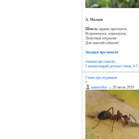
А. Малаев
Шмель
заранее проснулся,
Встpепенулся, отряхнулся...
Лепестков открытие
Для шмелей событие!
Загадки про шмеля
стишки про шмеля...
1 комментарий
детские стихи
,
4-5 
Стихи про муравьев
0
mamochka
→
20 июля 2019