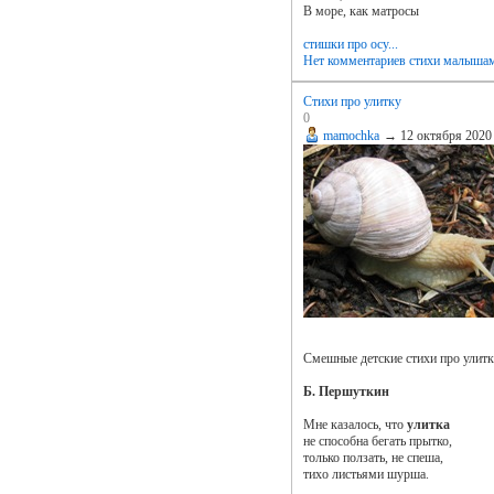
В море, как матросы
стишки про осу...
Нет комментариев
стихи малыша
Стихи про улитку
0
mamochka
→
12 октября 2020
Смешные детские стихи про улитку
Б. Першуткин
Мне казалось, что
улитка
не способна бегать прытко,
только ползать, не спеша,
тихо листьями шурша.