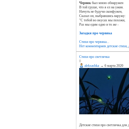
Червяк
был мною обнаружен
В той груше, что я ел на ужин.
Ничуть не будучи сконфужен,
Сказал он, выбравшись наружу:
"С тобой во вкусах мы похожи,
Раз мы едим одно и то же -
Загадки про червяка
Стихи про червяка...
Нет комментариев
детские стихи
,
Стихи про светлячка
0
aleksashka
→
6 марта 2020
Детские стихи про светлячка для 