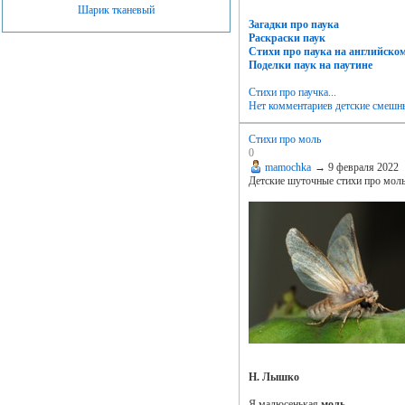
Шарик тканевый
Загадки про паука
Раскраски паук
Стихи про паука на английско
Поделки паук на паутине
Стихи про паучка...
Нет комментариев
детские смешн
Стихи про моль
0
mamochka
→
9 февраля 2022
Детские шуточные стихи про моль
Н. Лышко
Я малюсенькая
моль
,