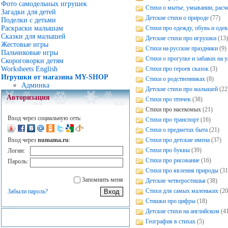
Фото самодельных игрушек
Стихи о мытье, умывании, расч
Загадки для детей
Детские стихи о природе
(77)
Поделки с детьми
Стихи про одежду, обувь и одев
Раскраски малышам
Сказки для малышей
Детские стихи про игрушки
(13)
Жестовые игры
Стихи на русские праздники
(9)
Пальчиковые игры
Стихи о прогулке и забавах на у
Скороговорки детям
Стихи про героев сказок
(3)
Worksheets English
Игрушки от магазина MY-SHOP
Стихи о родственниках
(8)
Админка
Детские стихи про малышей
(22
Авторизация
Стихи про птичек
(38)
Стихи про насекомых
(21)
Вход через социальную сеть:
Стихи про транспорт
(16)
Стихи о предметах быта
(21)
Стихи про детские имена
(37)
Вход через
numama.ru
:
Стихи про буквы
(39)
Логин:
Стихи про рисование
(16)
Пароль:
Стихи про явления природы
(31
Запомнить меня
Детские четверостишья
(38)
Стихи для самых маленьких
(20
Забыли пароль?
Стишки про цифры
(18)
Детские стихи на английском
(4
География в стихах
(5)