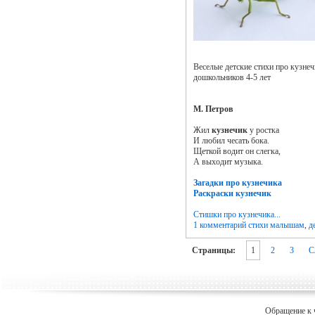
Веселые детские стихи про кузнеч
дошкольников 4-5 лет
М. Петров
Жил
кузнечик
у ростка
И любил чесать бока.
Щеткой водит он слегка,
А выходит музыка.
Загадки про кузнечика
Раскраски кузнечик
Cтишки про кузнечика...
1 комментарий
стихи малышам
,
д
Страницы:
1
2
3
С
Обращение к 