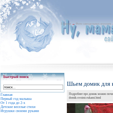
Главная
→
Фото самодельных игрушек
Быстрый поиск
Шьем домик для 
Подробнее про домик можно почита
Главная
domik-svoimi-rukami.html
Первый год малыша
От 1 года до 2-х
Детские веселые стихи
Игрушки своими руками