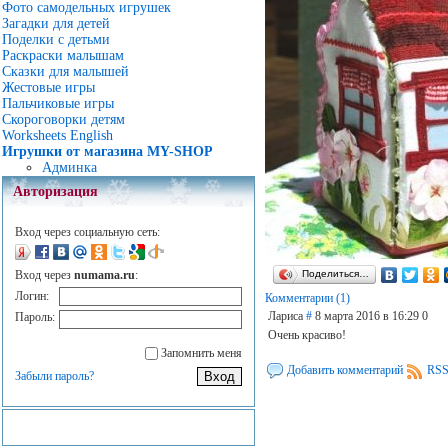
Фото самодельных игрушек
Загадки для детей
Поделки с детьми
Раскраски малышам
Сказки для малышей
Жестовые игры
Пальчиковые игры
Скороговорки детям
Worksheets English
Игрушки от магазина MY-SHOP
Админка
Авторизация
Вход через социальную сеть:
Вход через
numama.ru
:
Поделиться…
Логин:
Комментарии (1)
Лариса
#
8 марта 2016 в 16:29
0
Пароль:
Очень красиво!
Запомнить меня
Добавить комментарий
RSS
Забыли пароль?