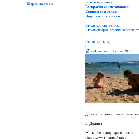
Стихи про зиму
Шарик тканевый
Раскраски со снеговиками
Сошьем снеговика
Поделки снеговички
Стихи про снеговика...
3 комментария
детские веселые с
Стихи про загар
0
aleksashka
→
12 мая 2022
Детские смешные стихи про летний
Г. Дядина
Жаль, что солнце красит летом
Нашу кожу в черный цвет,