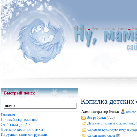
Главная
→
Детские веселые стихи
→
Ко
Быстрый поиск
Копилка детских 
Администратор блога:
omican
Главная
Все рубрики
(726)
Первый год малыша
Детские стишки про животных
От 1 года до 2-х
Стихи на кухонную тему и о ед
Детские веселые стихи
Игрушки своими руками
Стихи перед сном
(9)