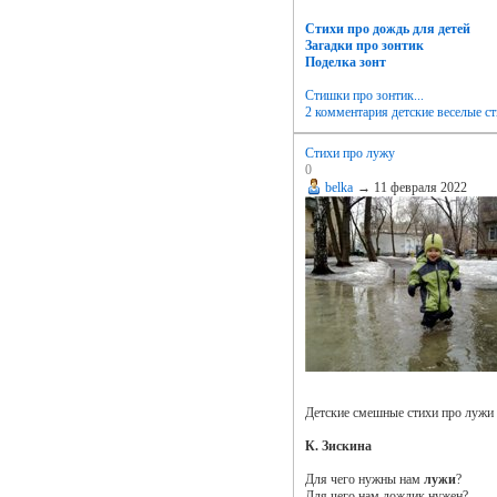
Стихи про дождь для детей
Загадки про зонтик
Поделка зонт
Стишки про зонтик...
2 комментария
детские веселые с
Стихи про лужу
0
belka
→
11 февраля 2022
Детские смешные стихи про лужи 
К. Зискина
Для чего нужны нам
лужи
?
Для чего нам дождик нужен?