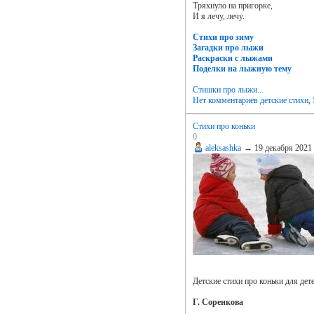
Тряхнуло на пригорке,
И я лечу, лечу.
Стихи про зиму
Загадки про лыжи
Раскраски с лыжами
Поделки на лыжную тему
Стишки про лыжи...
Нет комментариев
детские стихи
,
Стихи про коньки
0
aleksashka
→
19 декабря 2021
Детские стихи про коньки для дет
Г. Соренкова