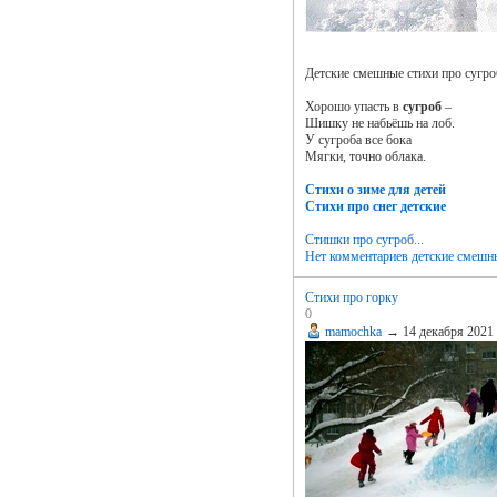
Детские смешные стихи про сугроб
Хорошо упасть в
сугроб
–
Шишку не набьёшь на лоб.
У сугроба все бока
Мягки, точно облака.
Стихи о зиме для детей
Стихи про снег детские
Стишки про сугроб...
Нет комментариев
детские смешн
Стихи про горку
0
mamochka
→
14 декабря 2021