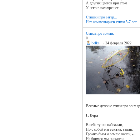
А других цветов при этом
У него в палитре нет.
Стишки про загар...
Нет комментариев
стихи 5-7 лет
Стихи про зонтик
0
belka
→
24 февраля 2022
Веселые детские стихи про зонт дл
Г. Верд
В небе тучки набежали,
Но с собой мы
зонтик
взяли.
Громко бьют о землю капли, -
Не боимся мы ни капли.