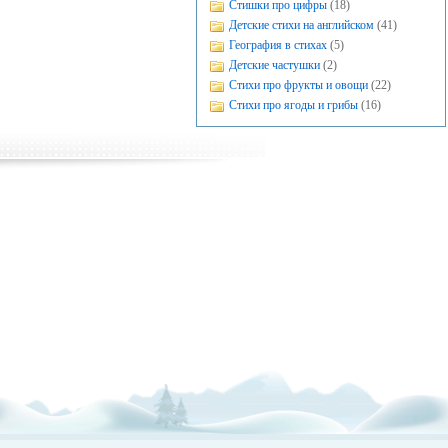
Стишки про цифры
(18)
Детские стихи на английском
(41)
География в стихах
(5)
Детские частушки
(2)
Стихи про фрукты и овощи
(22)
Стихи про ягоды и грибы
(16)