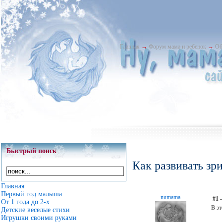
Главная
→
Форум мама и ребенок
→
Об
Быстрый поиск
Как развивать з
Главная
Первый год малыша
numama
#1
-
От 1 года до 2-х
В э
Детские веселые стихи
Игрушки своими руками