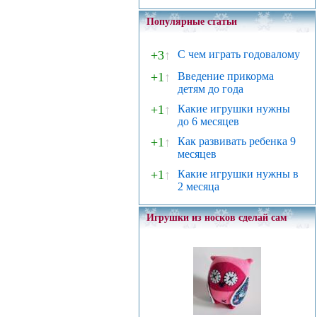
Популярные статьи
+3
↑
С чем играть годовалому
+1
↑
Введение прикорма
детям до года
+1
↑
Какие игрушки нужны
до 6 месяцев
+1
↑
Как развивать ребенка 9
месяцев
+1
↑
Какие игрушки нужны в
2 месяца
Игрушки из носков сделай сам