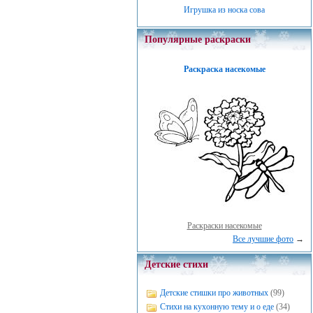
Игрушка из носка сова
Популярные раскраски
Раскраска насекомые
Раскраски насекомые
Все лучшие фото
→
Детские стихи
Детские стишки про животных
(99)
Стихи на кухонную тему и о еде
(34)