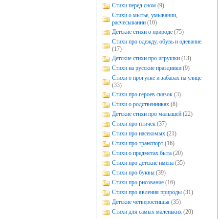
Стихи перед сном
(9)
Стихи о мытье, умывании,
расчесывании
(10)
Детские стихи о природе
(75)
Стихи про одежду, обувь и одевание
(17)
Детские стихи про игрушки
(13)
Стихи на русские праздники
(9)
Стихи о прогулке и забавах на улице
(33)
Стихи про героев сказок
(3)
Стихи о родственниках
(8)
Детские стихи про малышей
(22)
Стихи про птичек
(37)
Стихи про насекомых
(21)
Стихи про транспорт
(16)
Стихи о предметах быта
(20)
Стихи про детские имена
(35)
Стихи про буквы
(39)
Стихи про рисование
(16)
Стихи про явления природы
(31)
Детские четверостишья
(35)
Стихи для самых маленьких
(20)