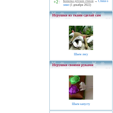
+2
↑
Копилка детских стихов
→
Стихи о
зиме
(1 декабря 2022)
Игрушки из ткани сделай сам
Шьем лису
Игрушки своими руками
Шьем капусту