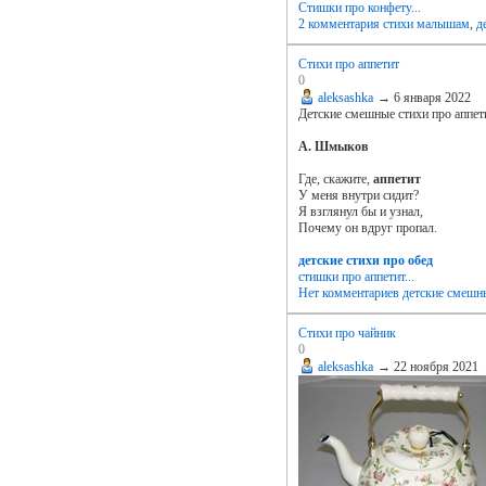
Стишки про конфету...
2 комментария
стихи малышам
,
д
Стихи про аппетит
0
aleksashka
→
6 января 2022
Детские смешные стихи про аппети
А. Шмыков
Где, скажите,
аппетит
У меня внутри сидит?
Я взглянул бы и узнал,
Почему он вдруг пропал.
детские стихи про обед
стишки про аппетит...
Нет комментариев
детские смешн
Стихи про чайник
0
aleksashka
→
22 ноября 2021