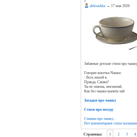
0
aleksashka
→
17 мая 2020
Забавные детские стихи про чашку
Говорит кокетка-Чашка:
- Всех милей я.
Правда, Сашка?
Ты не знаешь, невзначай,
Как без чашки выпить чай
Загадки про чашку
Стихи про посуду
Стишки про чашку...
Нет комментариев
стихи малыша
Страницы:
1
2
3
4