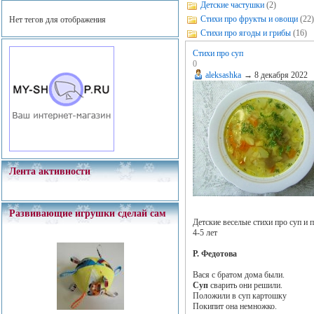
Детские частушки
(2)
Стихи про фрукты и овощи
(22)
Нет тегов для отображения
Стихи про ягоды и грибы
(16)
Стихи про суп
0
aleksashka
→
8 декабря 2022
Лента активности
Развивающие игрушки сделай сам
Детские веселые стихи про суп и
4-5 лет
Р. Федотова
Вася с братом дома были.
Суп
сварить они решили.
Положили в суп картошку
Покипит она немножко.