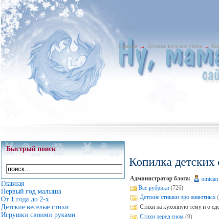
Главная
→
Детские веселые стихи
→
Ко
Быстрый поиск
Копилка детских 
Администратор блога:
omican
Главная
Все рубрики
(726)
Первый год малыша
Детские стишки про животных
От 1 года до 2-х
Стихи на кухонную тему и о ед
Детские веселые стихи
Игрушки своими руками
Стихи перед сном
(9)