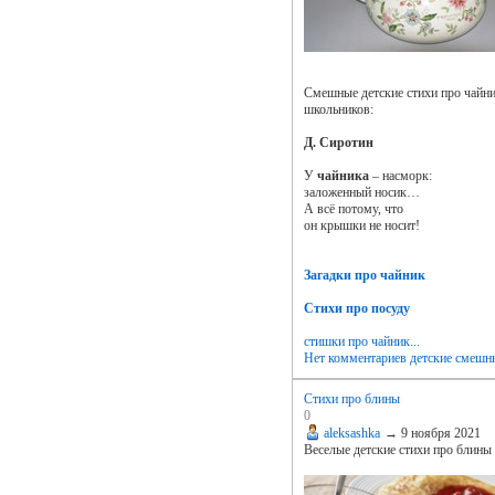
Смешные детские стихи про чайни
школьников:
Д. Сиротин
У
чайника
– насморк:
заложенный носик…
А всё потому, что
он крышки не носит!
Загадки про чайник
Стихи про посуду
стишки про чайник...
Нет комментариев
детские смешн
Стихи про блины
0
aleksashka
→
9 ноября 2021
Веселые детские стихи про блины