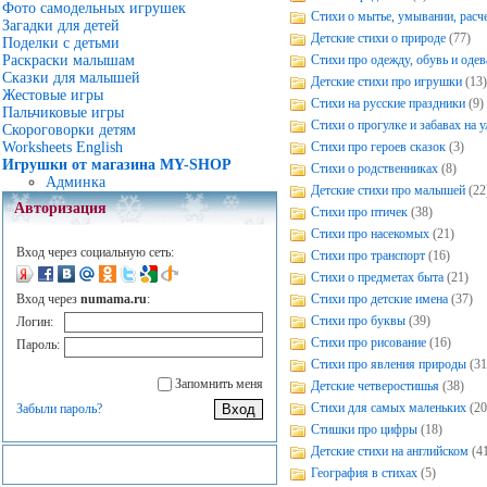
Фото самодельных игрушек
Стихи о мытье, умывании, расч
Загадки для детей
Детские стихи о природе
(77)
Поделки с детьми
Стихи про одежду, обувь и одев
Раскраски малышам
Сказки для малышей
Детские стихи про игрушки
(13)
Жестовые игры
Стихи на русские праздники
(9)
Пальчиковые игры
Стихи о прогулке и забавах на у
Скороговорки детям
Стихи про героев сказок
(3)
Worksheets English
Игрушки от магазина MY-SHOP
Стихи о родственниках
(8)
Админка
Детские стихи про малышей
(22
Авторизация
Стихи про птичек
(38)
Стихи про насекомых
(21)
Вход через социальную сеть:
Стихи про транспорт
(16)
Стихи о предметах быта
(21)
Стихи про детские имена
(37)
Вход через
numama.ru
:
Стихи про буквы
(39)
Логин:
Стихи про рисование
(16)
Пароль:
Стихи про явления природы
(31
Запомнить меня
Детские четверостишья
(38)
Стихи для самых маленьких
(20
Забыли пароль?
Стишки про цифры
(18)
Детские стихи на английском
(4
География в стихах
(5)