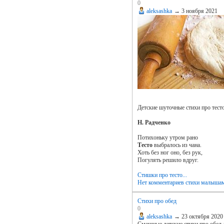
0
aleksashka
→
3 ноября 2021
Детские шуточные стихи про тесто
Н. Радченко
Потихоньку утром рано
Тесто
выбралось из чана.
Хоть без ног оно, без рук,
Погулять решило вдруг.
Стишки про тесто...
Нет комментариев
стихи малыша
Стихи про обед
0
aleksashka
→
23 октября 2020
Смешные детские стихи про обед 