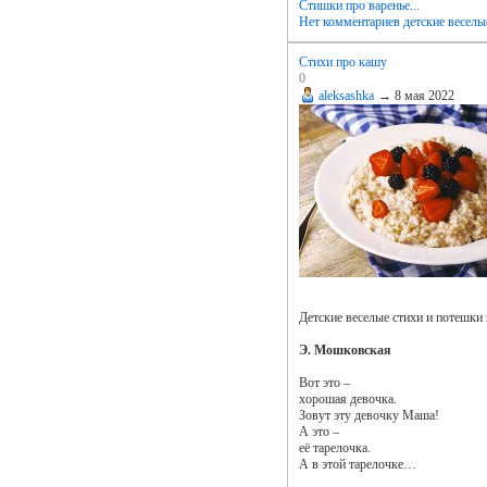
Стишки про варенье...
Нет комментариев
детские веселы
Стихи про кашу
0
aleksashka
→
8 мая 2022
Детские веселые стихи и потешки 
Э. Мошковская
Вот это –
хорошая девочка.
Зовут эту девочку Маша!
А это –
её тарелочка.
А в этой тарелочке…