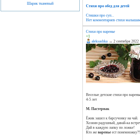
Шарик тканевый
Стихи про обед для детей
Стишки про суп...
Нет комментариев
стихи малыша
Cтихи про варенье
+1
aleksashka
→
2 сентября 2022
Веселые детские стихи про варень
4-5 лет
М. Пастернак
Ёжик зашел к барсучонку на чай.
Хозяин радушный, давай-ка встре
Дай в каждую лапку по ложке!
Кто же
варенье
ест понемножку?!