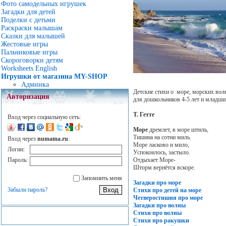
Фото самодельных игрушек
Загадки для детей
Поделки с детьми
Раскраски малышам
Сказки для малышей
Жестовые игры
Пальчиковые игры
Скороговорки детям
Worksheets English
Игрушки от магазина MY-SHOP
Админка
Детские стихи о море, морских вол
Авторизация
для дошкольников 4-5 лет и младш
Т. Гетте
Вход через социальную сеть:
Море
дремлет, в море штиль,
Тишина на сотни миль.
Вход через
numama.ru
:
Море ласково и мило,
Логин:
Успокоилось, застыло.
Отдыхает Море-
Пароль:
Шторм вернётся вскоре.
Запомнить меня
Загадки про море
Забыли пароль?
Стихи про детей на море
Четверостишия про море
Загадки про волны
Стихи про волны
Стихи про ракушки