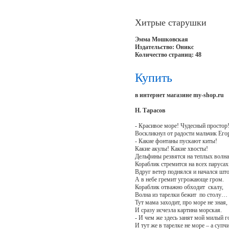
Хитрые старушки
Эмма Мошковская
Издательство: Оникс
Количество страниц: 48
Купить
в интернет магазине my-shop.ru
Н. Тарасов
- Красивое море! Чудесный простор!
Воскликнул от радости мальчик Его
- Какие фонтаны пускают киты!
Какие акулы! Какие хвосты!
Дельфины резвятся на теплых волна
Кораблик стремится на всех паруса
Вдруг ветер поднялся и начался шт
А в небе гремит угрожающе гром.
Кораблик отважно обходит скалу,
Волна из тарелки бежит по столу…
Тут мама заходит, про море не зная,
И сразу исчезла картина морская.
- И чем же здесь занят мой милый 
И тут же в тарелке не море – а супчи