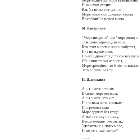
Море волнуется, море взволновано
И за китом следит
Как бы не выплеснул кит
Море неловким шлепком хвоста
В необжитЫе морем места
М. Казаринов
"Море штормит" или "море волнует
Эти слова хороши для того,
Кто этим морем с пирса любуется,
Иль на экране кино.
Но если дрожит под тобою вся пал
Обшивки стальные листы,
Море срокойно, что б нём ни плава
Зато волнуешься ты.
Н. Шемякина
А вы знаете, что сом
В синем море невесом.
А вы знаете, что кит
По волнам легко скользит.
И огромные суда
Море
держит без труда!
А малюсенькую гальку,
Весом меньше, чем пятак,
Удержать не в силах море,
Интересно, как же так?