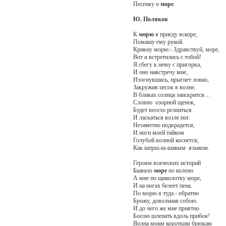
Песенку о
море
.
Ю. Поляков
К
морю
я приеду вскоре,
Помашу ему рукой.
Крикну морю:- Здравствуй, море,
Вот и встретились с тобой!
Я сбегу к нему с пригорка,
И оно навстречу мне,
Изогнувшись, прыгнет ловко,
Закружив песок в волне.
В бликах солнца заискрится…
Словно озорной щенок,
Будет весело резвиться
И ласкаться возле ног.
Незаметно подкрадется,
И ноги моей тайком
Голубой волной коснется,
Как шерш-ш-шавым языком.
Героям всяческих историй
Бывало
море
по колено.
А мне по щиколотку море,
И на ногах белеет пена.
По морю я туда - обратно
Брожу, довольная собою.
И до чего же мне приятно
Босою шлепать вдоль прибоя!
Волна моим коротким брюкам