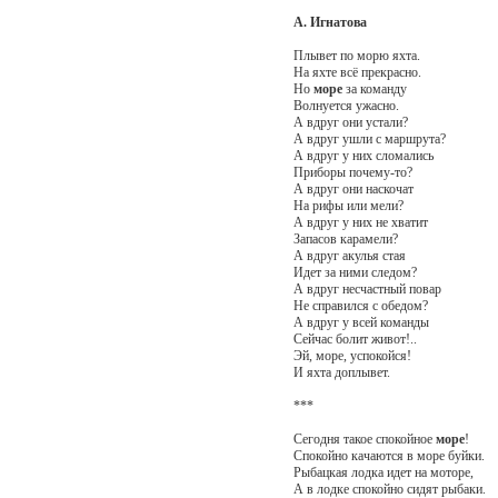
А. Игнатова
Плывет по морю яхта.
На яхте всё прекрасно.
Но
море
за команду
Волнуется ужасно.
А вдруг они устали?
А вдруг ушли с маршрута?
А вдруг у них сломались
Приборы почему-то?
А вдруг они наскочат
На рифы или мели?
А вдруг у них не хватит
Запасов карамели?
А вдруг акулья стая
Идет за ними следом?
А вдруг несчастный повар
Не справился с обедом?
А вдруг у всей команды
Сейчас болит живот!..
Эй, море, успокойся!
И яхта доплывет.
***
Сегодня такое спокойное
море
!
Спокойно качаются в море буйки.
Рыбацкая лодка идет на моторе,
А в лодке спокойно сидят рыбаки.