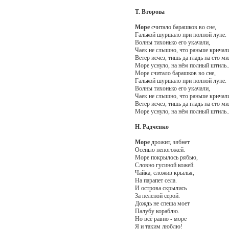
Т. Второва
Море
считало барашков во сне,
Галькой шуршало при полной луне.
Волны тихонько его укачали,
Чаек не слышно, что раньше кричал
Ветер исчез, тишь да гладь на сто ми
Море уснуло, на нём полный штиль..
Море считало барашков во сне,
Галькой шуршало при полной луне.
Волны тихонько его укачали,
Чаек не слышно, что раньше кричал
Ветер исчез, тишь да гладь на сто ми
Море уснуло, на нём полный штиль..
Н. Радченко
Море
дрожит, зябнет
Осенью непогожей.
Море покрылось рябью,
Словно гусиной кожей.
Чайка, сложив крылья,
На парапет села.
И острова скрылись
За пеленой серой.
Дождь не спеша моет
Палубу кораблю.
Но всё равно - море
Я и таким люблю!