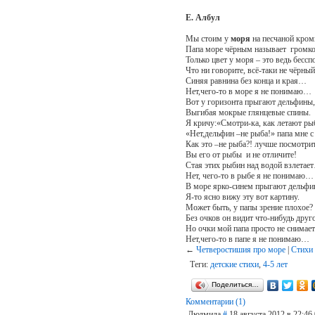
Е. Албул
Мы стоим у
моря
на песчаной кром
Папа море чёрным называет громко
Только цвет у моря – это ведь бессп
Что ни говорите, всё-таки не чёрный
Синяя равнина без конца и края…
Нет,чего-то в море я не понимаю…
Вот у горизонта прыгают дельфины,
Выгибая мокрые глянцевые спины.
Я кричу:«Смотри-ка, как летают ры
«Нет,дельфин –не рыба!» папа мне с
Как это –не рыба?! лучше посмотрит
Вы его от рыбы и не отличите!
Стая этих рыбин над водой взлетае
Нет, чего-то в рыбе я не понимаю…
В море ярко-синем прыгают дельфи
Я-то ясно вижу эту вот картину.
Может быть, у папы зрение плохое?
Без очков он видит что-нибудь друг
Но очки мой папа просто не снима
Нет,чего-то в папе я не понимаю…
←
Четверостишия про море
|
Стихи
Теги:
детские стихи
,
4-5 лет
Поделиться…
Комментарии (1)
Людмила
#
18 августа 2012 в 22:46