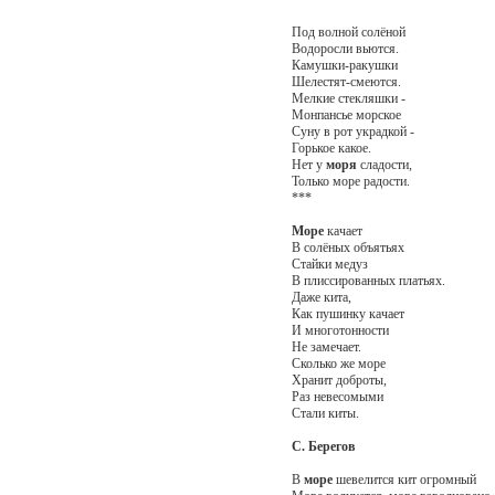
Под волной солёной
Водоросли вьются.
Камушки-ракушки
Шелестят-смеются.
Мелкие стекляшки -
Монпансье морское
Суну в рот украдкой -
Горькое какое.
Нет у
моря
сладости,
Только море радости.
***
Море
качает
В солёных объятьях
Стайки медуз
В плиссированных платьях.
Даже кита,
Как пушинку качает
И многотонности
Не замечает.
Сколько же море
Хранит доброты,
Раз невесомыми
Стали киты.
С. Берегов
В
море
шевелится кит огромный