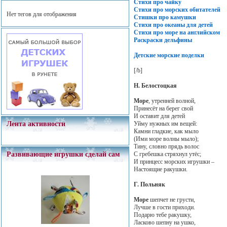
Стихи про чайку
Стихи про морских обитателей
Нет тегов для отображения
Стишки про камушки
Стихи про океаны для детей
Стихи про море на английском
Раскраски дельфины
Детские морские поделки
[/b]
Н. Белостоцкая
Море
, утренней волной,
Принесёт на берег свой
И оставит для детей
Уйму нужных им вещей:
Лента активности
Камни гладкие, как мыло
(Ими море волны мыло);
Тину, словно прядь волос
С гребешка стряхнул утёс;
Развивающие игрушки сделай сам
И принцесс морских игрушки –
Настоящие ракушки.
Г. Польняк
Море
шепчет не грусти,
Лучше в гости приходи.
Подарю тебе ракушку,
Ласково шепну на ушко,