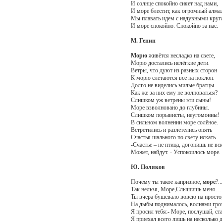
И солнце спокойно сияет над нами,
И море блестит, как огромный алмаз
Мы плавать идем с надувными круг
И море спокойно. Спокойно за нас.
М. Генин
Морю
живётся несладко на свете,
Морю достались нелёгкие дети.
Ветры, что дуют из разных сторон
К морю слетаются все на поклон.
Долго не виделись милые братцы.
Как же за них ему не волноваться?
Слишком уж ветрены эти сыны!
Море взволновано до глубины.
Слишком порывисты, неугомонны!
В сильном волнении море солёное.
Встретились и разлетелись опять
Счастья шального по свету искать.
-Счастье – не птица, догонишь не вс
Может, найдут. - Успокоилось море.
Ю. Поляков
Почему ты такое капризное,
море
?..
Так нельзя, Море,Слышишь меня… т
Ты вчера бушевало вовсю на просто
На дыбы поднималось, волнами гро
Я просил тебя:- Море, послушай, ст
Я приехал всего лишь на несколько д