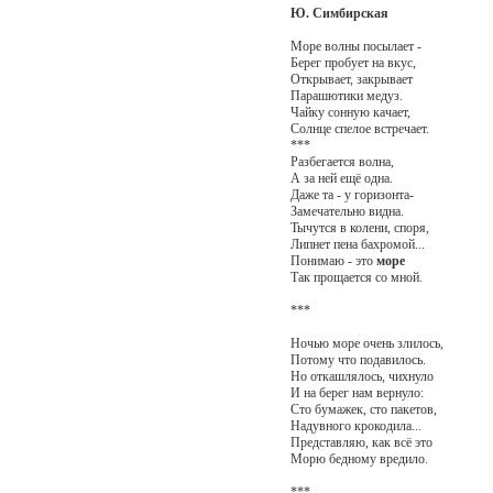
Ю. Симбирская
Море волны посылает -
Берег пробует на вкус,
Открывает, закрывает
Парашютики медуз.
Чайку сонную качает,
Солнце спелое встречает.
***
Разбегается волна,
А за ней ещё одна.
Даже та - у горизонта-
Замечательно видна.
Тычутся в колени, споря,
Липнет пена бахромой...
Понимаю - это
море
Так прощается со мной.
***
Ночью море очень злилось,
Потому что подавилось.
Но откашлялось, чихнуло
И на берег нам вернуло:
Сто бумажек, сто пакетов,
Надувного крокодила...
Представляю, как всё это
Морю бедному вредило.
***