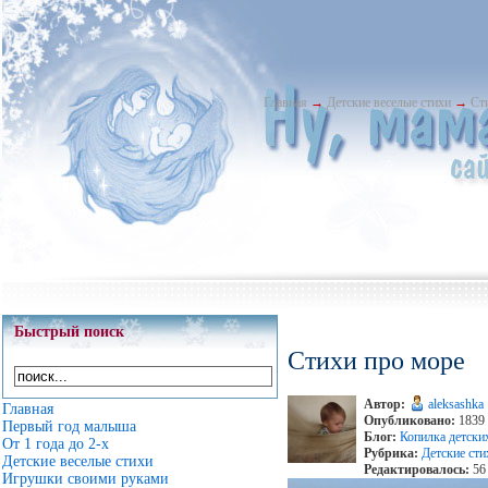
Главная
→
Детские веселые стихи
→
Ст
Быстрый поиск
Стихи про море
Автор:
aleksashka
Главная
Опубликовано:
1839 
Первый год малыша
Блог:
Копилка детски
От 1 года до 2-х
Рубрика:
Детские сти
Детские веселые стихи
Редактировалось:
56 
Игрушки своими руками