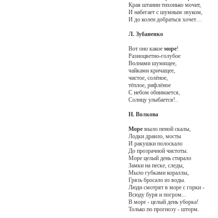
Края штанин тихонько мочит,
И набегает с шумным звуком,
И до колен добраться хочет…
Л. Зубаненко
Вот оно какое
море
!
Разноцветно-голубое
Волнами шумящее,
чайками кричащее,
чистое, солёное,
тёплое, рифлёное
С небом обнимается,
Солнцу улыбается!..
Н. Волкова
Море
мыло пеной скалы,
Лодки драило, мосты
И ракушки полоскало
До прозрачной чистоты.
Море целый день стирало
Замки на песке, следы,
Мыло губками кораллы,
Грязь бросало из воды.
Люди смотрят в море с горки -
Всюду буря и погром...
В море - целый день уборка!
Только по прогнозу - шторм.