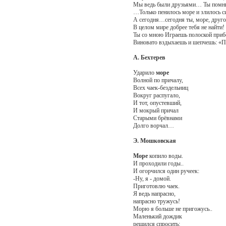
Мы ведь были друзьями… Ты помни
…Только пенилось море и злилось с
А сегодня…сегодня ты, море, друго
В целом мире добрее тебя не найти!
Ты со мною Играешь полоской приб
Виновато вздыхаешь и шепчешь: «
А. Бехтерев
Ударило
море
Волной по причалу,
Всех чаек-бездельниц
Вокруг распугало,
И тот, опустевший,
И мокрый причал
Старыми брёвнами
Долго ворчал…
Э. Мошковская
Море
копило воды.
И проходили годы..
И огорчился один ручеек:
-Ну, я - домой.
Приготовлю чаек.
Я ведь напрасно,
напрасно тружусь!
Морю я больше не пригожусь..
Маленький дождик
решился спросить: