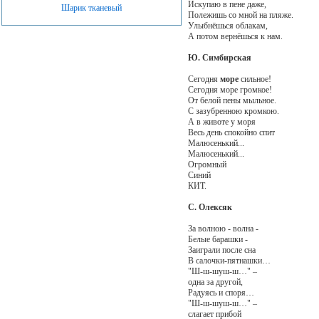
Искупаю в пене даже,
Шарик тканевый
Полежишь со мной на пляже.
Улыбнёшься облакам,
А потом вернёшься к нам.
Ю. Симбирская
Сегодня
море
сильное!
Сегодня море громкое!
От белой пены мыльное.
С зазубренною кромкою.
А в животе у моря
Весь день спокойно спит
Малюсенький...
Малюсенький...
Огромный
Синий
КИТ.
С. Олексяк
За волною - волна -
Белые барашки -
Заиграли после сна
В салочки-пятнашки…
"Ш-ш-шуш-ш…" –
одна за другой,
Радуясь и споря…
"Ш-ш-шуш-ш…" –
слагает прибой