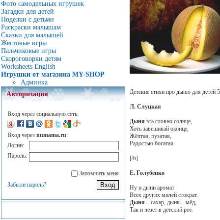
Фото самодельных игрушек
Загадки для детей
Поделки с детьми
Раскраски малышам
Сказки для малышей
Жестовые игры
Пальчиковые игры
Скороговорки детям
Worksheets English
Игрушки от магазина MY-SHOP
Админка
Детские стихи про дыню для детей 5
Авторизация
Л. Слуцкая
Вход через социальную сеть:
Дыня
эта словно солнце,
Хоть завешивай оконце,
Вход через
numama.ru
:
Жёлтая, пузатая,
Радостью богатая.
Логин:
Пароль:
[/b]
Е. Голубенко
Запомнить меня
Забыли пароль?
Ну и дыни аромат
Всех других милей стократ.
Дыня
– сахар, дыня – мёд,
Так и лезет в детский рот.