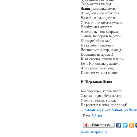
Серо-жёлтая на вид
Дыня
-дынюшка лежит!
А над ней - оса кружится,
На неё - пчела садится:
У всего, что здесь жужжит,
Пробудился аппетит.
А коль так - она созрела...
Значит, ты берись за дело!
Поскорей её снимай,
На кусочки разрезай...
Все вокруг: и стар, и млад -
Поспешат на аромат!
Я от счастья просто млею -
Ем... Но капельку жалею,
Что ужасно тесен рот,
И совсем уж мал живот!
Р. Шерланов Дыня
Как торпедка, корка толста,
Сладка, водна, бела-жёлта,
Утоляет жажду, голод,
Не растёт в местах, где холод!
←
Стихи про море
|
Стихи про бана
Теги:
5-6 лет
Поделиться…
Комментарии (0)