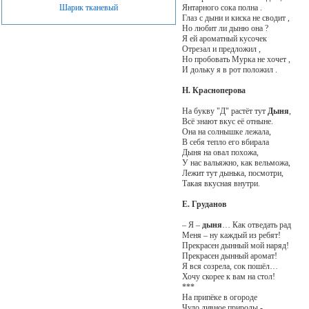
Янтарного сока полна .
Шарик тканевый
Глаз с дыни и киска не сводит ,
Но любит ли дыню она ?
Я ей ароматный кусочек
Отрезал и предложил ,
Но пробовать Мурка не хочет ,
И дольку я в рот положил .
Н. Красноперова
На букву "Д" растёт тут
Дыня
,
Всё знают вкус её отныне.
Она на солнышке лежала,
В себя тепло его вбирала
Дыня на овал похожа,
У нас вальяжно, как вельможа,
Лежит тут дынька, посмотри,
Такая вкусная внутри.
Е. Груданов
– Я –
дыня
… Как отведать рад
Меня – ну каждый из ребят!
Прекрасен дынный мой наряд!
Прекрасен дынный аромат!
Я вся созрела, сок пошёл…
Хочу скорее к вам на стол!
***
На припёке в огороде
Чудо дивное природы -