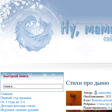
Главная
→
Детские веселые стихи
→
Ст
Быстрый поиск
Стихи про дыню
Автор:
mamochka
Главная
Опубликовано:
1833 
Первый год малыша
Блог:
Копилка детски
От 1 года до 2-х
Рубрика:
Стихи про 
Детские веселые стихи
Редактировалось:
6 р
Игрушки своими руками