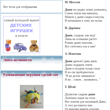
М. Метелев
Нет тегов для отображения
Дыня
на грядке лежит, развалясь,
Соком земли она напилась,
Мякоть у дыни сладка и вкусна,
И витаминов к тому же полна.
И. Дарнина
Дыня
, сладкая, как мед!
Лишь на солнышке растет.
Режим дыню пополам...
Все слетелись осы к нам!
А. Игнатова
Лента активности
Дыня
дремлет даже днем.
Дыню лодырем зовем.
Дыня в полдень толще стала
И во сне пробормотала:
Развивающие игрушки сделай сам
"Я же делом занимаюсь!
Я же... соком... наливаюсь..."
Т. Штаб
Душистая сладкая
дыня
Ломтями лежит на столе .
Вот ломтик для маленькой Дины ,
А этот достанется мне .
От корочки мякоть отходит ,