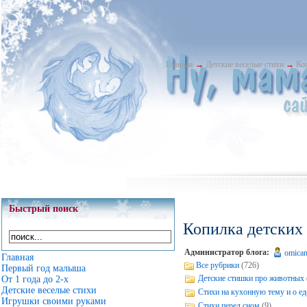
Главная
→
Детские веселые стихи
→
Ко
Быстрый поиск
Копилка детских
Администратор блога:
omica
Главная
Все рубрики
(726)
Первый год малыша
Детские стишки про животных
От 1 года до 2-х
Детские веселые стихи
Стихи на кухонную тему и о ед
Игрушки своими руками
Стихи перед сном
(9)