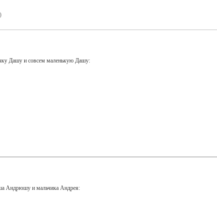
)
чку Дашу и совсем маленькую Дашу:
ыша Андрюшу и мальчика Андрея: