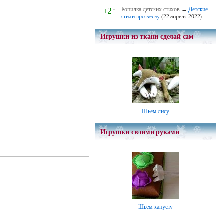
+2
↑
Копилка детских стихов
→
Детские
стихи про весну
(22 апреля 2022)
Игрушки из ткани сделай сам
Шьем лису
Игрушки своими руками
Шьем капусту