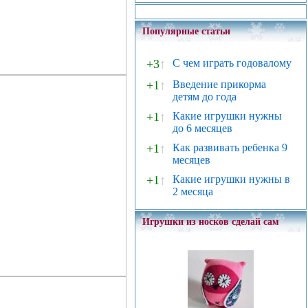
Популярные статьи
+3
↑
С чем играть годовалому
+1
↑
Введение прикорма
детям до года
+1
↑
Какие игрушки нужны
до 6 месяцев
+1
↑
Как развивать ребенка 9
месяцев
+1
↑
Какие игрушки нужны в
2 месяца
Игрушки из носков сделай сам