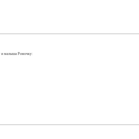
у и малыша Ромочку: