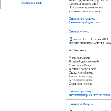
Наш
Андрюша
кашу кушал, –
Шарик тканевый
накормил он даже уши!
"Пусть меня помоет кошка
язычком своим немножко!..
Стишки про Андрея...
1 комментарий
детские стихи
Стихи про Рому
0
mamochka
→
11 июня 2013
Детские стихи про мальчика Ром
А. Сметанин
Мама мыла раму
В теплый день весенний.
Мама мыла
Рому
В теплой ванне в пене.
Станет чистой рама
Без нытья и спора,
А с Романом мама
Справится нескоро.
Стишки про Рому...
Нет комментариев
детские стихи
Стихи про Марусю
0