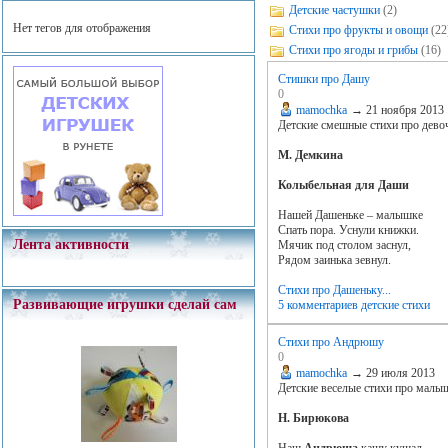
Детские частушки
(2)
Нет тегов для отображения
Стихи про фрукты и овощи
(22
Стихи про ягоды и грибы
(16)
Стишки про Дашу
0
mamochka
→
21 ноября 2013
Детские смешные стихи про дево
М. Демкина
Колыбельная для Даши
Нашей Дашеньке – малышке
Спать пора. Уснули книжки.
Лента активности
Мячик под столом заснул,
Рядом заинька зевнул.
Стихи про Дашеньку...
Развивающие игрушки сделай сам
5 комментариев
детские стихи
Стихи про Андрюшу
0
mamochka
→
29 июля 2013
Детские веселые стихи про мал
Н. Бирюкова