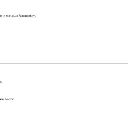
ешу и малыша Алешеньку:
тю
ка Костю.