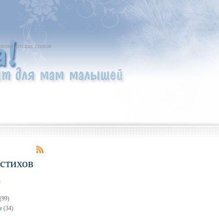
пилка детских стихов
 стихов
n
(99)
е
(34)