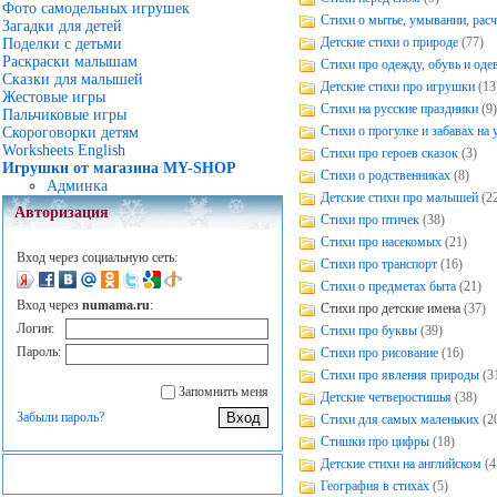
Фото самодельных игрушек
Стихи о мытье, умывании, рас
Загадки для детей
Детские стихи о природе
(77)
Поделки с детьми
Раскраски малышам
Стихи про одежду, обувь и оде
Сказки для малышей
Детские стихи про игрушки
(13
Жестовые игры
Стихи на русские праздники
(9
Пальчиковые игры
Стихи о прогулке и забавах на 
Скороговорки детям
Worksheets English
Стихи про героев сказок
(3)
Игрушки от магазина MY-SHOP
Стихи о родственниках
(8)
Админка
Детские стихи про малышей
(2
Авторизация
Стихи про птичек
(38)
Стихи про насекомых
(21)
Вход через социальную сеть:
Стихи про транспорт
(16)
Стихи о предметах быта
(21)
Вход через
numama.ru
:
Стихи про детские имена
(37)
Логин:
Стихи про буквы
(39)
Пароль:
Стихи про рисование
(16)
Стихи про явления природы
(3
Запомнить меня
Детские четверостишья
(38)
Забыли пароль?
Стихи для самых маленьких
(2
Стишки про цифры
(18)
Детские стихи на английском
(4
География в стихах
(5)