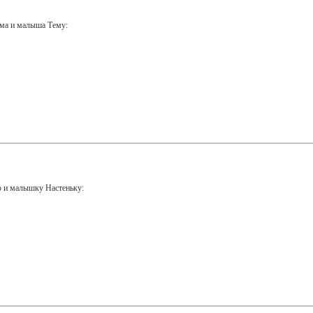
ема и малыша Тему:
ю и малышку Настеньку: