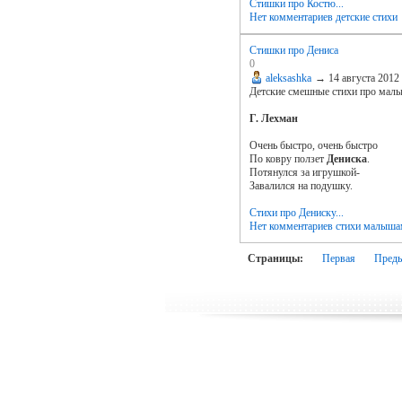
Стишки про Костю...
Нет комментариев
детские стихи
Стишки про Дениса
0
aleksashka
→
14 августа 2012
Детские смешные стихи про малы
Г. Лехман
Очень быстро, очень быстро
По ковру ползет
Дениска
.
Потянулся за игрушкой-
Завалился на подушку.
Стихи про Дениску...
Нет комментариев
стихи малыш
Страницы:
Первая
Пред