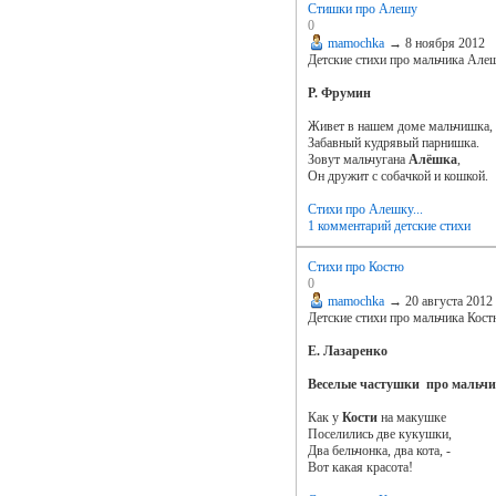
Стишки про Алешу
0
mamochka
→
8 ноября 2012
Детские стихи про мальчика Ал
Р. Фрумин
Живет в нашем доме мальчишка,
Забавный кудрявый парнишка.
Зовут мальчугана
Алёшка
,
Он дружит с собачкой и кошкой.
Стихи про Алешку...
1 комментарий
детские стихи
Стихи про Костю
0
mamochka
→
20 августа 2012
Детские стихи про мальчика Кос
Е. Лазаренко
Веселые частушки про мальчи
Как у
Кости
на макушке
Поселились две кукушки,
Два бельчонка, два кота, -
Вот какая красота!