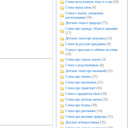
Стихи на кухонную тему и о еде
(34)
Стихи перед сном
(9)
Стихи о мытье, умывании,
расчесывании
(10)
Детские стихи о природе
(75)
Стихи про одежду, обувь и одевание
(17)
Детские стихи про игрушки
(13)
Стихи на русские праздники
(9)
Стихи о прогулке и забавах на улице
(33)
Стихи про героев сказок
(3)
Стихи о родственниках
(8)
Детские стихи про малышей
(22)
Стихи про птичек
(37)
Стихи про насекомых
(21)
Стихи про транспорт
(16)
Стихи о предметах быта
(20)
Стихи про детские имена
(35)
Стихи про буквы
(39)
Стихи про рисование
(16)
Стихи про явления природы
(31)
Детские четверостишья
(35)