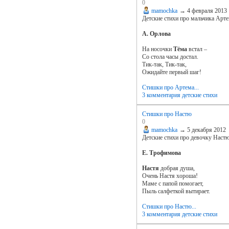
0
mamochka
→
4 февраля 2013
Детские стихи про мальчика Арт
А. Орлова
На носочки
Тёма
встал –
Со стола часы достал.
Тик-так, Тик-так,
Ожидайте первый шаг!
Стишки про Артема...
3 комментария
детские стихи
Стишки про Настю
0
mamochka
→
5 декабря 2012
Детские стихи про девочку Наст
Е. Трофимова
Настя
добрая душа,
Очень Настя хороша!
Маме с папой помогает,
Пыль салфеткой вытирает.
Стишки про Настю...
3 комментария
детские стихи