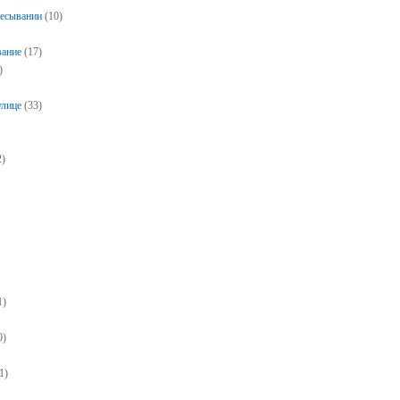
чесывании
(10)
вание
(17)
)
)
улице
(33)
2)
1)
0)
1)