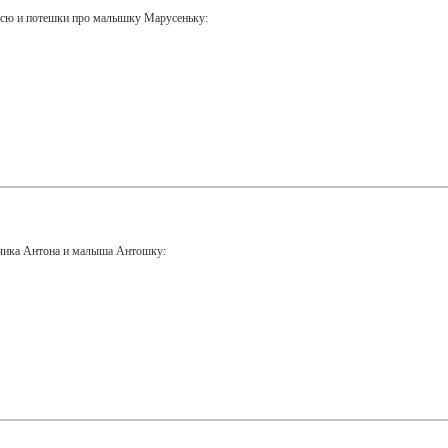
усю и потешки про малышку Марусеньку:
ьчика Антона и малыша Антошку: