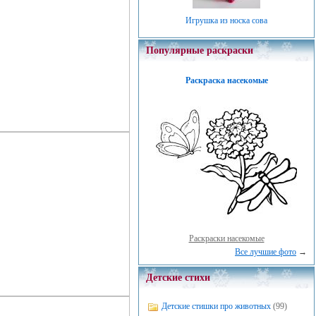
Игрушка из носка сова
Популярные раскраски
Раскраска насекомые
Раскраски насекомые
Все лучшие фото
→
Детские стихи
Детские стишки про животных
(99)