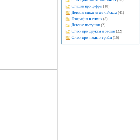
Стихи для самых маленьких
(20)
Стишки про цифры
(18)
Детские стихи на английском
(41)
География в стихах
(5)
Детские частушки
(2)
Стихи про фрукты и овощи
(22)
Стихи про ягоды и грибы
(16)