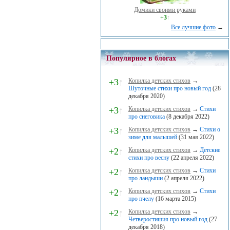
Домики своими руками
+3
↑
Все лучшие фото
→
Популярное в блогах
+3
↑
Копилка детских стихов
→
Шуточные стихи про новый год
(28
декабря 2020)
+3
↑
Копилка детских стихов
→
Стихи
про снеговика
(8 декабря 2022)
+3
↑
Копилка детских стихов
→
Стихи о
зиме для малышей
(31 мая 2022)
+2
↑
Копилка детских стихов
→
Детские
стихи про весну
(22 апреля 2022)
+2
↑
Копилка детских стихов
→
Стихи
про ландыши
(2 апреля 2022)
+2
↑
Копилка детских стихов
→
Стихи
про пчелу
(16 марта 2015)
+2
↑
Копилка детских стихов
→
Четверостишия про новый год
(27
декабря 2018)