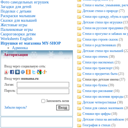
Фото самодельных игрушек
Стихи о мытье, умывании, рас
Загадки для детей
Детские стихи о природе
(77)
Поделки с детьми
Раскраски малышам
Стихи про одежду, обувь и оде
Сказки для малышей
Детские стихи про игрушки
(13
Жестовые игры
Стихи на русские праздники
(9
Пальчиковые игры
Стихи о прогулке и забавах на 
Скороговорки детям
Worksheets English
Стихи про героев сказок
(3)
Игрушки от магазина MY-SHOP
Стихи о родственниках
(8)
Админка
Детские стихи про малышей
(2
Авторизация
Стихи про птичек
(38)
Стихи про насекомых
(21)
Вход через социальную сеть:
Стихи про транспорт
(16)
Стихи о предметах быта
(21)
Вход через
numama.ru
:
Стихи про детские имена
(37)
Логин:
Стихи про буквы
(39)
Пароль:
Стихи про рисование
(16)
Стихи про явления природы
(3
Запомнить меня
Детские четверостишья
(38)
Забыли пароль?
Стихи для самых маленьких
(2
Стишки про цифры
(18)
Детские стихи на английском
(4
География в стихах
(5)