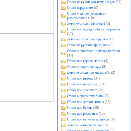
Стихи на кухонную тему и о еде
(34)
Стихи перед сном
(9)
Стихи о мытье, умывании,
расчесывании
(10)
Детские стихи о природе
(75)
Стихи про одежду, обувь и одевание
(17)
Детские стихи про игрушки
(13)
Стихи на русские праздники
(9)
Стихи о прогулке и забавах на улице
(33)
Стихи про героев сказок
(3)
Стихи о родственниках
(8)
Детские стихи про малышей
(22)
Стихи про птичек
(37)
Стихи про насекомых
(21)
Стихи про транспорт
(16)
Стихи о предметах быта
(20)
Стихи про детские имена
(35)
Стихи про буквы
(39)
Стихи про рисование
(16)
Стихи про явления природы
(31)
Детские четверостишья
(35)