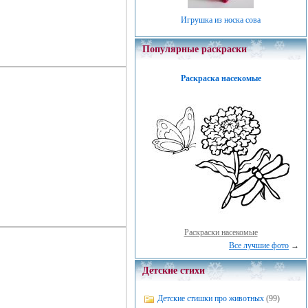
Игрушка из носка сова
Популярные раскраски
Раскраска насекомые
Раскраски насекомые
Все лучшие фото
→
Детские стихи
Детские стишки про животных
(99)