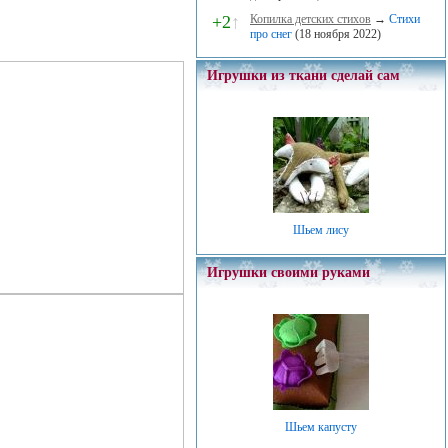
+2
↑
Копилка детских стихов
→
Стихи
про снег
(18 ноября 2022)
Игрушки из ткани сделай сам
Шьем лису
Игрушки своими руками
Шьем капусту