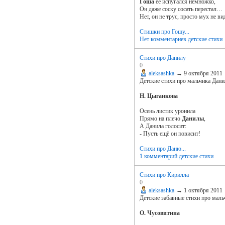
Гоша
её испугался немножко,
Он даже соску сосать перестал…
Нет, он не трус, просто мух не ви
Стишки про Гошу...
Нет комментариев
детские стихи
Стихи про Данилу
0
aleksashka
→
9 октября 2011
Детские стихи про мальчика Дан
Н. Цыганкова
Осень листик уронила
Прямо на плечо
Данилы
,
А Данила голосит:
- Пусть ещё он повисит!
Стихи про Даню...
1 комментарий
детские стихи
Стихи про Кирилла
0
aleksashka
→
1 октября 2011
Детские забавные стихи про мал
О. Чусовитина