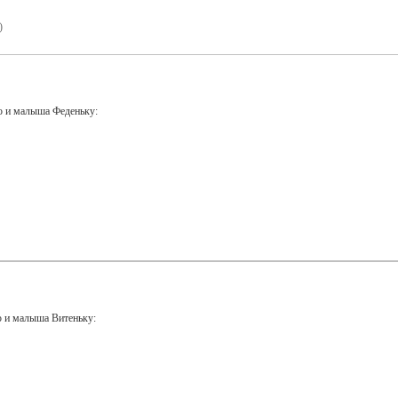
)
ю и малыша Феденьку:
ю и малыша Витеньку: