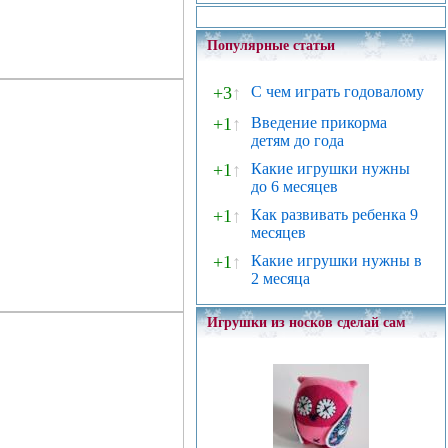
Популярные статьи
+3
↑
С чем играть годовалому
+1
↑
Введение прикорма
детям до года
+1
↑
Какие игрушки нужны
до 6 месяцев
+1
↑
Как развивать ребенка 9
месяцев
+1
↑
Какие игрушки нужны в
2 месяца
Игрушки из носков сделай сам