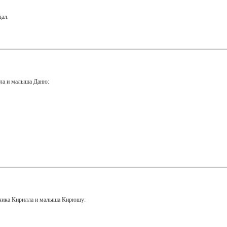
дал.
ила и малыша Даню:
ьчика Кирилла и малыша Кирюшу: