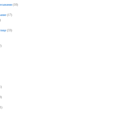
чесывании
(10)
вание
(17)
)
)
улице
(33)
2)
1)
0)
1)