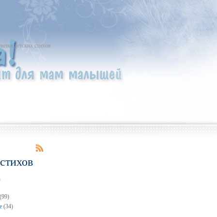
пилка детских стихов
 стихов
n
(99)
е
(34)