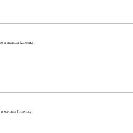
лю и малыша Коленьку:
2
у и малыша Гошеньку:
.