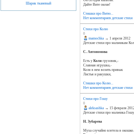
Он сегодня капитан.
Шарик тканевый
Дайте Вите океан!
Стишки про Витю...
Нет комментариев
детские стихи
Стихи про Колю
0
mamochka
→
1 апреля 2012
Детские стихи про мальчикам Ко
С. Автономова
Есть у
Коли
грузовик,-
Славная игрушка,-
Коля в нем возить привык
Листья и ракушки,
Стишки про Колю...
Нет комментариев
детские стихи
Стихи про Гошу
0
aleksashka
→
15 февраля 201
Детские стихи про мальчика Гош
Н. Зубарева
Муха случайно влетела в окошко