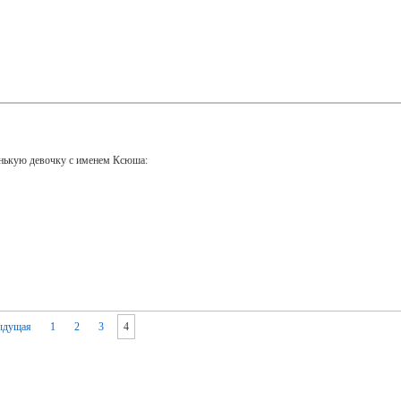
енькую девочку с именем Ксюша:
ыдущая
1
2
3
4