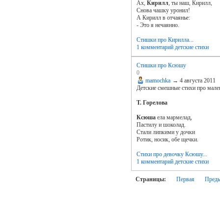
Ах,
Кирилл
, ты наш, Кирилл,
Снова чашку уронил!
А Кирилл в отчаянье:
- Это я нечаянно.
Стишки про Кирилла...
1 комментарий
детские стихи
Стишки про Ксюшу
0
mamochka
→
4 августа 2011
Детские смешные стихи про мал
Т. Горелова
Ксюша
ела мармелад,
Пастилу и шоколад.
Стали липкими у дочки
Ротик, носик, обе щечки.
Стихи про девочку Ксюшу...
1 комментарий
детские стихи
Страницы:
Первая
Пред