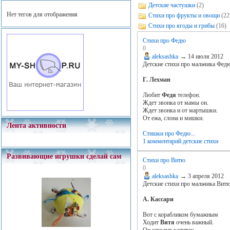
Детские частушки
(2)
Нет тегов для отображения
Стихи про фрукты и овощи
(22
Стихи про ягоды и грибы
(16)
Стихи про Федю
0
aleksashka
→
14 июля 2012
Детские стихи про мальчика Фед
Г. Лехман
Любит
Федя
телефон.
Ждет звонка от мамы он.
Ждет звонка и от мартышки.
От ежа, слона и мишки.
Лента активности
Стишки про Федю...
1 комментарий
детские стихи
Развивающие игрушки сделай сам
Стихи про Витю
0
aleksashka
→
3 апреля 2012
Детские стихи про мальчика Вит
А. Кассари
Вот с корабликом бумажным
Ходит
Витя
очень важный.