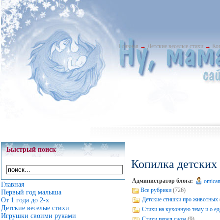
Главная
→
Детские веселые стихи
→
Ко
Быстрый поиск
Копилка детских
Администратор блога:
omica
Главная
Все рубрики
(726)
Первый год малыша
Детские стишки про животных
От 1 года до 2-х
Детские веселые стихи
Стихи на кухонную тему и о ед
Игрушки своими руками
Стихи перед сном
(9)