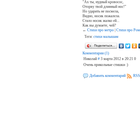
"Ах ты, нудный кровосос,
Оторву твой длинный нос!"
Но ударить не посмела,
Видно, носик пожалела.
Стало носик жалко ей...
Как вы думаете, чей?
←
Стихи про метро
|
Стихи про Ром
Теги:
стихи малышам
Поделиться…
Комментарии (1)
Николай
#
3 марта 2012 в 20:21
0
Очень прикольные стишки :)
Добавить комментарий
RSS