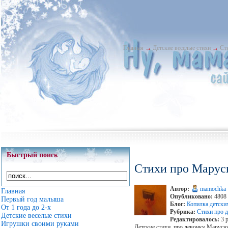
Главная
→
Детские веселые стихи
→
Ст
Быстрый поиск
Стихи про Мару
Автор:
mamochka
Главная
Опубликовано:
4808 
Первый год малыша
Блог:
Копилка детски
От 1 года до 2-х
Рубрика:
Стихи про д
Детские веселые стихи
Редактировалось:
3 р
Игрушки своими руками
Детские стихи про девочку Марусю