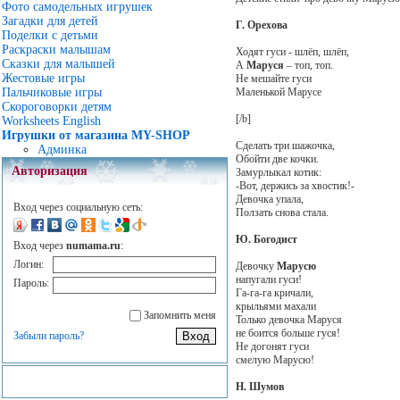
Фото самодельных игрушек
Загадки для детей
Г. Орехова
Поделки с детьми
Раскраски малышам
Ходят гуси - шлёп, шлёп,
Сказки для малышей
А
Маруся
– топ, топ.
Жестовые игры
Не мешайте гуси
Маленькой Марусе
Пальчиковые игры
Скороговорки детям
[/b]
Worksheets English
Игрушки от магазина MY-SHOP
Сделать три шажочка,
Админка
Обойти две кочки.
Авторизация
Замурлыкал котик:
-Вот, держись за хвостик!-
Девочка упала,
Вход через социальную сеть:
Ползать снова стала.
Ю. Богодист
Вход через
numama.ru
:
Логин:
Девочку
Марусю
напугали гуси!
Пароль:
Га-га-га кричали,
крыльями махали
Запомнить меня
Только девочка Маруся
не боится больше гуся!
Забыли пароль?
Не догонят гуси
смелую Марусю!
Н. Шумов