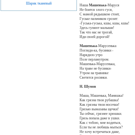
Шарик тканевый
Наша
Машенька
-Маруся
Не боится злого гуся,
С мамой рядышком стоит,
Гуське пальчиком грозит:
-Гуська-гуська, кшы, кшы, кшы!
Здесь гуляют малыши!
Так что нас не трогай,
Иди своей дорогой!
Машенька
-Марусенька
Погляди-ка, бусинки -
Нарядило утро
Поле перламутром.
Машенька-Марусенька,
На траве не бусинки-
Утром на травинке
Светятся росинки.
Н. Шумов
Маша, Машенька, Маняшка!
Как грязна твоя рубашка!
Как грязны твои носочки!
Грязью вымазаны щечки!
Ты сейчас, грязнее хрюшки.
Грязь попала даже в ушки.
Как с тобою, мне водиться,
Если ты не любишь мыться?
Не хочу встречаться даже,