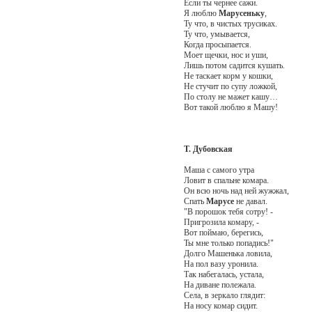
Если ты чернее сажи.
Я люблю
Марусеньку
,
Ту что, в чистых трусиках.
Ту что, умывается,
Когда просыпается.
Моет щечки, нос и уши,
Лишь потом садится кушать.
Не таскает корм у кошки,
Не стучит по супу ложкой,
По столу не мажет кашу…
Вот такой люблю я Машу!
Т. Дубовская
Маша с самого утра
Ловит в спальне комара.
Он всю ночь над ней жужжал,
Спать
Марусе
не давал.
"В порошок тебя сотру! -
Пригрозила комару, -
Вот поймаю, берегись,
Ты мне только попадись!"
Долго Машенька ловила,
На пол вазу уронила.
Так набегалась, устала,
На диване полежала.
Села, в зеркало глядит:
На носу комар сидит.