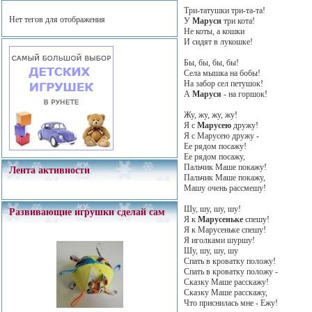
Три-татушки три-та-та!
Нет тегов для отображения
У
Маруси
три кота!
Не коты, а кошки
И сидят в лукошке!
Бы, бы, бы, бы!
Села мышка на бобы!
На забор сел петушок!
А
Маруся
- на горшок!
Жу, жу, жу, жу!
Я с
Марусею
дружу!
Я с Марусею дружу -
Ее рядом посажу!
Ее рядом посажу,
Пальчик Маше покажу!
Лента активности
Пальчик Маше покажу,
Машу очень рассмешу!
Шу, шу, шу, шу!
Развивающие игрушки сделай сам
Я к
Марусеньке
спешу!
Я к Марусеньке спешу!
Я иголками шуршу!
Шу, шу, шу, шу
Спать в кроватку положу!
Спать в кроватку положу -
Сказку Маше расскажу!
Сказку Маше расскажу,
Что приснилась мне - Ежу!