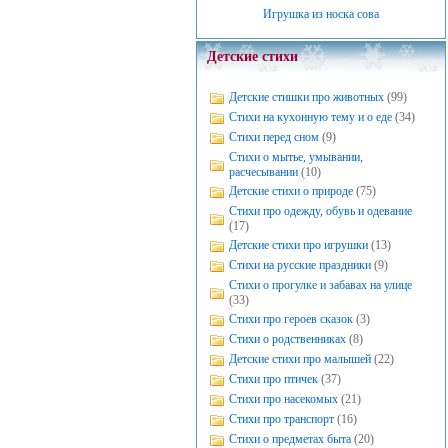
Игрушка из носка сова
Детские стихи
Детские стишки про животных
(99)
Стихи на кухонную тему и о еде
(34)
Стихи перед сном
(9)
Стихи о мытье, умывании,
расчесывании
(10)
Детские стихи о природе
(75)
Стихи про одежду, обувь и одевание
(17)
Детские стихи про игрушки
(13)
Стихи на русские праздники
(9)
Стихи о прогулке и забавах на улице
(33)
Стихи про героев сказок
(3)
Стихи о родственниках
(8)
Детские стихи про малышей
(22)
Стихи про птичек
(37)
Стихи про насекомых
(21)
Стихи про транспорт
(16)
Стихи о предметах быта
(20)