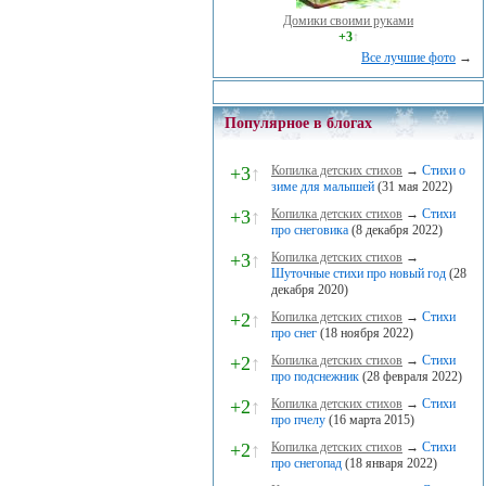
Домики своими руками
+3
↑
Все лучшие фото
→
Популярное в блогах
+3
↑
Копилка детских стихов
→
Стихи о
зиме для малышей
(31 мая 2022)
+3
↑
Копилка детских стихов
→
Стихи
про снеговика
(8 декабря 2022)
+3
↑
Копилка детских стихов
→
Шуточные стихи про новый год
(28
декабря 2020)
+2
↑
Копилка детских стихов
→
Стихи
про снег
(18 ноября 2022)
+2
↑
Копилка детских стихов
→
Стихи
про подснежник
(28 февраля 2022)
+2
↑
Копилка детских стихов
→
Стихи
про пчелу
(16 марта 2015)
+2
↑
Копилка детских стихов
→
Стихи
про снегопад
(18 января 2022)