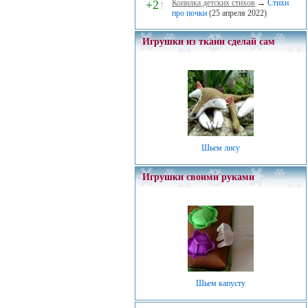
+2
↑
Копилка детских стихов
→
Стихи
про почки
(25 апреля 2022)
Игрушки из ткани сделай сам
Шьем лису
Игрушки своими руками
Шьем капусту