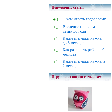
Популярные статьи
+3
↑
С чем играть годовалому
+1
↑
Введение прикорма
детям до года
+1
↑
Какие игрушки нужны
до 6 месяцев
+1
↑
Как развивать ребенка 9
месяцев
+1
↑
Какие игрушки нужны в
2 месяца
Игрушки из носков сделай сам