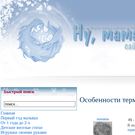
Главная
→
Форум мама и ребенок
→
Об
Быстрый поиск
Особенности тер
Главная
Первый год малыша
numama
#1
- 
От 1 года до 2-х
В эт
Детские веселые стихи
терм
Игрушки своими руками