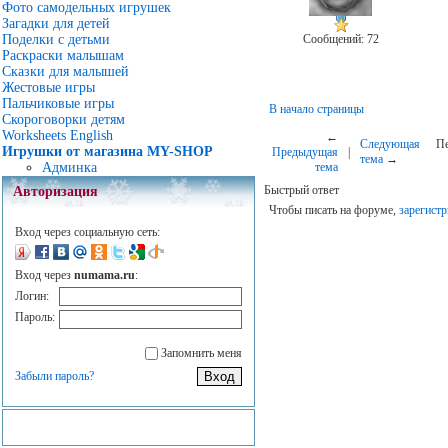
Фото самодельных игрушек
Загадки для детей
Сообщений: 72
Поделки с детьми
Раскраски малышам
Сказки для малышей
Жестовые игры
Пальчиковые игры
В начало страницы
Скороговорки детям
Worksheets English
←
Следующая
Пе
Игрушки от магазина MY-SHOP
Предыдущая
|
тема
→
тема
Админка
Быстрый ответ
Авторизация
Чтобы писать на форуме,
зарегистр
Вход через социальную сеть:
Вход через
numama.ru
:
Логин:
Пароль:
Запомнить меня
Забыли пароль?