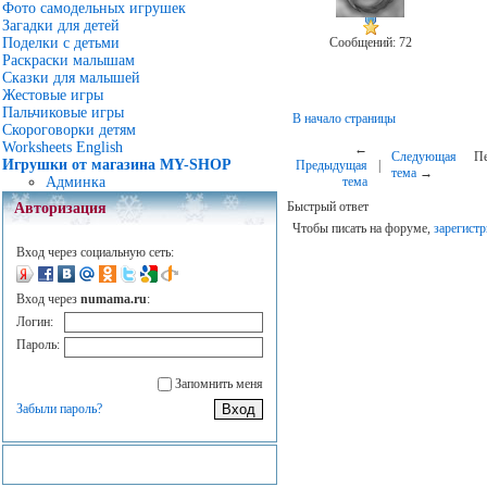
Фото самодельных игрушек
Загадки для детей
Сообщений: 72
Поделки с детьми
Раскраски малышам
Сказки для малышей
Жестовые игры
Пальчиковые игры
В начало страницы
Скороговорки детям
Worksheets English
←
Следующая
Пе
Игрушки от магазина MY-SHOP
Предыдущая
|
тема
→
тема
Админка
Быстрый ответ
Авторизация
Чтобы писать на форуме,
зарегистр
Вход через социальную сеть:
Вход через
numama.ru
:
Логин:
Пароль:
Запомнить меня
Забыли пароль?