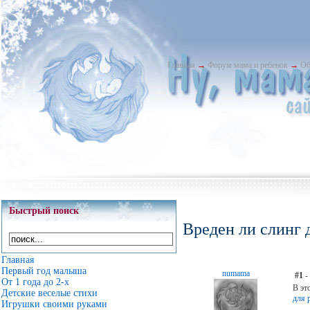
Главная
→
Форум мама и ребенок
→
Об
Быстрый поиск
Вреден ли слинг 
Главная
Первый год малыша
numama
#1
-
От 1 года до 2-х
В эт
Детские веселые стихи
для 
Игрушки своими руками