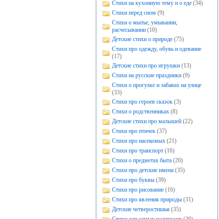
Стихи на кухонную тему и о еде
(34)
Стихи перед сном
(9)
Стихи о мытье, умывании,
расчесывании
(10)
Детские стихи о природе
(75)
Стихи про одежду, обувь и одевание
(17)
Детские стихи про игрушки
(13)
Стихи на русские праздники
(9)
Стихи о прогулке и забавах на улице
(33)
Стихи про героев сказок
(3)
Стихи о родственниках
(8)
Детские стихи про малышей
(22)
Стихи про птичек
(37)
Стихи про насекомых
(21)
Стихи про транспорт
(16)
Стихи о предметах быта
(20)
Стихи про детские имена
(35)
Стихи про буквы
(39)
Стихи про рисование
(16)
Стихи про явления природы
(31)
Детские четверостишья
(35)