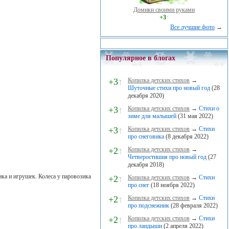
Домики своими руками
+3
↑
Все лучшие фото
→
Популярное в блогах
+3
↑
Копилка детских стихов
→
Шуточные стихи про новый год
(28
декабря 2020)
+3
↑
Копилка детских стихов
→
Стихи о
зиме для малышей
(31 мая 2022)
+3
↑
Копилка детских стихов
→
Стихи
про снеговика
(8 декабря 2022)
+2
↑
Копилка детских стихов
→
Четверостишия про новый год
(27
декабря 2018)
ка и игрушек. Колеса у паровозика
+2
↑
Копилка детских стихов
→
Стихи
про снег
(18 ноября 2022)
+2
↑
Копилка детских стихов
→
Стихи
про подснежник
(28 февраля 2022)
+2
↑
Копилка детских стихов
→
Стихи
про ландыши
(2 апреля 2022)