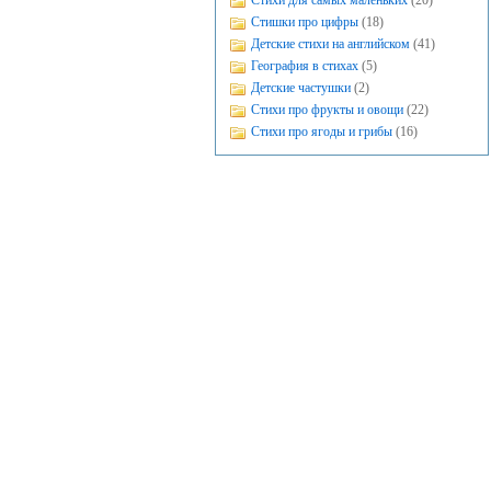
Стихи для самых маленьких
(20)
Стишки про цифры
(18)
Детские стихи на английском
(41)
География в стихах
(5)
Детские частушки
(2)
Стихи про фрукты и овощи
(22)
Стихи про ягоды и грибы
(16)