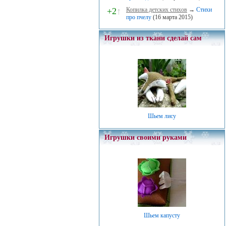
+2
↑
Копилка детских стихов
→
Стихи
про пчелу
(16 марта 2015)
Игрушки из ткани сделай сам
Шьем лису
Игрушки своими руками
Шьем капусту