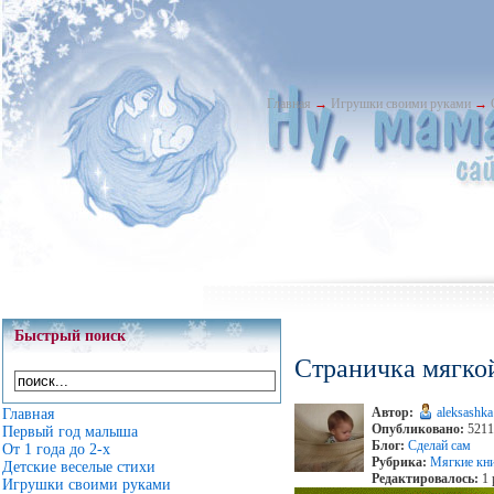
Главная
→
Игрушки своими руками
→
Быстрый поиск
Страничка мягко
Автор:
aleksashka
Главная
Опубликовано:
5211 
Первый год малыша
Блог:
Сделай сам
От 1 года до 2-х
Рубрика:
Мягкие кн
Детские веселые стихи
Редактировалось:
1 
Игрушки своими руками