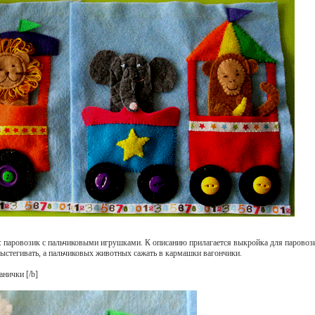
: паровозик с пальчиковыми игрушками. К описанию прилагается выкройка для паровози
ыстегивать, а пальчиковых животных сажать в кармашки вагончики.
ранички
[/b]