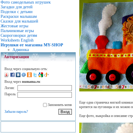
Фото самодельных игрушек
Загадки для детей
Поделки с детьми
Раскраски малышам
Сказки для малышей
Жестовые игры
Пальчиковые игры
Скороговорки детям
Worksheets English
Игрушки от магазина MY-SHOP
Админка
Авторизация
Вход через социальную сеть:
Вход через
numama.ru
:
Логин:
Пароль:
Еще одна страничка мягкой книжки
Запомнить меня
крепятся на пуговицы и их можно в
Забыли пароль?
Еще фото, выкройка и описание ст