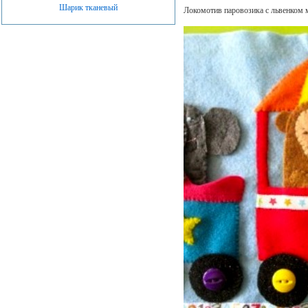
Шарик тканевый
Локомотив паровозика с львенком