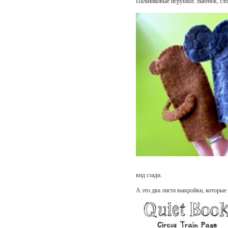
Пальчиковые игрушки: львенок, сло
вид сзади.
А это два листа выкройки, которы