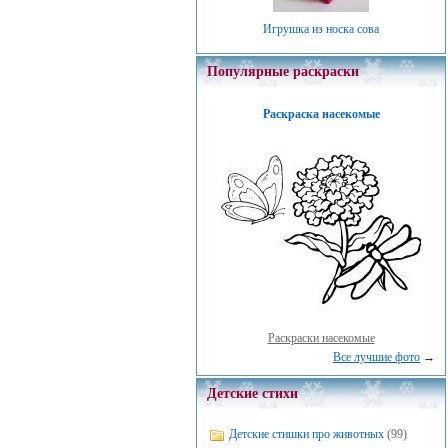
Игрушка из носка сова
Популярные раскраски
Раскраска насекомые
Раскраски насекомые
Все лучшие фото
→
Детские стихи
Детские стишки про животных
(99)