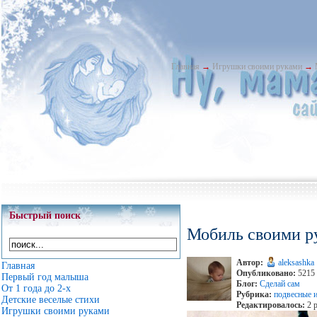
Главная
→
Игрушки своими руками
→
Быстрый поиск
Мобиль своими р
Автор:
aleksashka
Главная
Опубликовано:
5215 
Первый год малыша
Блог:
Сделай сам
От 1 года до 2-х
Рубрика:
подвесные 
Детские веселые стихи
Редактировалось:
2 р
Игрушки своими руками