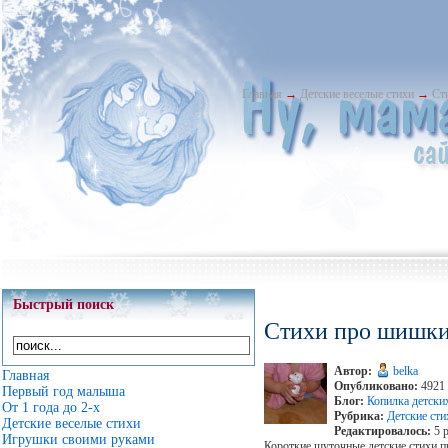
Главная
→
Детские веселые стихи
→
Ст
Быстрый поиск
Стихи про шишк
Автор:
belka
Главная
Опубликовано:
4921 
Первый год малыша
Блог:
Копилка детски
От 1 года до 2-х
Рубрика:
Детские сти
Детские веселые стихи
Редактировалось:
5 р
Игрушки своими руками
Короткие шуточные детские стихи 