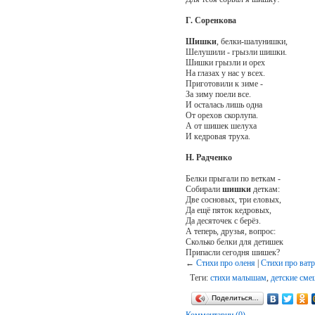
Г. Соренкова
Шишки
, белки-шалунишки,
Шелушили - грызли шишки.
Шишки грызли и орех
На глазах у нас у всех.
Приготовили к зиме -
За зиму поели все.
И осталась лишь одна
От орехов скорлупа.
А от шишек шелуха
И кедровая труха.
Н. Радченко
Белки прыгали по веткам -
Собирали
шишки
деткам:
Две сосновых, три еловых,
Да ещё пяток кедровых,
Да десяточек с берёз.
А теперь, друзья, вопрос:
Сколько белки для детишек
Припасли сегодня шишек?
←
Стихи про оленя
|
Стихи про ват
Теги:
стихи малышам
,
детские сме
Поделиться…
Комментарии (0)