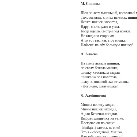
М. Сашина
Шел по лесу маленький, косолапый
Тихо напевая, считал на елках
шиш
Десять шишек насчитал,
Вдруг споткнулся и упал.
Когда идешь, смотри под ножки,
Не гляди по сторонам.
А то вот так, как этот мишка,
Набьешь на лбу большую шишку!
А. Алиева
На столе лежала
шишка
,
по столу бежала мышка,
шишку хвостиком задела,
шишка на пол полетела,
вслед за шишкой скачет мышка:
- Догоняю, шалунишка!
Л. Алейникова
Мишка по лесу ходил,
Много шишек находил,
А для Белочки-соседки,
Выбрал
шишечку
на ветке.
Постучал он по сосне:
"Выйди, Белочка, ко мне!
Это я - сосед твой, Мишка,
Для тебя сорвал я шишку!"