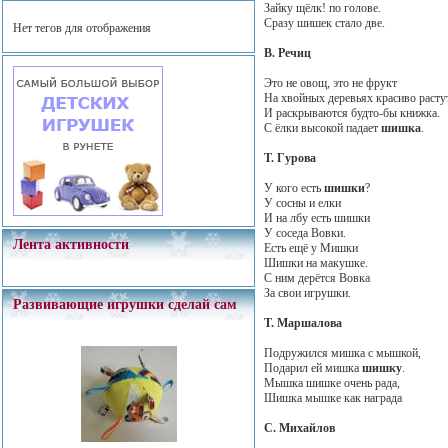
Зайку щёлк! по голове.
Сразу шишек стало две.
Нет тегов для отображения
В. Речиц
Это не овощ, это не фрукт
На хвойных деревьях красиво расту
И раскрываются будто-бы книжка.
С ёлки высокой падает
шишка
.
Т. Гурова
У кого есть
шишки
?
У сосны и елки
И на лбу есть шишки
У соседа Вовки.
Лента активности
Есть ещё у Мишки
Шишки на макушке.
С ним дерётся Вовка
За свои игрушки.
Развивающие игрушки сделай сам
Т. Маршалова
Подружился мишка с мышкой,
Подарил ей мишка
шишку
.
Мышка шишке очень рада,
Шишка мышке как награда
С. Михайлов