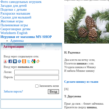
Фото самодельных игрушек
Загадки для детей
Поделки с детьми
Раскраски малышам
Сказки для малышей
Жестовые игры
Пальчиковые игры
Скороговорки детям
Worksheets English
Игрушки от магазина MY-SHOP
Админка
Авторизация
Н. Радченко
Вход через социальную сеть:
Два клеста на ветку сели,
Полетели
шишки
с ели.
Вход через
numama.ru
:
Угодила шишка в Мишку
И набила Мишке шишку
Логин:
Пароль:
Сделаем шишку из ткани
Запомнить меня
[/b]
Забыли пароль?
Т. Дергунова
Прыг да скок – бежит зайчишка.
Прилетела сверху
шишка
,