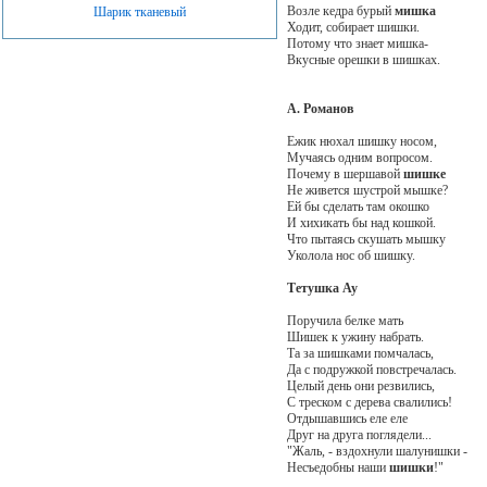
Возле кедра бурый
мишка
Шарик тканевый
Ходит, собирает шишки.
Потому что знает мишка-
Вкусные орешки в шишках.
А. Романов
Ежик нюхал шишку носом,
Мучаясь одним вопросом.
Почему в шершавой
шишке
Не живется шустрой мышке?
Ей бы сделать там окошко
И хихикать бы над кошкой.
Что пытаясь скушать мышку
Уколола нос об шишку.
Тетушка Ау
Поручила белке мать
Шишек к ужину набрать.
Та за шишками помчалась,
Да с подружкой повстречалась.
Целый день они резвились,
С треском с дерева свалились!
Отдышавшись еле еле
Друг на друга поглядели...
"Жаль, - вздохнули шалунишки -
Несъедобны наши
шишки
!"