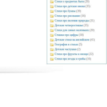
Стихи о предметах быта
(20)
Стихи про детские имена
(35)
Стихи про буквы
(39)
Стихи про рисование
(16)
Стихи про явления природы
(31)
Детские четверостишья
(35)
Стихи для самых маленьких
(20)
Стишки про цифры
(18)
Детские стихи на английском
(41)
География в стихах
(5)
Детские частушки
(2)
Стихи про фрукты и овощи
(22)
Стихи про ягоды и грибы
(16)