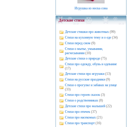
Игрушка из носка сова
Детские стихи
Детские стишки про животных
(99)
Стихи на кухонную тему и о еде
(34)
Стихи перед сном
(9)
Стихи о мытье, умывании,
расчесывании
(10)
Детские стихи о природе
(75)
Стихи про одежду, обувь и одевание
(17)
Детские стихи про игрушки
(13)
Стихи на русские праздники
(9)
Стихи о прогулке и забавах на улице
(33)
Стихи про героев сказок
(3)
Стихи о родственниках
(8)
Детские стихи про малышей
(22)
Стихи про птичек
(37)
Стихи про насекомых
(21)
Стихи про транспорт
(16)