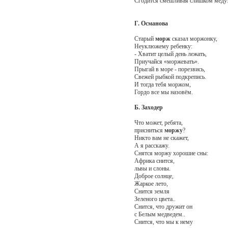
Сгодится смешливая слишком медуз
Г. Османова
Старый
морж
сказал моржонку,
Неуклюжему ребенку:
- Хватит целый день лежать,
Приучайся «моржевать».
Прыгай в море - порезвись,
Свежей рыбкой подкрепись.
И тогда тебя моржом,
Гордо все мы назовём.
Б. Заходер
Что может, ребята,
присниться
моржу
?
Никто вам не скажет,
А я расскажу.
Снятся моржу хорошие сны:
Африка снится,
львы и слоны.
Доброе солнце,
Жаркое лето,
Снится земля
Зеленого цвета..
Снится, что дружит он
с Белым медведем..
Снится, что мы к нему