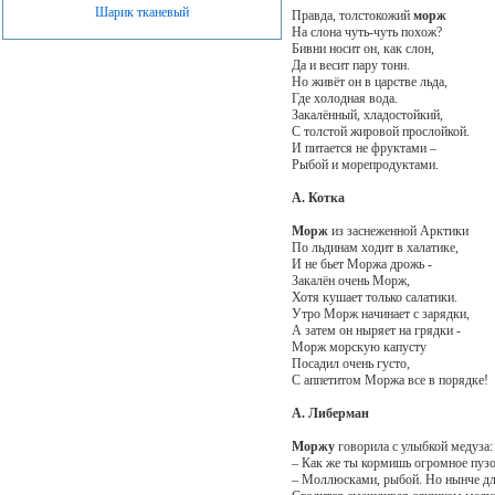
Шарик тканевый
Правда, толстокожий
морж
На слона чуть-чуть похож?
Бивни носит он, как слон,
Да и весит пару тонн.
Но живёт он в царстве льда,
Где холодная вода.
Закалённый, хладостойкий,
С толстой жировой прослойкой.
И питается не фруктами –
Рыбой и морепродуктами.
А. Котка
Морж
из заснеженной Арктики
По льдинам ходит в халатике,
И не бьет Моржа дрожь -
Закалён очень Морж,
Хотя кушает только салатики.
Утро Морж начинает с зарядки,
А затем он ныряет на грядки -
Морж морскую капусту
Посадил очень густо,
С аппетитом Моржа все в порядке!
А. Либерман
Моржу
говорила с улыбкой медуза:
– Как же ты кормишь огромное пуз
– Моллюсками, рыбой. Но нынче дл