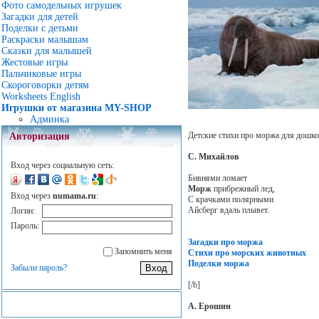
Фото самодельных игрушек
Загадки для детей
Поделки с детьми
Раскраски малышам
Сказки для малышей
Жестовые игры
Пальчиковые игры
Скороговорки детям
Worksheets English
Игрушки от магазина MY-SHOP
Админка
Детские стихи про моржа для дошко
Авторизация
С. Михайлов
Вход через социальную сеть:
Бивнями ломает
Морж
прибрежный лед,
Вход через
numama.ru
:
С крачками полярными
Айсберг вдаль плывет.
Логин:
Пароль:
Загадки про моржа
Запомнить меня
Стихи про морских животных
Поделки моржа
Забыли пароль?
[/b]
А. Ерошин