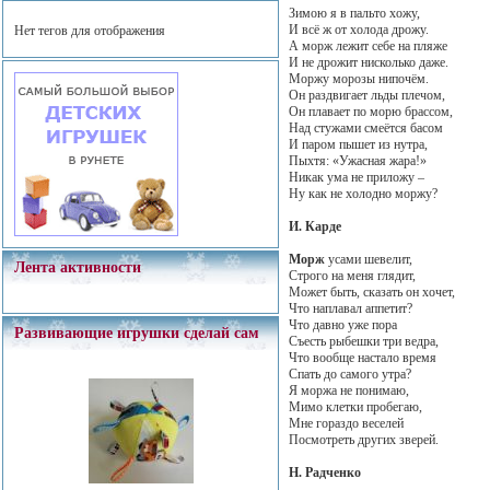
Зимою я в пальто хожу,
И всё ж от холода дрожу.
Нет тегов для отображения
А морж лежит себе на пляже
И не дрожит нисколько даже.
Моржу морозы нипочём.
Он раздвигает льды плечом,
Он плавает по морю брассом,
Над стужами смеётся басом
И паром пышет из нутра,
Пыхтя: «Ужасная жара!»
Никак ума не приложу –
Ну как не холодно моржу?
И. Карде
Морж
усами шевелит,
Лента активности
Строго на меня глядит,
Может быть, сказать он хочет,
Что наплавал аппетит?
Что давно уже пора
Развивающие игрушки сделай сам
Съесть рыбешки три ведра,
Что вообще настало время
Спать до самого утра?
Я моржа не понимаю,
Мимо клетки пробегаю,
Мне гораздо веселей
Посмотреть других зверей.
Н. Радченко