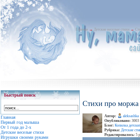
Главная
→
Детские веселые стихи
→
Ст
Быстрый поиск
Стихи про моржа
Автор:
aleksashka
Главная
Опубликовано:
3003 
Первый год малыша
Блог:
Копилка детски
От 1 года до 2-х
Рубрика:
Детские ст
Детские веселые стихи
Редактировалось:
5 р
Игрушки своими руками