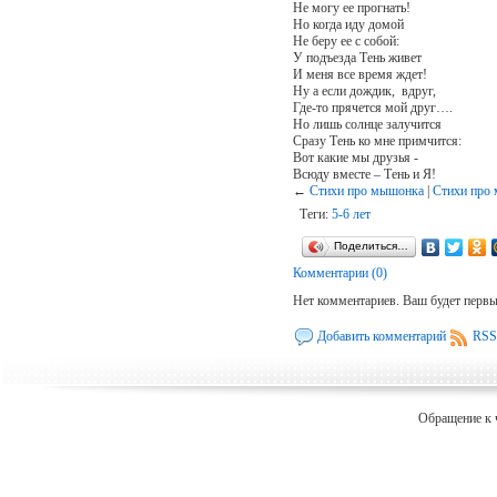
Не могу ее прогнать!
Но когда иду домой
Не беру ее с собой:
У подъезда Тень живет
И меня все время ждет!
Ну а если дождик, вдруг,
Где-то прячется мой друг….
Но лишь солнце залучится
Сразу Тень ко мне примчится:
Вот какие мы друзья -
Всюду вместе – Тень и Я!
←
Стихи про мышонка
|
Стихи про
Теги:
5-6 лет
Поделиться…
Комментарии (0)
Нет комментариев. Ваш будет перв
Добавить комментарий
RSS
Обращение к 