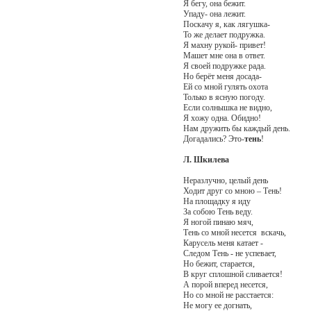
Я бегу, она бежит.
Упаду- она лежит.
Поскачу я, как лягушка-
То же делает подружка.
Я махну рукой- привет!
Машет мне она в ответ.
Я своей подружке рада.
Но берёт меня досада-
Ей со мной гулять охота
Только в ясную погоду.
Если солнышка не видно,
Я хожу одна. Обидно!
Нам дружить бы каждый день.
Догадались? Это-
тень
!
Л. Шкилева
Неразлучно, целый день
Ходит друг со мною – Тень!
На площадку я иду
За собою Тень веду.
Я ногой пинаю мяч,
Тень со мной несется вскачь,
Карусель меня катает -
Следом Тень - не успевает,
Но бежит, старается,
В круг сплошной сливается!
А порой вперед несется,
Но со мной не расстается:
Не могу ее догнать,