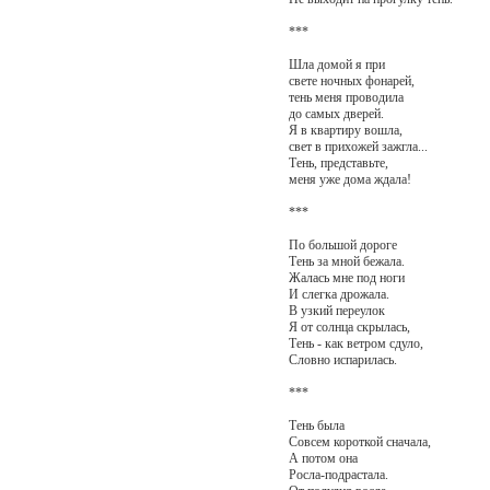
***
Шла домой я при
свете ночных фонарей,
тень меня проводила
до самых дверей.
Я в квартиру вошла,
свет в прихожей зажгла...
Тень, представьте,
меня уже дома ждала!
***
По большой дороге
Тень за мной бежала.
Жалась мне под ноги
И слегка дрожала.
В узкий переулок
Я от солнца скрылась,
Тень - как ветром сдуло,
Словно испарилась.
***
Тень была
Совсем короткой сначала,
А потом она
Росла-подрастала.