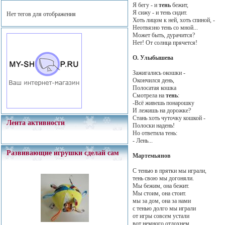
Я бегу - и
тень
бежит,
Я сижу - и тень сидит.
Нет тегов для отображения
Хоть лицом к ней, хоть спиной, -
Неотвязно тень со мной...
Может быть, дурачится?
Нет! От солнца прячется!
О. Улыбышева
Зажигались окошки -
Окончился день,
Полосатая кошка
Смотрела на
тень
:
-Всё живешь понарошку
И лежишь на дорожке?
Стань хоть чуточку кошкой -
Лента активности
Полоски надень!
Но ответила тень:
- Лень...
Развивающие игрушки сделай сам
Мартемьянов
С тенью в прятки мы играли,
тень свою мы догоняли.
Мы бежим, она бежит.
Мы стоим, она стоит.
мы за дом, она за нами
с тенью долго мы играли
от игры совсем устали
вот немного отдохнем