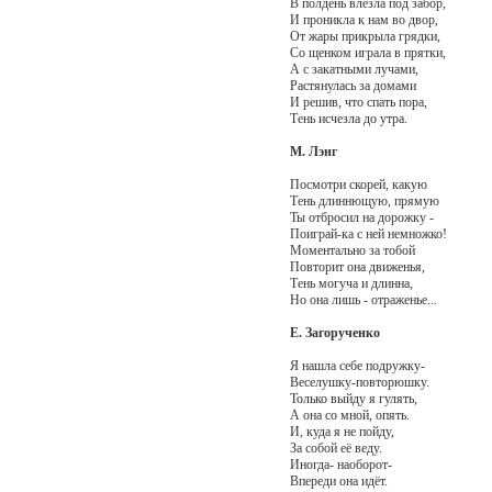
В полдень влезла под забор,
И проникла к нам во двор,
От жары прикрыла грядки,
Со щенком играла в прятки,
А с закатными лучами,
Растянулась за домами
И решив, что спать пора,
Тень исчезла до утра.
М. Лэнг
Посмотри скорей, какую
Тень длиннющую, прямую
Ты отбросил на дорожку -
Поиграй-ка с ней немножко!
Моментально за тобой
Повторит она движенья,
Тень могуча и длинна,
Но она лишь - отраженье...
Е. Загорученко
Я нашла себе подружку-
Веселушку-повторюшку.
Только выйду я гулять,
А она со мной, опять.
И, куда я не пойду,
За собой её веду.
Иногда- наоборот-
Впереди она идёт.