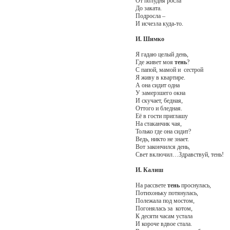
От полудня росла
До заката.
Подросла –
И исчезла куда-то.
И. Шимко
Я гадаю целый день,
Где живет моя
тень
?
С папой, мамой и сестрой
Я живу в квартире.
А она сидит одна
У замерзшего окна
И скучает, бедная,
Оттого и бледная.
Её в гости приглашу
На стаканчик чая,
Только где она сидит?
Ведь, никто не знает.
Вот закончился день,
Свет включил…Здравствуй, тень!
И. Калиш
На рассвете
тень
проснулась,
Потихоньку потянулась,
Полежала под мостом,
Погонялась за котом,
К десяти часам устала
И короче вдвое стала.