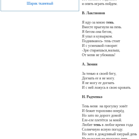
Шарик тканевый
и опять играть пойдем.
В. Лактионов
Я иду-за мною
тень
.
Вместе прыгнули на пень.
Я бегом-она бегом,
Я упал и кувырком.
Поднимаюсь- тень стоит
И с усмешкой говорит:
-Зря стараешься,малыш,
От меня не убежишь!
А. Зимин
За тенью я своей бегу,
Догнать ее я не могу.
Я не могу ее догнать
И с ней ложусь в свою кровать.
Н. Радченко
Тень меня на прогулку зовёт
И бежит торопливо вперёд.
Но зато по дороге домой
Еле-еле плетётся за мной.
Любит
тень
в любое время года
Солнечную ясную погоду.
Но зато в дождливый хмурый день
Не выходит на прогулку тень.