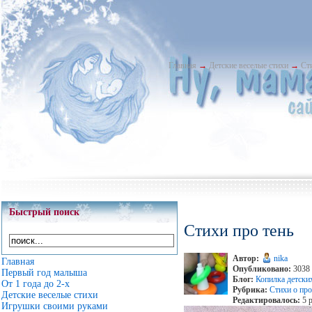
Главная
→
Детские веселые стихи
→
Cт
Быстрый поиск
Cтихи про тень
Автор:
nika
Главная
Опубликовано:
3038 
Первый год малыша
Блог:
Копилка детски
От 1 года до 2-х
Рубрика:
Стихи о про
Детские веселые стихи
Редактировалось:
5 р
Игрушки своими руками