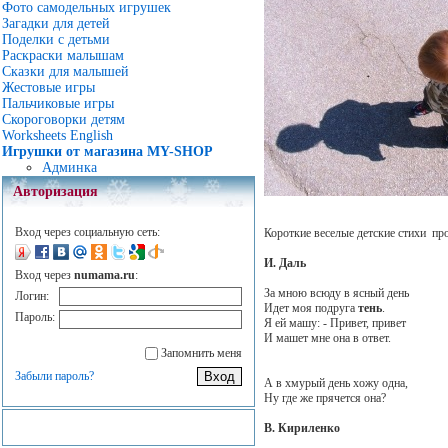
Фото самодельных игрушек
Загадки для детей
Поделки с детьми
Раскраски малышам
Сказки для малышей
Жестовые игры
Пальчиковые игры
Скороговорки детям
Worksheets English
Игрушки от магазина MY-SHOP
Админка
Авторизация
Вход через социальную сеть:
Короткие веселые детские стихи про
И. Даль
Вход через
numama.ru
:
За мною всюду в ясный день
Логин:
Идет моя подруга
тень
.
Пароль:
Я ей машу: - Привет, привет
И машет мне она в ответ.
Запомнить меня
Забыли пароль?
А в хмурый день хожу одна,
Ну где же прячется она?
В. Кириленко