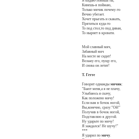
Я кидаю-ловишь ты,
Кинешь-я поймаю,
Только мячик почему-то
Вечно убегает.
Хочет прыгать и скакать,
Прятаться куда-то
То под стол,то под диван,
То нырнет в кровати.
Мой славный мяч,
Забавный мяч
На месте не сидит!
Возьму его, пущу его,
И снова он летит!
Т. Гетте
Говорит однажды
мячик
:
"Бьют меня,а я не плачу,
Улыбаюсь и скачу,
Как положено мячу!
Если вам в бочок ногой,
Вы,конечно, сразу:"Ой!"
Получив в бочок ногой,
Подставляю я другой.
Ну ударьте по мячу!
Я заждался! Не шучу!"
***
Я ударил по
мячу
.