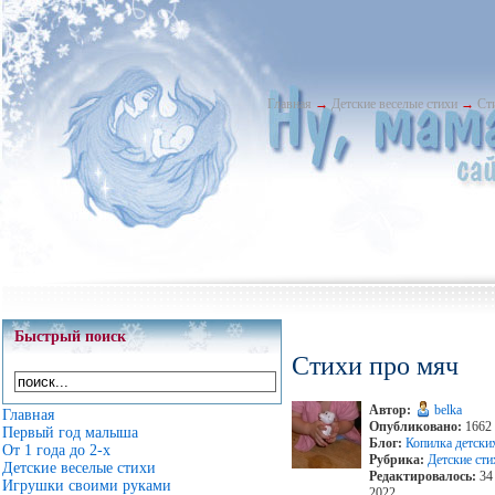
Главная
→
Детские веселые стихи
→
Ст
Быстрый поиск
Стихи про мяч
Автор:
belka
Главная
Опубликовано:
1662 
Первый год малыша
Блог:
Копилка детски
От 1 года до 2-х
Рубрика:
Детские сти
Детские веселые стихи
Редактировалось:
34 
Игрушки своими руками
2022