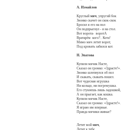
А. Измайлов
Круглый
мяч
, упругий бок
Звонко скачет он скок-скок
Бросил я его на пол
Он подпрыгнул - и на стол.
Вот ворота- воротА
Вратарём кого?.. Кота!
Мимо мяч летит ворот,
Под кровать забился кот.
Н. Эпатова
Купили мячик Насте,
Сказал он громко: «Здрасте!».
Звонко шлепнулся об пол
И скакать, скакать пошел.
Вот чудесная игрушка
Ни кольцо, ни погремушка.
Его стукнешь лишь ладошкой,
А он прыгает, как кошка.
Купили мячик Насте,
Сказал он громко: «Здрасте!».
Я играю им впервые.
Правда мячики живые?
Летит мой
мяч
,
Летит к тебе,