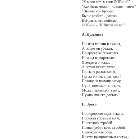
"У меня есть мячик ЛОВкий!"
"Как быть может - ловким - мяч?"
"Высоко его бросаю,
Бью с разбега - далеко,
Всё равно его поймаю,
ЛОВкий - ЛОВится легко!"
А. Кузьмина
Прыгал
мячик
и скакал,
А потом он убежал,
По тропинке покатился
И назад не воротился
Я везде его искал,
А потом искать устал,
Горько я расплакался,
Где же мячик спрятался?
Позову на помощь маму,
Пусть поможет поискать,
Может, закатился в яму,
Нужно мне его достать.
Е. Эрато
По дорожкам сада, вскачь,
Побежал упрямый
мяч
,
И весёлою гурьбой
Позвал ребят всех за собой.
Сине-красные бока,
К нему притронешься слегка,-