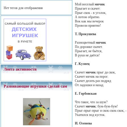
Мой веселый
мячик
Нет тегов для отображения
Прыгает и скачет:
Прыг-скок - в уголок,
А потом обратно.
Вок как мы вечерок
Провели приятно!
Т. Прокушева
Разноцветный
мячик
По дорожке скачет.
Прыгает, не бьётся,
В руки не даётся!
Г. Кузнец
Лента активности
Скачет
мячик
прыг да скок,
Скачет мячик на порог.
Скачет десять раз подряд
От ладошки и назад.
Развивающие игрушки сделай сам
Е. Горбовская
Что такое, что за шум?
Скачет
мячик
: бум-бум-бум!
Прыг-прыг-прыг и скок-скок-скок, -
Укатился под кусток.
И. Оленева