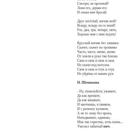
Смотри, не прозевай!
Лови его, держи его
И снова мне бросай.
Друг весёлый, мячик мой!
Всюду, всюду он со мной!
Раз, два, три, четыре, пять,
Хорошо мне с ним играть!
Круглый мячик без запинки
Скачет, скачет по тропинке
Часто, часто, низко, низко
От земли к руке так близко
Скок и скок и скок и скок
Не скачи под потолок
Скок и скок и стук и стук
Не уйдёшь от наших рук.
Н. Шемякина
- Ну, пожалуйста, уважьте,
Да как врежьте,
Да как вмажьте,
И наотмашь, и пинком,
И с размаху кулаком,
А не то лежу без прока,
Неподвижно, одиноко,
Мне так горестно, хоть плачь, -
Умолял забытый
мяч
.