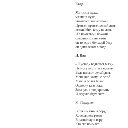
Кацо
Мячик
в луже,
мячик в луже,
никому-то он не нужен.
Прыгал, прыгал целый день,
всякий бил, кому не лень.
И с помятыми боками,
ссадинами, синяками
он теперь в большой беде –
он один лежит в воде.
Н. Ива
- Я устал,- вздыхает
мяч
,-
Не могу пуститься вскачь.
Ведь пинают целый день
Меня все, кому не лень!
У меня болят бока!
Отдохну-ка я пока.
Закачусь я под кровать
И неделю буду спать.
М. Пиудунен
В руки мячик я беру,
Хочешь поиграем?
В развеселую игру
Кто его поймает.