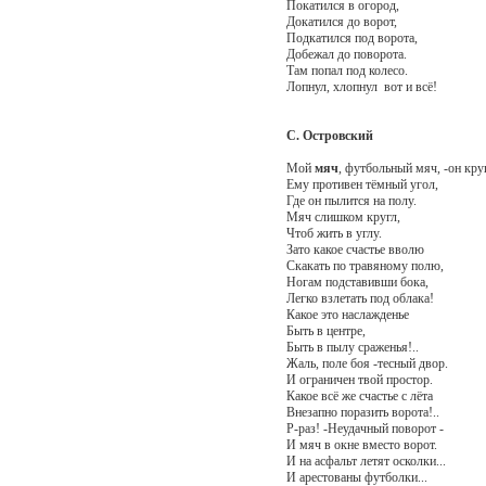
Покатился в огород,
Докатился до ворот,
Подкатился под ворота,
Добежал до поворота.
Там попал под колесо.
Лопнул, хлопнул вот и всё!
С. Островский
Мой
мяч
, футбольный мяч, -он кру
Ему противен тёмный угол,
Где он пылится на полу.
Мяч слишком кругл,
Чтоб жить в углу.
Зато какое счастье вволю
Скакать по травяному полю,
Ногам подставивши бока,
Легко взлетать под облака!
Какое это наслажденье
Быть в центре,
Быть в пылу сраженья!..
Жаль, поле боя -тесный двор.
И ограничен твой простор.
Какое всё же счастье с лёта
Внезапно поразить ворота!..
Р-раз! -Неудачный поворот -
И мяч в окне вместо ворот.
И на асфальт летят осколки...
И арестованы футболки...