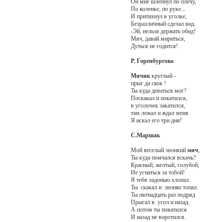
Он мне шлёпнул по плечу,
По коленке, по руке...
И притихнул в уголке,
Безразличный сделал вид.
-Эй, нельзя держать обид!
Мяч, давай мириться,
Дуться не годится!
Р. Горенбургова
Мячик
круглый -
прыг да скок !
Ты куда деваться мог?
Поскакал и покатился,
в уголочек закатился,
там лежал и ждал меня.
Я искал его три дня!
С.Маршак
Мой веселый звонкий
мяч
,
Ты куда помчался вскачь?
Красный, желтый, голубой,
Не угнаться за тобой!
Я тебя ладонью хлопал.
Ты скакал и звонко топал.
Ты пятнадцать раз подряд
Прыгал в угол и назад.
А потом ты покатился
И назад не воротился.