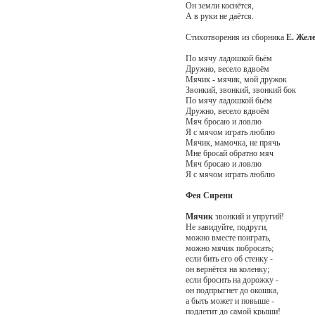
Он земли коснётся,
А в руки не даётся.
Стихотворения из сборника
Е. Жел
По мячу ладошкой бьём
Дружно, весело вдвоём
Мячик - мячик, мой дружок
Звонкий, звонкий, звонкий бок
По мячу ладошкой бьём
Дружно, весело вдвоём
Мяч бросаю и ловлю
Я с мячом играть люблю
Мячик, мамочка, не прячь
Мне бросай обратно мяч
Мяч бросаю и ловлю
Я с мячом играть люблю
Фея Сирени
Мячик
звонкий и упругий!
Не завидуйте, подруги,
можно вместе поиграть,
можно мячик побросать;
если бить его об стенку -
он вернётся на коленку;
если бросить на дорожку -
он подпрыгнет до окошка,
а быть может и повыше -
подлетит до самой крыши!