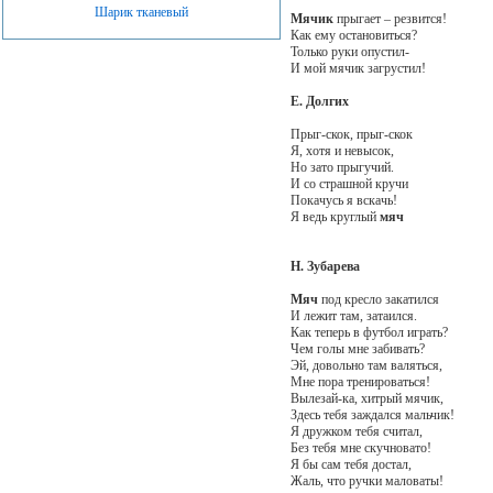
Шарик тканевый
Мячик
прыгает – резвится!
Как ему остановиться?
Только руки опустил-
И мой мячик загрустил!
Е. Долгих
Прыг-скок, прыг-скок
Я, хотя и невысок,
Но зато прыгучий.
И со страшной кручи
Покачусь я вскачь!
Я ведь круглый
мяч
Н. Зубарева
Мяч
под кресло закатился
И лежит там, затаился.
Как теперь в футбол играть?
Чем голы мне забивать?
Эй, довольно там валяться,
Мне пора тренироваться!
Вылезай-ка, хитрый мячик,
Здесь тебя заждался мальчик!
Я дружком тебя считал,
Без тебя мне скучновато!
Я бы сам тебя достал,
Жаль, что ручки маловаты!