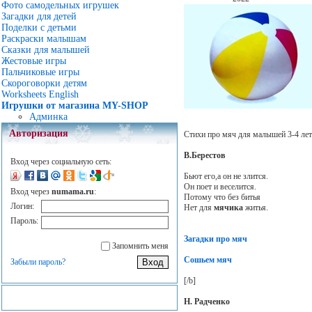
Фото самодельных игрушек
Загадки для детей
Поделки с детьми
Раскраски малышам
Сказки для малышей
Жестовые игры
Пальчиковые игры
Скороговорки детям
Worksheets English
Игрушки от магазина MY-SHOP
Админка
Авторизация
Стихи про мяч для малышей 3-4 лет
В.Берестов
Вход через социальную сеть:
Бьют его,а он не злится.
Он поет и веселится.
Вход через
numama.ru
:
Потому что без битья
Логин:
Нет для
мячика
житья.
Пароль:
Загадки про мяч
Запомнить меня
Сошьем мяч
Забыли пароль?
[/b]
Н. Радченко