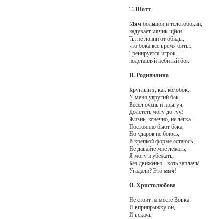
Т. Шотт
Мяч
большой и толстобокий,
надувает мячик щёки.
Ты не лопни от обиды,
что бока всё время биты.
Тренируется игрок, –
подставляй небитый бок
Н. Родивилина
Круглый я, как колобок.
У меня упругий бок.
Весел очень и прыгуч,
Долететь могу до туч!
Жизнь, конечно, не легка -
Постоянно бьют бока,
Но ударов не боюсь,
В крепкой форме остаюсь
Не давайте мне лежать,
Я могу и убежать,
Без движенья - хоть заплачь!
Угадали? Это
мяч
!
О. Христолюбова
Не стоит на месте Вовка:
И вприпрыжку он,
И вскачь.