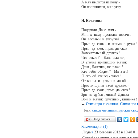
А мяч пылится на полу -
Он провинился, он в углу.
Н. Кечатова
Подарили Дане мяч -
Мяч к нему пустился вскачь .
Он весёлый и упругий :
Прыг да скок -- и прямо в руки !
Прыг да скок , прыг да скок --
Замечательный дружок !
Что такое ? -- Даня плачет ,
В уголке притихший мячик
Даня , Данечка , не плачь !
Кто тебя обидел ? - Мя-а-ач!
Я его об стенку - хлоп !
Отскочил и прямо в ло-об
Просто шутит твой дружок -
Прыг да скок , прыг да скок !
Зря не дуйся , милый Данька -
Вон и мячик грустный , глянь-ка !
←
Стихи про снежинки
|
Стихи про
Теги:
стихи малышам
,
детские сти
Поделиться…
Комментарии (1)
Люда
#
23 февраля 2012 в 10:48
0
Спасибо за стихи, все в одном месте