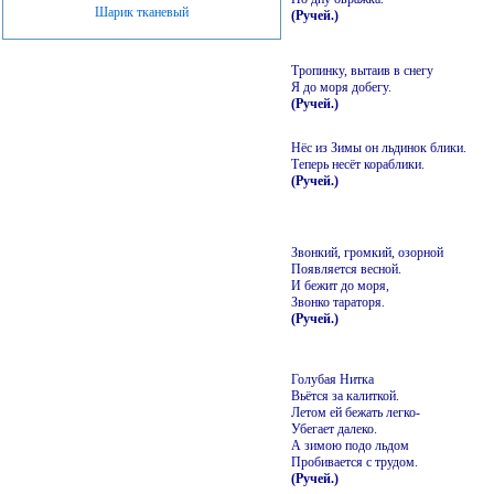
Шарик тканевый
(Ручей.)
Тропинку, вытаив в снегу
Я до моря добегу.
(Ручей.)
Нёс из Зимы он льдинок блики.
Теперь несёт кораблики.
(Ручей.)
Звонкий, громкий, озорной
Появляется весной.
И бежит до моря,
Звонко тараторя.
(Ручей.)
Голубая Нитка
Вьётся за калиткой.
Летом ей бежать легко-
Убегает далеко.
А зимою подо льдом
Пробивается с трудом.
(Ручей.)