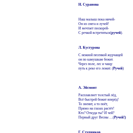
Н. Суранова
Наш малыш пока ничей-
Он из снега и лучей!
И мечтает поскорей-
С речкой встретиться(
ручей
).
Л. Кустурова
С нежной песенкой журчащей
он по камушкам бежит.
Через поле, лес и чащу
путь к реке его лежит. (
Ручей
)
А. Эйсмонт
Расплавляет толстый лёд,
Всё быстрей бежит вперёд!
То звенит, а то поёт,
Прямо на глазах растёт!
Кто? Откуда ты? И чей?
Первый друг Весны ....(
Ручей!)
Г. Ступников