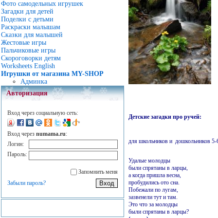
Фото самодельных игрушек
Загадки для детей
Поделки с детьми
Раскраски малышам
Сказки для малышей
Жестовые игры
Пальчиковые игры
Скороговорки детям
Worksheets English
Игрушки от магазина MY-SHOP
Админка
Авторизация
Вход через социальную сеть:
Детские загадки про ручей:
Вход через
numama.ru
:
для школьников и дошкольников 5-6
Логин:
Пароль:
Удалые молодцы
были спрятаны в ларцы,
Запомнить меня
а когда пришла весна,
пробудились ото сна.
Забыли пароль?
Побежали по лугам,
зазвенели тут и там.
Это что за молодцы
были спрятаны в ларцы?