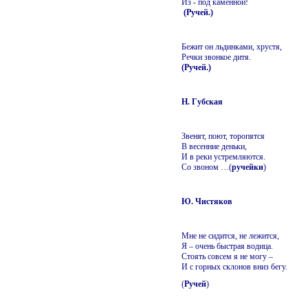
Из - под каменной!
(Ручей.)
Бежит он льдинками, хрустя,
Речки звонкое дитя.
(Ручей.)
Н. Губская
Звенят, поют, торопятся
В весенние деньки,
И в реки устремляются.
Со звоном …(
ручейки
)
Ю. Чистяков
Мне не сидится, не лежится,
Я – очень быстрая водица.
Стоять совсем я не могу –
И с горных склонов вниз бегу.
(
Ручей
)