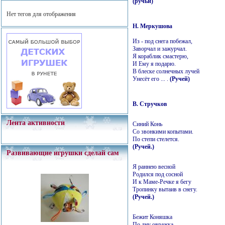
(ручьи)
Нет тегов для отображения
Н. Меркушова
Из - под снега побежал,
Заворчал и зажурчал.
Я кораблик смастерю,
И Ему я подарю.
В блеске солнечных лучей
Унесёт его ... .
(Ручей)
В. Стручков
Лента активности
Синий Конь
Со звонкими копытами.
По степи стелется.
(Ручей.)
Развивающие игрушки сделай сам
Я раннею весной
Родился под сосной
И к Маме-Речке я бегу
Тропинку вытаив в снегу.
(Ручей.)
Бежит Коняшка
По дну овражка.