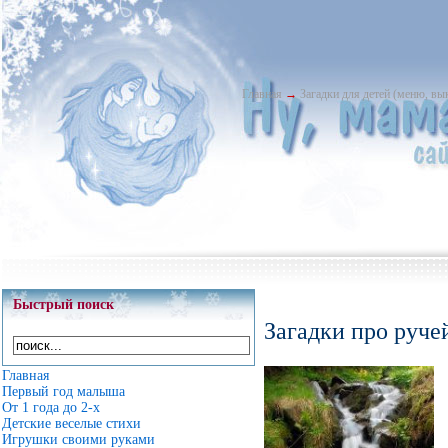
Главная
→
Загадки для детей (меню, в
Быстрый поиск
Загадки про руче
Главная
Первый год малыша
От 1 года до 2-х
Детские веселые стихи
Игрушки своими руками