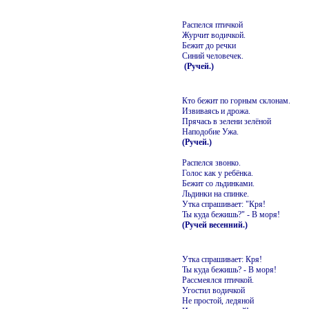
Распелся птичкой
Журчит водичкой.
Бежит до речки
Синий человечек.
(Ручей.)
Кто бежит по горным склонам.
Извиваясь и дрожа.
Прячась в зелени зелёной
Наподобие Ужа.
(Ручей.)
Распелся звонко.
Голос как у ребёнка.
Бежит со льдинками.
Льдинки на спинке.
Утка спрашивает: "Кря!
Ты куда бежишь?" - В моря!
(Ручей весенний.)
Утка спрашивает: Кря!
Ты куда бежишь? - В моря!
Рассмеялся птичкой.
Угостил водичкой
Не простой, ледяной