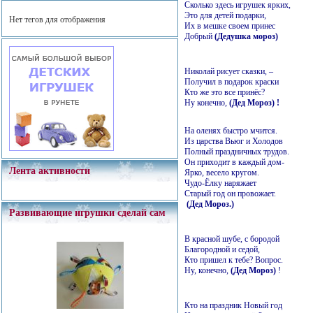
Сколько здесь игрушек ярких,
Это для детей подарки,
Нет тегов для отображения
Их в мешке своем принес
Добрый
(Дедушка мороз)
Николай рисует сказки, –
Получил в подарок краски
Кто же это все принёс?
Ну конечно,
(Дед Мороз) !
На оленях быстро мчится.
Из царства Вьюг и Холодов
Полный праздничных трудов.
Он приходит в каждый дом-
Лента активности
Ярко, весело кругом.
Чудо-Ёлку наряжает
Старый год он провожает.
(Дед Мороз.)
Развивающие игрушки сделай сам
В красной шубе, с бородой
Благородной и седой,
Кто пришел к тебе? Вопрос.
Ну, конечно,
(Дед Мороз)
!
Кто на праздник Новый год