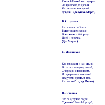
Каждый Новый год подарки
Он приносит для ребят.
Что сегодня мне принёс
Добрый.. (
Дедушка Мороз
)!
В. Стручков
Кто шагает по Земле
Ветер свищет звонко.
В шелковистой бороде
Иней и позёмка.
(Дед Мороз.)
С. Мельников
Кто приходит к нам зимой
В гости к каждому домой,
С бородой и посошком,
И подарочным мешком?
Над усами красный нос.
Кто же это?…(
Дед Мороз)
Н. Летошко
Что за дедушка седой
С длинной белой бородой,