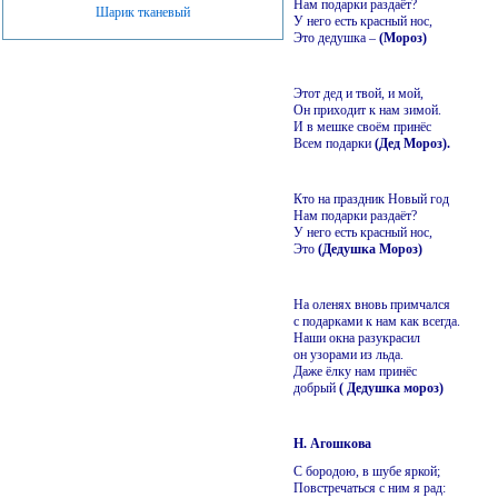
Нам подарки раздаёт?
Шарик тканевый
У него есть красный нос,
Это дедушка –
(Мороз)
Этот дед и твой, и мой,
Он приходит к нам зимой.
И в мешке своём принёс
Всем подарки
(Дед Мороз).
Кто на праздник Новый год
Нам подарки раздаёт?
У него есть красный нос,
Это
(Дедушка Мороз)
На оленях вновь примчался
с подарками к нам как всегда.
Наши окна разукрасил
он узорами из льда.
Даже ёлку нам принёс
добрый
( Дедушка мороз)
Н. Агошкова
С бородою, в шубе яркой;
Повстречаться с ним я рад: