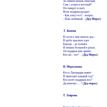
За спиной мешок тяжелый,
Сам с усами и веселый?
Он танцует и поет,
Всем подарки раздает.
- Как зовут его? - вопрос.
- Наш любимый ...(
Дед Мороз
)
Г. Конева
В гости к нам явился дед –
В шубу красную одет.
Борода – до кушака
И мешок большой в руках.
Он подарки нам принёс.
Кто же - это? ... (
Дед Мороз
)
Н. Меркушова
Кто в Лапландии живёт
И приходит каждый год?
Кто везёт подарков воз?
Да конечно - ...! (
Дед мороз
)
Т. Лаврова