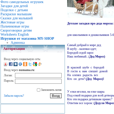
Фото самодельных игрушек
Загадки для детей
Поделки с детьми
Раскраски малышам
Сказки для малышей
Жестовые игры
Детские загадки про деда мороза:
Пальчиковые игры
Скороговорки детям
Worksheets English
для школьников и дошкольников 5-6
Игрушки от магазина MY-SHOP
Админка
Самый добрый в мире дед
Авторизация
В шубу - валенки одет;
Бородой седой зарос
Наш любимый...
(
Дед Мороз)
Вход через социальную сеть:
В красной шубе с бородой
Вход через
numama.ru
:
В гости к нам спешит домой
На оленях радость вез
Логин:
Кто он дети?
(Дед Мороз)!
Пароль:
Запомнить меня
У елки иголки, на елке шары.
Под елкой подарки для всей детвор
Забыли пароль?
Кто эти подарки детишкам принес?
Ответим все хором:
(Дедуля Мороз