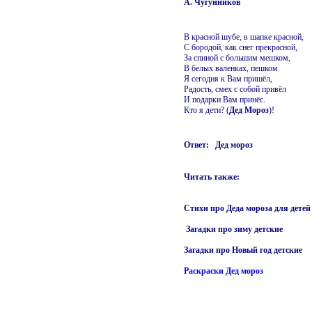
А. Чугунников
В красной шубе, в шапке красной,
С бородой, как снег прекрасной,
За спиной с большим мешком,
В белых валенках, пешком
Я сегодня к Вам пришёл,
Радость, смех с собой привёл
И подарки Вам принёс.
Кто я дети? (
Дед Мороз
)!
Ответ: Дед мороз
Читать также:
Стихи про Деда мороза для детей
Загадки про зиму детские
Загадки про Новый год детские
Раскраски Дед мороз