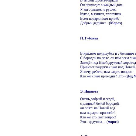
В тёплой шубе вечерком
Он приходит в каждый дом.
У него мешок игрушек:
Кукол, мячиков, хлопушек.
Всем подарки нам принёс
Добрый дедушка...(
Мороз
)
Н. Губская
В красном полушубке и с большим
С бородой по пояс, он нам всем зна
Заведёт под ёлкой дружный хоровод
Принесёт подарки к нам под Новый 
Я хочу, ребята, вам задать вопрос.
Кто же к нам приходит? Это -(
Дед 
Э. Иванова
Очень добрый и седой,
с длинной белой бородой,
он опять на Новый год
нам подарки принесёт!
Кто же это, вот вопрос!
Это - дедушка ....(
мороз
)