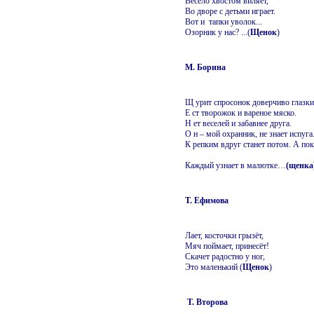
Весело хвостом виляет,
Во дворе с детьми играет.
Вот и тапки уволок...
Озорник у нас? ...(
Щенок
)
М. Борина
Щ урит спросонок доверчиво глазки
Е ст творожок и вареное мяско.
Н ет веселей и забавнее друга.
О н – мой охранник, не знает испуга
К репким вдруг станет потом. А пок
Каждый узнает в малютке…
(щенка
Т. Ефимова
Лает, косточки грызёт,
Мяч поймает, принесёт!
Скачет радостно у ног,
Это маленький (
Щенок
)
Т. Второва