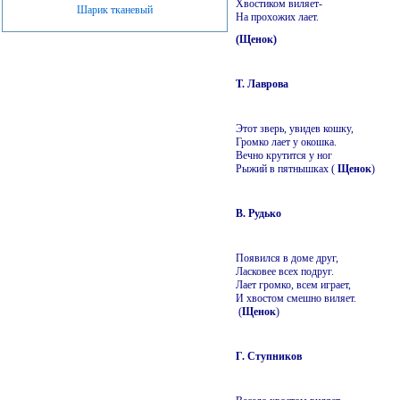
Хвостиком виляет-
Шарик тканевый
На прохожих лает.
(Щенок)
Т. Лаврова
Этот зверь, увидев кошку,
Громко лает у окошка.
Вечно крутится у ног
Рыжий в пятнышках (
Щенок
)
В. Рудько
Появился в доме друг,
Ласковее всех подруг.
Лает громко, всем играет,
И хвостом смешно виляет.
(
Щенок
)
Г. Ступников