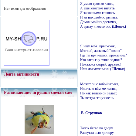
Я умею громко лаять,
А еще хвостом вилять,
Нет тегов для отображения
Я за кошками гоняюсь
И на них люблю рычать.
Домик мой из досточек,
А грызу я косточки.
(Щенок)
Я ищу тебя, прыг-скок,
Мягкий, ласковый "комок".
Где ты прячешься, проказник?
Кто отгрыз у тапка задник?
Покажись скорей, дружок!
Наш лохматенький (
Щенок
)
Лента активности
Может он с тобой играет,
Или ты о нём мечтаешь,
Развивающие игрушки сделай сам
Но как только он залает,
Ты всегда его узнаешь.
В. Стручков
Тапок бегал по двору
Распугал всю детвору.