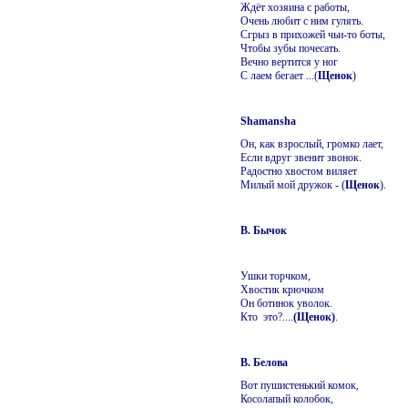
Ждёт хозяина с работы,
Очень любит с ним гулять.
Сгрыз в прихожей чьи-то боты,
Чтобы зубы почесать.
Вечно вертится у ног
С лаем бегает ...(
Щенок
)
Shamansha
Он, как взрослый, громко лает,
Если вдруг звенит звонок.
Радостно хвостом виляет
Милый мой дружок - (
Щенок
).
В. Бычок
Ушки торчком,
Хвостик крючком
Он ботинок уволок.
Кто это?....
(Щенок)
.
В. Белова
Вот пушистенький комок,
Косолапый колобок,