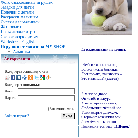
Фото самодельных игрушек
Загадки для детей
Поделки с детьми
Раскраски малышам
Сказки для малышей
Жестовые игры
Пальчиковые игры
Скороговорки детям
Worksheets English
Игрушки от магазина MY-SHOP
Детские загадки по щенка:
Админка
Авторизация
Не боится он лозинки,
Ест хозяйские ботинки:
Вход через социальную сеть:
Лает громко, как звонок –
Это маленький (
щенок)
Вход через
numama.ru
:
Логин:
А у нас во дворе
Пароль:
Он живёт в конуре.
У него баранкой хвост,
Любопытный чёрный нос.
Запомнить меня
Ушки острые флажком,
Забыли пароль?
Сторожит хозяйский дом.
Лаем будит как звонок.
Познакомьтесь, наш…(
Щенок
)