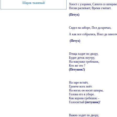
Шарик тканевый
Хвост с узорами,
Сапоги со шпорам
Песни распевает,
Время считает.
(Петух)
Сидел на заборе,
Пел да кричал,
А как все собрались,
Взял да замол
(Петух)
Птица ходит по двору,
Будит деток поутру,
На макушке гребешок,
Кто же это ?
(Петушок!)
На заре встаёт,
Громче всех поёт:
На ногах он носит шпоры,
Голова его в уборе.
Как корона гребешок –
Голосистый
(петушок)
!
Важно ходит по двору,