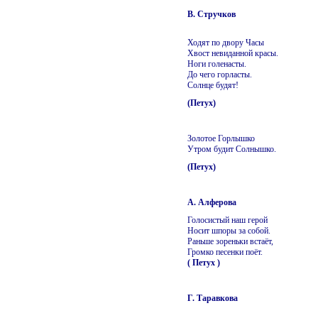
В. Стручков
Ходят по двору Часы
Хвост невиданной красы.
Ноги голенасты.
До чего горласты.
Солнце будят!
(Петух)
Золотое Горлышко
Утром будит Солнышко.
(Петух)
А. Алферова
Голосистый наш герой
Носит шпоры за собой.
Раньше зореньки встаёт,
Громко песенки поёт.
( Петух )
Г. Таравкова