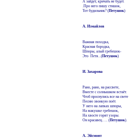
А зайдет, кричать не будет.
.Про него пишу стишок,
Тот будильник? (
Петушок
)
А. Измайлов
Важная походка,
Красная бородка,
Шпоры, алый гребешок-
Это Петя...(
Петушок
)
И. Захарова
Рано, рано, на рассвете,
Вместе с солнышком встаёт.
Чтоб проснулись все на свете
Песню звонкую поёт.
У него на лапках шпоры,
На макушке гребешок,
На хвосте горят узоры.
Он красавец….. (
Петушок
).
А. Эйсмонт