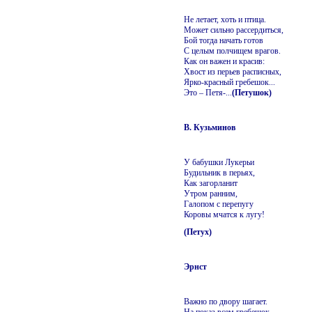
Не летает, хоть и птица.
Может сильно рассердиться,
Бой тогда начать готов
С целым полчищем врагов.
Как он важен и красив:
Хвост из перьев расписных,
Ярко-красный гребешок...
Это – Петя-...
(Петушок)
В. Кузьминов
У бабушки Лукерьи
Будильник в перьях,
Как загорланит
Утром ранним,
Галопом с перепугу
Коровы мчатся к лугу!
(Петух)
Эрнст
Важно по двору шагает.
На показ всем гребешок.