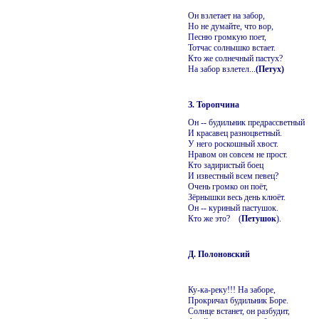
Он взлетает на забор,
Но не думайте, что вор,
Песню громкую поет,
Тотчас солнышко встает.
Кто же солнечный пастух?
На забор взлетел...
(Петух)
З. Торопчина
Он -- будильник предрассветный
И красавец разноцветный.
У него роскошный хвост.
Нравом он совсем не прост.
Кто задиристый боец
И известный всем певец?
Очень громко он поёт,
Зёрнышки весь день клюёт.
Он -- куриный пастушок.
Кто же это? (
Петушок
).
Д. Полоновский
Ку-ка-реку!!! На заборе,
Прокричал будильник Боре.
Солнце встанет, он разбудит,