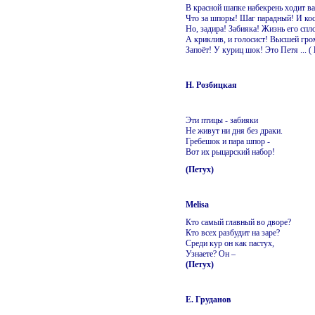
В красной шапке набекрень ходит в
Что за шпоры! Шаг парадный! И ко
Но, задира! Забияка! Жизнь его спл
А криклив, и голосист! Высшей гро
Запоёт! У куриц шок! Это Петя ... (
Н. Розбицкая
Эти птицы - забияки
Не живут ни дня без драки.
Гребешок и пара шпор -
Вот их рыцарский набор!
(Петух)
Melisa
Кто самый главный во дворе?
Кто всех разбудит на заре?
Среди кур он как пастух,
Узнаете? Он –
(Петух)
Е. Груданов