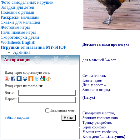
Фото самодельных игрушек
Загадки для детей
Поделки с детьми
Раскраски малышам
Сказки для малышей
Жестовые игры
Пальчиковые игры
Скороговорки детям
Worksheets English
Детские загадки про петуха:
Игрушки от магазина MY-SHOP
Админка
Авторизация
для малышей 3-4 лет
Вход через социальную сеть:
Сел на плетень.
Кличет день.
День у ворот –
Вход через
numama.ru
:
Зашагал в огород.
Логин:
(Петух)
Пароль:
Запомнить меня
Спозаранку я встаю,
Забыли пароль?
Звонким голосом пою.
Травку разгребаю,
Зёрна собираю.
У меня есть гребешок,
Кто я дети?……
(петушок)