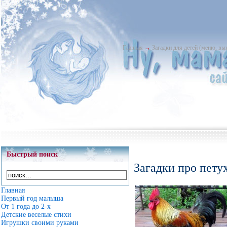
Главная
→
Загадки для детей (меню, в
Быстрый поиск
Загадки про пету
Главная
Первый год малыша
От 1 года до 2-х
Детские веселые стихи
Игрушки своими руками