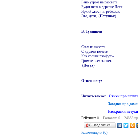
Рано утром на рассвете
Будит всех в деревне Петя:
Яркий хвост и гребешок,
Это, дети,..(
Петушок
).
В. Тунников
Спит на насесте
С курами вместе.
Как солнце взойдет –
Громче всех запоет.
(Петух)
Ответ: петух
Читать также:
Стихи про петуха
Загадки про дом
Раскраски петухи
Рейтинг:
0
Голосов:
0
24863 п
Поделиться…
Комментарии (0)