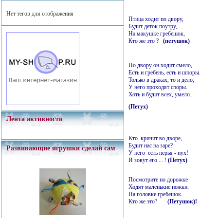
Нет тегов для отображения
Птица ходит по двору,
Будит деток поутру,
На макушке гребешок,
Кто же это ?
(петушок)
По двору он ходит смело,
Есть и гребень, есть и шпоры.
Только в драках, то и дело,
У него проходят споры.
Хоть и будит всех, умело.
(Петух)
Лента активности
Кто кричит во дворе,
Будит нас на заре?
Развивающие игрушки сделай сам
У него есть перья - пух!
И зовут его ... !
(Петух)
Посмотрите по дорожке
Ходят маленькие ножки.
На головке гребешок.
Кто же это?
(Петушок)!