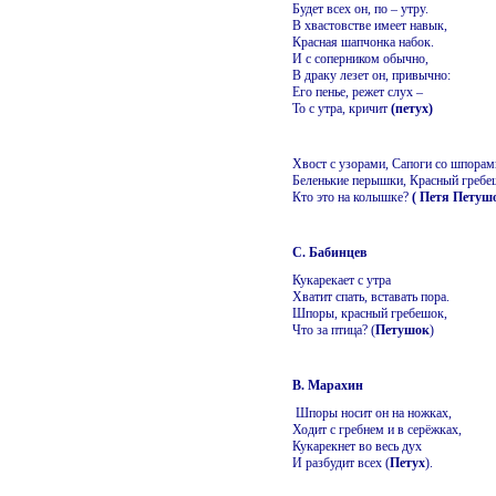
Будет всех он, по – утру.
В хвастовстве имеет навык,
Красная шапчонка набок.
И с соперником обычно,
В драку лезет он, привычно:
Его пенье, режет слух –
То с утра, кричит
(петух)
Хвост с узорами,
Сапоги со шпорам
Беленькие перышки,
Красный гребе
Кто это на колышке?
( Петя Петуш
С. Бабинцев
Кукарекает с утра
Хватит спать, вставать пора.
Шпоры, красный гребешок,
Что за птица? (
Петушок
)
В. Марахин
Шпоры носит он на ножках,
Ходит с гребнем и в серёжках,
Кукарекнет во весь дух
И разбудит всех (
Петух
).