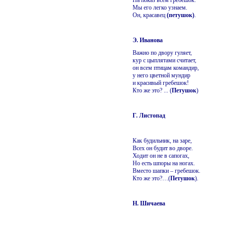
Мы его легко узнаем.
Он, красавец
(петушок)
.
Э. Иванова
Важно по двору гуляет,
кур с цыплятами считает,
он всем птицам командир,
у него цветной мундир
и красивый гребешок!
Кто же это? ... (
Петушок
)
Г. Листопад
Как будильник, на заре,
Всех он будит во дворе.
Ходит он не в сапогах,
Но есть шпоры на ногах.
Вместо шапки – гребешок.
Кто же это?…(
Петушок
).
Н. Шичаева