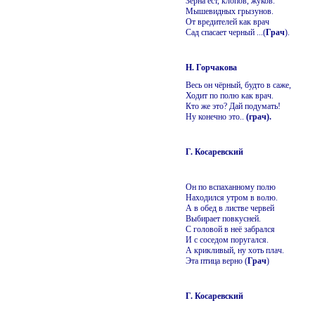
Зерна ест, клопов, жуков.
Мышевидных грызунов.
От вредителей как врач
Сад спасает черный ...(
Грач
).
Н. Горчакова
Весь он чёрный, будто в саже,
Ходит по полю как врач.
Кто же это? Дай подумать!
Ну конечно это..
(грач).
Г. Косаревский
Он по вспаханному полю
Находился утром в волю.
А в обед в листве червей
Выбирает повкусней.
С головой в неё забрался
И с соседом поругался.
А крикливый, ну хоть плач.
Эта птица верно (
Грач
)
Г. Косаревский