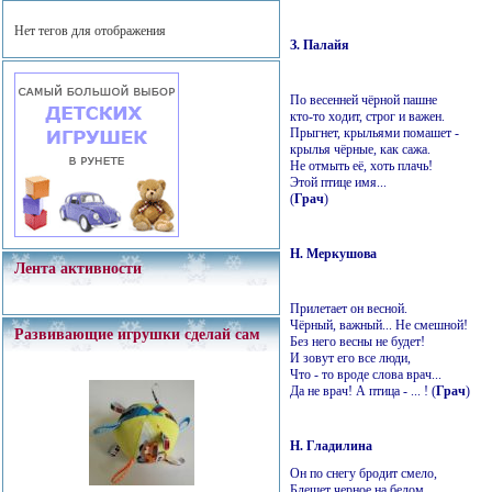
Нет тегов для отображения
З. Палайя
По весенней чёрной пашне
кто-то ходит, строг и важен.
Прыгнет, крыльями помашет -
крылья чёрные, как сажа.
Не отмыть её, хоть плачь!
Этой птице имя...
(
Грач
)
Н. Меркушова
Лента активности
Прилетает он весной.
Чёрный, важный... Не смешной!
Развивающие игрушки сделай сам
Без него весны не будет!
И зовут его все люди,
Что - то вроде слова врач...
Да не врач! А птица - ... ! (
Грач
)
Н. Гладилина
Он по снегу бродит смело,
Блещет черное на белом.