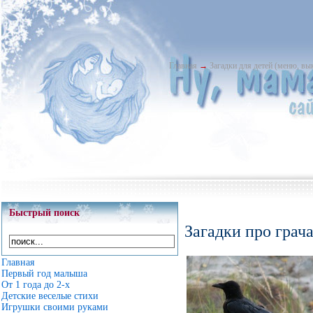
Главная
→
Загадки для детей (меню, в
Быстрый поиск
Загадки про грач
Главная
Первый год малыша
От 1 года до 2-х
Детские веселые стихи
Игрушки своими руками