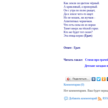
Как земля он цветом чёрный.
А крикливый, а проворный.
Он с утра по полю рыщет,
Да в земле чего-то ищет.
Но не мошек, ни жучков -
Аппетитных червячков.
Что есть силы их из норки
Тянет вверх на тёплой горке.
Кто же будет тот силач?
Эта птица верно (
Грач
)
Ответ: Грач
Читать также:
Стихи про грачей
Детские загадки 
Поделиться…
Комментарии (0)
Нет комментариев. Ваш будет перв
Добавить комментарий
RSS