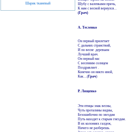
Шарик тканевый
Шубу с валенками прячь,
К нам с весной вернулся...
(Грач)
А. Тесленко
Он первый прилетает
С дальних странствий,
И по весне деревьям
Лучший врач.
Он первый нас
С весенним солнцем
Поздравляет .
Конечно он никто иной,
Как....(
Грач
)
Р. Лященко
Эти птицы знак весны,
Чуть проталины видны,
Безошибочно по звездам
Путь находят к старым гнездам.
В их колониях галдеж,
Ничего не разберешь.