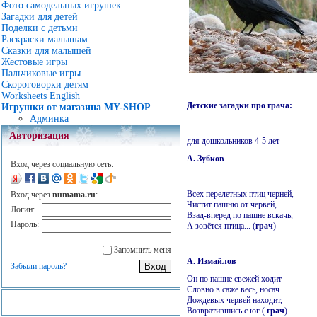
Фото самодельных игрушек
Загадки для детей
Поделки с детьми
Раскраски малышам
Сказки для малышей
Жестовые игры
Пальчиковые игры
Скороговорки детям
Worksheets English
Детские загадки про грача:
Игрушки от магазина MY-SHOP
Админка
Авторизация
для дошкольников 4-5 лет
А. Зубков
Вход через социальную сеть:
Всех перелетных птиц черней,
Вход через
numama.ru
:
Чистит пашню от червей,
Логин:
Взад-вперед по пашне вскачь,
Пароль:
А зовётся птица... (
грач
)
Запомнить меня
А. Измайлов
Забыли пароль?
Он по пашне свежей ходит
Словно в саже весь, носач
Дождевых червей находит,
Возвратившись с юг (
грач
).