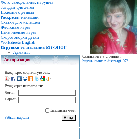
Фото самодельных игрушек
Загадки для детей
Поделки с детьми
Раскраски малышам
Сказки для малышей
Жестовые игры
Пальчиковые игры
Скороговорки детям
Worksheets English
Игрушки от магазина MY-SHOP
Админка
Ссылка на эту страницу:
Авторизация
http://numama.ru/users/tgi1976
Вход через социальную сеть:
Вход через
numama.ru
:
Логин:
Пароль:
Запомнить меня
Забыли пароль?