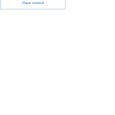
Шарик тканевый