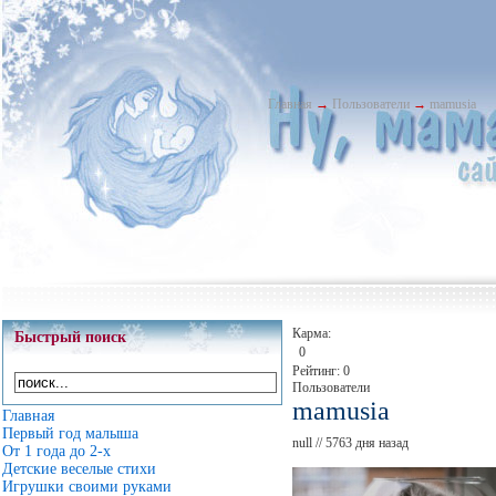
Главная
→
Пользователи
→
mamusia
Карма:
Быстрый поиск
0
Рейтинг: 0
Пользователи
mamusia
Главная
Первый год малыша
null
// 5763 дня назад
От 1 года до 2-х
Детские веселые стихи
Игрушки своими руками