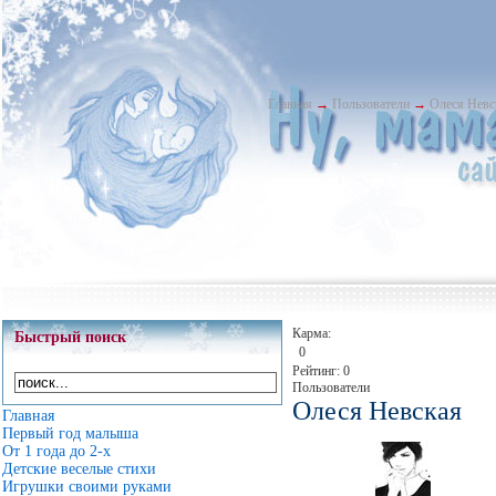
Главная
→
Пользователи
→
Олеся Невс
Карма:
Быстрый поиск
0
Рейтинг: 0
Пользователи
Олеся Невская
Главная
Первый год малыша
От 1 года до 2-х
Детские веселые стихи
Игрушки своими руками