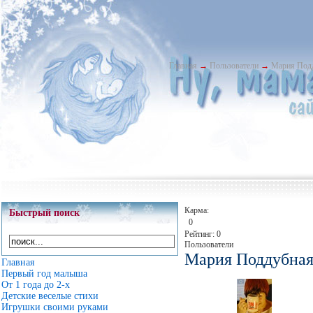
Главная
→
Пользователи
→
Мария Под
Карма:
Быстрый поиск
0
Рейтинг: 0
Пользователи
Мария Поддубна
Главная
Первый год малыша
От 1 года до 2-х
Детские веселые стихи
Игрушки своими руками