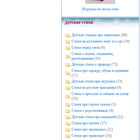
Игрушка из носка сова
Детские стихи
Детские стишки про животных
(99)
Стихи на кухонную тему и о еде
(34)
Стихи перед сном
(9)
Стихи о мытье, умывании,
расчесывании
(10)
Детские стихи о природе
(75)
Стихи про одежду, обувь и одевание
(17)
Детские стихи про игрушки
(13)
Стихи на русские праздники
(9)
Стихи о прогулке и забавах на улице
(33)
Стихи про героев сказок
(3)
Стихи о родственниках
(8)
Детские стихи про малышей
(22)
Стихи про птичек
(37)
Стихи про насекомых
(21)
Стихи про транспорт
(16)