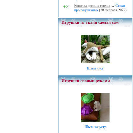
+2
↑
Копилка детских стихов
→
Стихи
про подснежник
(28 февраля 2022)
Игрушки из ткани сделай сам
Шьем лису
Игрушки своими руками
Шьем капусту