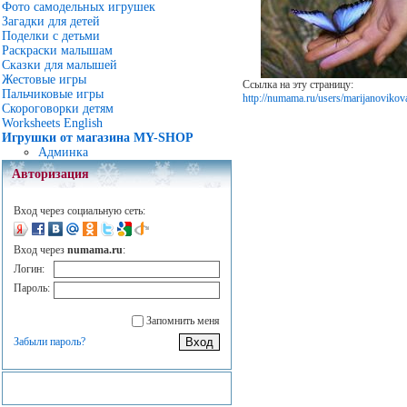
Фото самодельных игрушек
Загадки для детей
Поделки с детьми
Раскраски малышам
Сказки для малышей
Жестовые игры
Ссылка на эту страницу:
Пальчиковые игры
http://numama.ru/users/marijanovikova
Скороговорки детям
Worksheets English
Игрушки от магазина MY-SHOP
Админка
Авторизация
Вход через социальную сеть:
Вход через
numama.ru
:
Логин:
Пароль:
Запомнить меня
Забыли пароль?