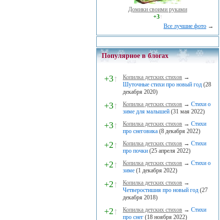
Домики своими руками
+3
↑
Все лучшие фото
→
Популярное в блогах
+3
↑
Копилка детских стихов
→
Шуточные стихи про новый год
(28
декабря 2020)
+3
↑
Копилка детских стихов
→
Стихи о
зиме для малышей
(31 мая 2022)
+3
↑
Копилка детских стихов
→
Стихи
про снеговика
(8 декабря 2022)
+2
↑
Копилка детских стихов
→
Стихи
про почки
(25 апреля 2022)
+2
↑
Копилка детских стихов
→
Стихи о
зиме
(1 декабря 2022)
+2
↑
Копилка детских стихов
→
Четверостишия про новый год
(27
декабря 2018)
+2
↑
Копилка детских стихов
→
Стихи
про снег
(18 ноября 2022)