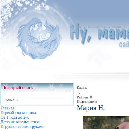
Главная
→
Пользователи
→
Мария Н.
Быстрый поиск
Карма:
0
Рейтинг: 0
Пользователи
Мария Н.
Главная
Первый год малыша
От 1 года до 2-х
Детские веселые стихи
Игрушки своими руками