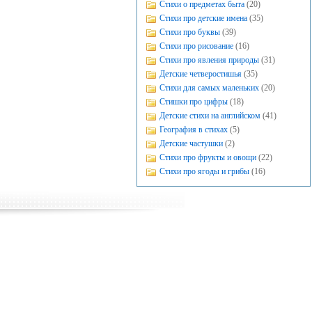
Стихи о предметах быта
(20)
Стихи про детские имена
(35)
Стихи про буквы
(39)
Стихи про рисование
(16)
Стихи про явления природы
(31)
Детские четверостишья
(35)
Стихи для самых маленьких
(20)
Стишки про цифры
(18)
Детские стихи на английском
(41)
География в стихах
(5)
Детские частушки
(2)
Стихи про фрукты и овощи
(22)
Стихи про ягоды и грибы
(16)