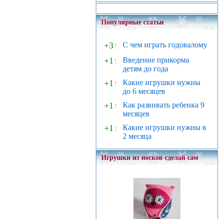
Популярные статьи
+3
↑
С чем играть годовалому
+1
↑
Введение прикорма
детям до года
+1
↑
Какие игрушки нужны
до 6 месяцев
+1
↑
Как развивать ребенка 9
месяцев
+1
↑
Какие игрушки нужны в
2 месяца
Игрушки из носков сделай сам