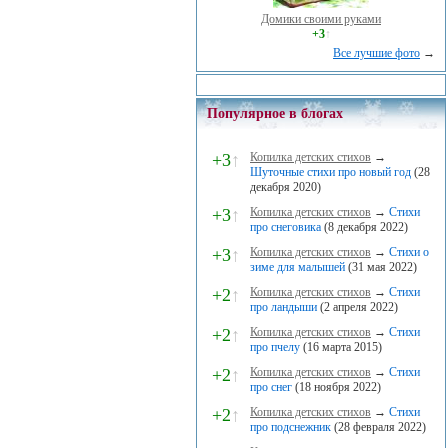
Домики своими руками
+3
↑
Все лучшие фото
→
Популярное в блогах
+3
↑
Копилка детских стихов
→
Шуточные стихи про новый год
(28
декабря 2020)
+3
↑
Копилка детских стихов
→
Стихи
про снеговика
(8 декабря 2022)
+3
↑
Копилка детских стихов
→
Стихи о
зиме для малышей
(31 мая 2022)
+2
↑
Копилка детских стихов
→
Стихи
про ландыши
(2 апреля 2022)
+2
↑
Копилка детских стихов
→
Стихи
про пчелу
(16 марта 2015)
+2
↑
Копилка детских стихов
→
Стихи
про снег
(18 ноября 2022)
+2
↑
Копилка детских стихов
→
Стихи
про подснежник
(28 февраля 2022)