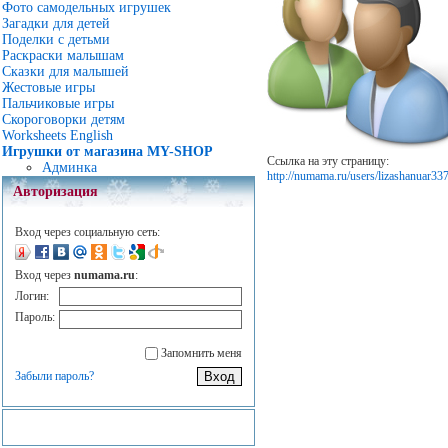
Фото самодельных игрушек
Загадки для детей
Поделки с детьми
Раскраски малышам
Сказки для малышей
Жестовые игры
Пальчиковые игры
Скороговорки детям
Worksheets English
Игрушки от магазина MY-SHOP
Ссылка на эту страницу:
Админка
http://numama.ru/users/lizashanuar33
Авторизация
Вход через социальную сеть:
Вход через
numama.ru
:
Логин:
Пароль:
Запомнить меня
Забыли пароль?