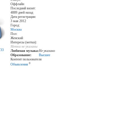
Оффлайн
Последний визит:
4889 дней назад
Дата регистрации:
3 мая 2012
Город:
Москва
Пол:
Женский
Интересы (метки):
Метки не указаны
733
Любимая музыка:
Не указано
Образование:
Высшее
Контент пользователя
0
Объявления