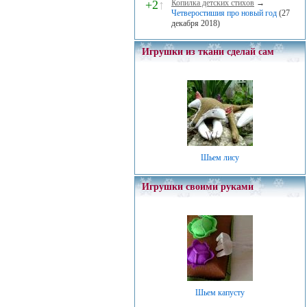
+2
↑
Копилка детских стихов
→
Четверостишия про новый год
(27
декабря 2018)
Игрушки из ткани сделай сам
Шьем лису
Игрушки своими руками
Шьем капусту