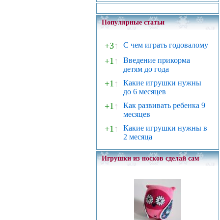
Популярные статьи
+3
↑
С чем играть годовалому
+1
↑
Введение прикорма
детям до года
+1
↑
Какие игрушки нужны
до 6 месяцев
+1
↑
Как развивать ребенка 9
месяцев
+1
↑
Какие игрушки нужны в
2 месяца
Игрушки из носков сделай сам