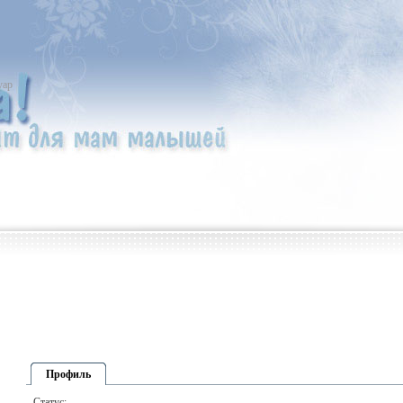
уар
Профиль
Статус: