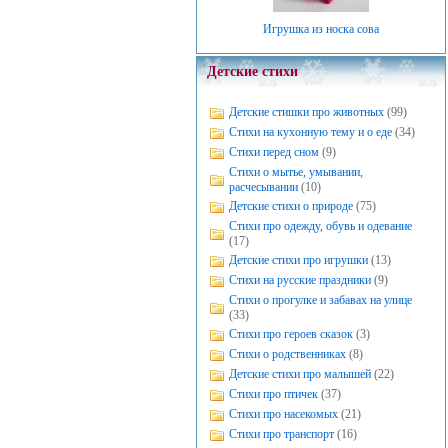
Игрушка из носка сова
Детские стихи
Детские стишки про животных
(99)
Стихи на кухонную тему и о еде
(34)
Стихи перед сном
(9)
Стихи о мытье, умывании,
расчесывании
(10)
Детские стихи о природе
(75)
Стихи про одежду, обувь и одевание
(17)
Детские стихи про игрушки
(13)
Стихи на русские праздники
(9)
Стихи о прогулке и забавах на улице
(33)
Стихи про героев сказок
(3)
Стихи о родственниках
(8)
Детские стихи про малышей
(22)
Стихи про птичек
(37)
Стихи про насекомых
(21)
Стихи про транспорт
(16)