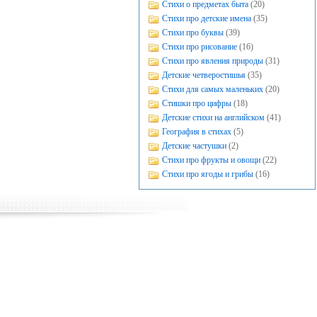
Стихи о предметах быта
(20)
Стихи про детские имена
(35)
Стихи про буквы
(39)
Стихи про рисование
(16)
Стихи про явления природы
(31)
Детские четверостишья
(35)
Стихи для самых маленьких
(20)
Стишки про цифры
(18)
Детские стихи на английском
(41)
География в стихах
(5)
Детские частушки
(2)
Стихи про фрукты и овощи
(22)
Стихи про ягоды и грибы
(16)