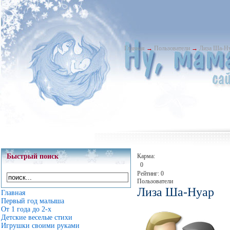
Главная
→
Пользователи
→
Лиза Ша-Н
Быстрый поиск
Карма:
0
Рейтинг: 0
Пользователи
Лиза Ша-Нуар
Главная
Первый год малыша
От 1 года до 2-х
Детские веселые стихи
Игрушки своими руками