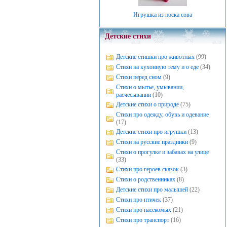
Игрушка из носка сова
Детские стихи
Детские стишки про животных
(99)
Стихи на кухонную тему и о еде
(34)
Стихи перед сном
(9)
Стихи о мытье, умывании,
расчесывании
(10)
Детские стихи о природе
(75)
Стихи про одежду, обувь и одевание
(17)
Детские стихи про игрушки
(13)
Стихи на русские праздники
(9)
Стихи о прогулке и забавах на улице
(33)
Стихи про героев сказок
(3)
Стихи о родственниках
(8)
Детские стихи про малышей
(22)
Стихи про птичек
(37)
Стихи про насекомых
(21)
Стихи про транспорт
(16)