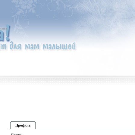
гова
Профиль
Статус: