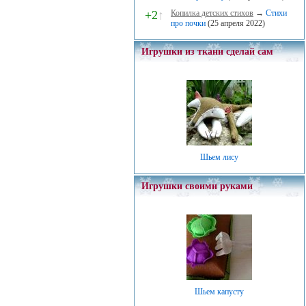
+2
↑
Копилка детских стихов
→
Стихи
про почки
(25 апреля 2022)
Игрушки из ткани сделай сам
Шьем лису
Игрушки своими руками
Шьем капусту