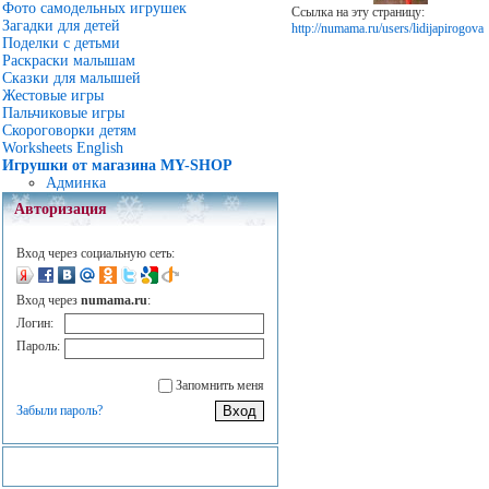
Фото самодельных игрушек
Ссылка на эту страницу:
Загадки для детей
http://numama.ru/users/lidijapirogova
Поделки с детьми
Раскраски малышам
Сказки для малышей
Жестовые игры
Пальчиковые игры
Скороговорки детям
Worksheets English
Игрушки от магазина MY-SHOP
Админка
Авторизация
Вход через социальную сеть:
Вход через
numama.ru
:
Логин:
Пароль:
Запомнить меня
Забыли пароль?