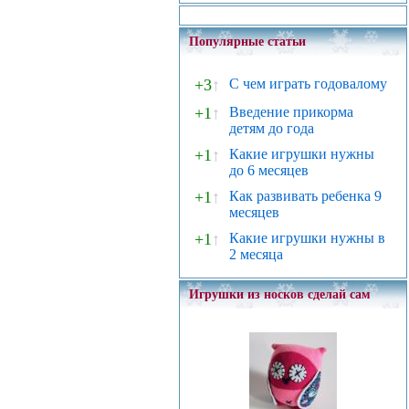
Популярные статьи
+3
↑
С чем играть годовалому
+1
↑
Введение прикорма
детям до года
+1
↑
Какие игрушки нужны
до 6 месяцев
+1
↑
Как развивать ребенка 9
месяцев
+1
↑
Какие игрушки нужны в
2 месяца
Игрушки из носков сделай сам