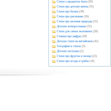
Стихи о предметах быта
(20)
Стихи про детские имена
(35)
Стихи про буквы
(39)
Стихи про рисование
(16)
Стихи про явления природы
(31)
Детские четверостишья
(35)
Стихи для самых маленьких
(20)
Стишки про цифры
(18)
Детские стихи на английском
(41)
География в стихах
(5)
Детские частушки
(2)
Стихи про фрукты и овощи
(22)
Стихи про ягоды и грибы
(16)