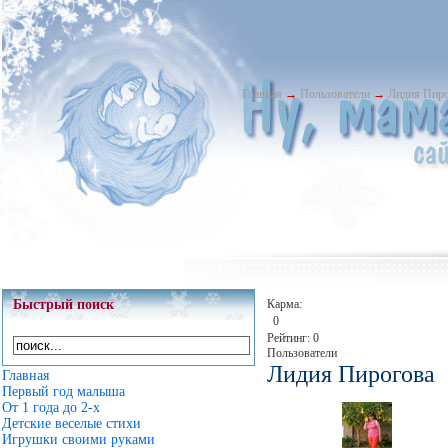
Главная
→
Пользователи
→
Лидия Пиро
Быстрый поиск
Карма:
0
Рейтинг: 0
Пользователи
Лидия Пирогова
Главная
Первый год малыша
От 1 года до 2-х
Детские веселые стихи
Игрушки своими руками