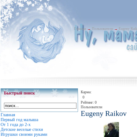
Главная
→
Пользователи
→
Eugeny Rai
Карма:
Быстрый поиск
0
Рейтинг: 0
Пользователи
Eugeny Raikov
Главная
Первый год малыша
От 1 года до 2-х
Детские веселые стихи
Игрушки своими руками