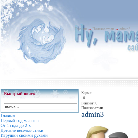
Главная
→
Пользователи
→
admin3
Карма:
Быстрый поиск
0
Рейтинг: 0
Пользователи
admin3
Главная
Первый год малыша
От 1 года до 2-х
Детские веселые стихи
Игрушки своими руками