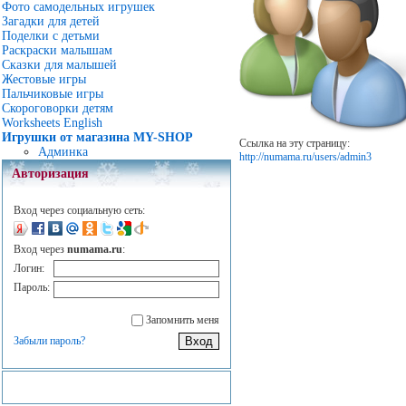
Фото самодельных игрушек
Загадки для детей
Поделки с детьми
Раскраски малышам
Сказки для малышей
Жестовые игры
Пальчиковые игры
Скороговорки детям
Worksheets English
Игрушки от магазина MY-SHOP
Ссылка на эту страницу:
Админка
http://numama.ru/users/admin3
Авторизация
Вход через социальную сеть:
Вход через
numama.ru
:
Логин:
Пароль:
Запомнить меня
Забыли пароль?