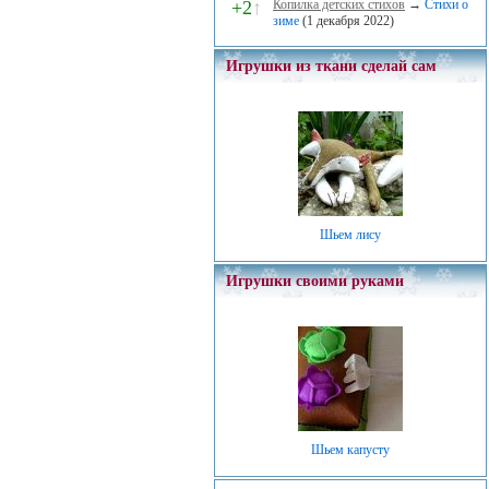
+2
↑
Копилка детских стихов
→
Стихи о
зиме
(1 декабря 2022)
Игрушки из ткани сделай сам
Шьем лису
Игрушки своими руками
Шьем капусту