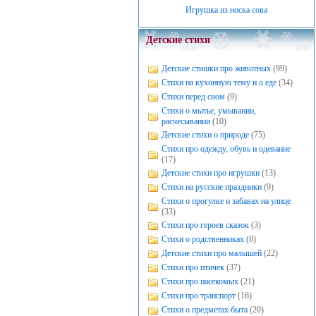
Игрушка из носка сова
Детские стихи
Детские стишки про животных
(99)
Стихи на кухонную тему и о еде
(34)
Стихи перед сном
(9)
Стихи о мытье, умывании,
расчесывании
(10)
Детские стихи о природе
(75)
Стихи про одежду, обувь и одевание
(17)
Детские стихи про игрушки
(13)
Стихи на русские праздники
(9)
Стихи о прогулке и забавах на улице
(33)
Стихи про героев сказок
(3)
Стихи о родственниках
(8)
Детские стихи про малышей
(22)
Стихи про птичек
(37)
Стихи про насекомых
(21)
Стихи про транспорт
(16)
Стихи о предметах быта
(20)