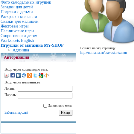
Фото самодельных игрушек
Загадки для детей
Поделки с детьми
Раскраски малышам
Сказки для малышей
Жестовые игры
Пальчиковые игры
Скороговорки детям
Worksheets English
Игрушки от магазина MY-SHOP
Ссылка на эту страницу:
Админка
http://numama.ru/users/abrisamur
Авторизация
Вход через социальную сеть:
Вход через
numama.ru
:
Логин:
Пароль:
Запомнить меня
Забыли пароль?