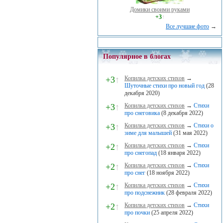
Домики своими руками
+3
↑
Все лучшие фото
→
Популярное в блогах
+3
↑
Копилка детских стихов
→
Шуточные стихи про новый год
(28
декабря 2020)
+3
↑
Копилка детских стихов
→
Стихи
про снеговика
(8 декабря 2022)
+3
↑
Копилка детских стихов
→
Стихи о
зиме для малышей
(31 мая 2022)
+2
↑
Копилка детских стихов
→
Стихи
про снегопад
(18 января 2022)
+2
↑
Копилка детских стихов
→
Стихи
про снег
(18 ноября 2022)
+2
↑
Копилка детских стихов
→
Стихи
про подснежник
(28 февраля 2022)
+2
↑
Копилка детских стихов
→
Стихи
про почки
(25 апреля 2022)