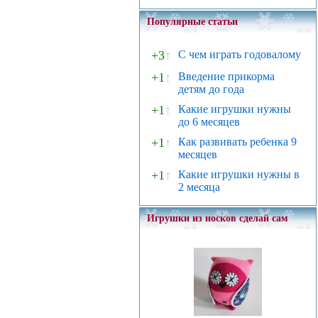
Популярные статьи
+3
↑
С чем играть годовалому
+1
↑
Введение прикорма
детям до года
+1
↑
Какие игрушки нужны
до 6 месяцев
+1
↑
Как развивать ребенка 9
месяцев
+1
↑
Какие игрушки нужны в
2 месяца
Игрушки из носков сделай сам