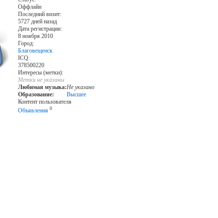
Оффлайн
Последний визит:
5727 дней назад
Дата регистрации:
8 ноября 2010
Город:
Благовещенск
ICQ:
378500220
Интересы (метки):
Метки не указаны
Любимая музыка:
Не указано
Образование:
Высшее
Контент пользователя
0
Объявления