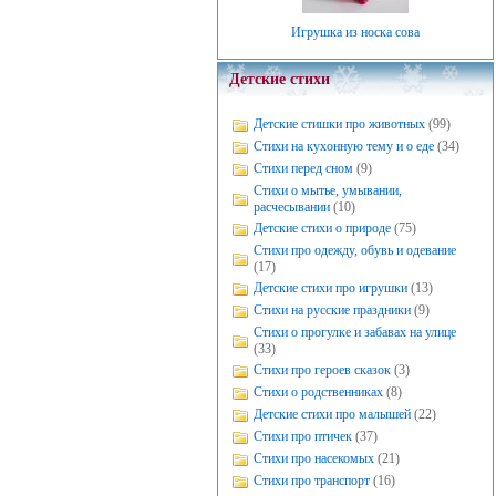
Игрушка из носка сова
Детские стихи
Детские стишки про животных
(99)
Стихи на кухонную тему и о еде
(34)
Стихи перед сном
(9)
Стихи о мытье, умывании,
расчесывании
(10)
Детские стихи о природе
(75)
Стихи про одежду, обувь и одевание
(17)
Детские стихи про игрушки
(13)
Стихи на русские праздники
(9)
Стихи о прогулке и забавах на улице
(33)
Стихи про героев сказок
(3)
Стихи о родственниках
(8)
Детские стихи про малышей
(22)
Стихи про птичек
(37)
Стихи про насекомых
(21)
Стихи про транспорт
(16)