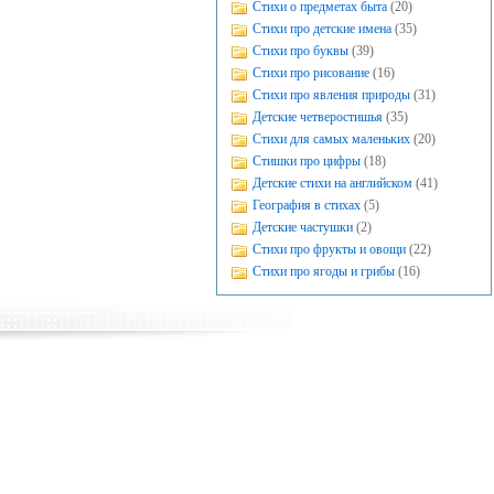
Стихи о предметах быта
(20)
Стихи про детские имена
(35)
Стихи про буквы
(39)
Стихи про рисование
(16)
Стихи про явления природы
(31)
Детские четверостишья
(35)
Стихи для самых маленьких
(20)
Стишки про цифры
(18)
Детские стихи на английском
(41)
География в стихах
(5)
Детские частушки
(2)
Стихи про фрукты и овощи
(22)
Стихи про ягоды и грибы
(16)