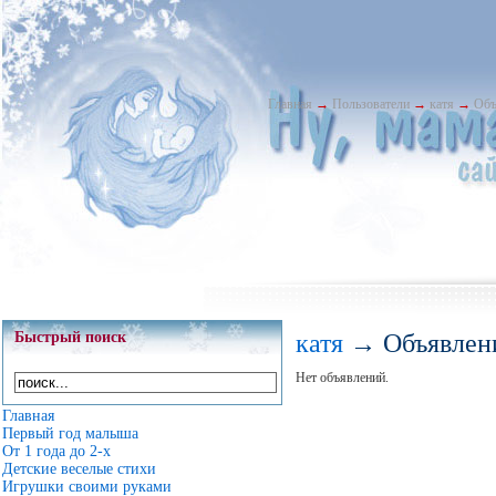
Главная
→
Пользователи
→
катя
→
Объ
Быстрый поиск
катя
→ Объявлен
Нет объявлений.
Главная
Первый год малыша
От 1 года до 2-х
Детские веселые стихи
Игрушки своими руками