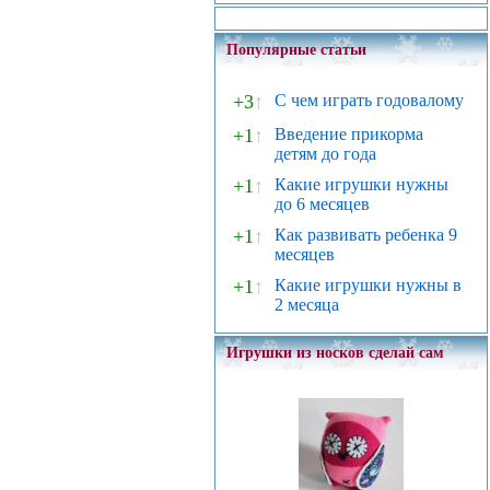
Популярные статьи
+3
↑
С чем играть годовалому
+1
↑
Введение прикорма
детям до года
+1
↑
Какие игрушки нужны
до 6 месяцев
+1
↑
Как развивать ребенка 9
месяцев
+1
↑
Какие игрушки нужны в
2 месяца
Игрушки из носков сделай сам