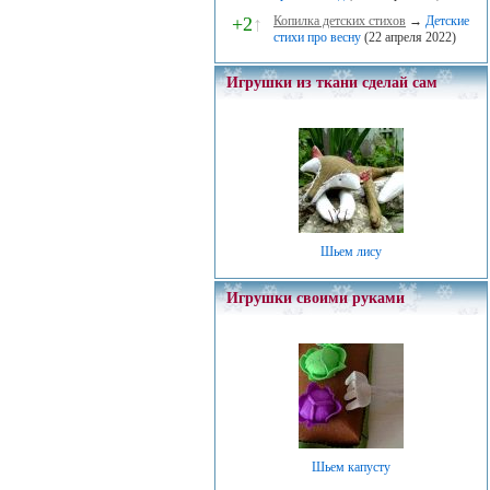
+2
↑
Копилка детских стихов
→
Детские
стихи про весну
(22 апреля 2022)
Игрушки из ткани сделай сам
Шьем лису
Игрушки своими руками
Шьем капусту