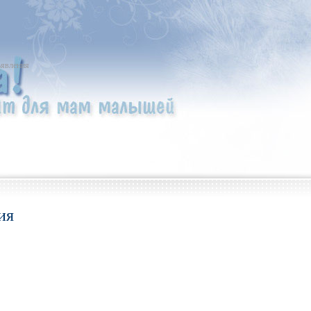
явления
ия