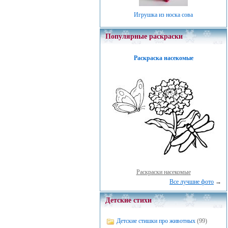
Игрушка из носка сова
Популярные раскраски
Раскраска насекомые
Раскраски насекомые
Все лучшие фото
→
Детские стихи
Детские стишки про животных
(99)