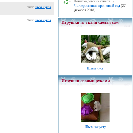
+2
↑
Копилка детских стихов
→
Четверостишия про новый год
(27
Теги:
шьем кукол
декабря 2018)
Теги:
шьем кукол
Игрушки из ткани сделай сам
Шьем лису
Игрушки своими руками
Шьем капусту