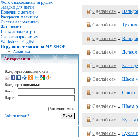
Фото самодельных игрушек
Загадки для детей
Сделай сам
Вальдо
→
Поделки с детьми
Раскраски малышам
Сказки для малышей
Сделай сам
Тряпич
→
Жестовые игры
Пальчиковые игры
Скороговорки детям
Сделай сам
Вальдо
→
Worksheets English
Игрушки от магазина MY-SHOP
Админка
Сделай сам
Делаем
→
Авторизация
Сделай сам
Как сде
→
Вход через социальную сеть:
Сделай сам
Шьем м
→
Вход через
numama.ru
:
Логин:
Сделай сам
Сшить 
→
Пароль:
Сделай сам
Шьем р
→
Запомнить меня
Забыли пароль?
Сделай сам
Куклы 
→
Сделай сам
Кукла 
→