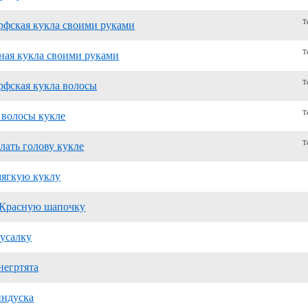
Т
рфская кукла своими руками
Т
ная кукла своими руками
Т
рфская кукла волосы
Т
 волосы кукле
Т
лать голову кукле
ягкую куклу
Красную шапочку
усалку
негртята
индуска