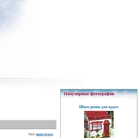
Популярные фотографии
Шьем домик для кукол
Теги:
шьем кукол