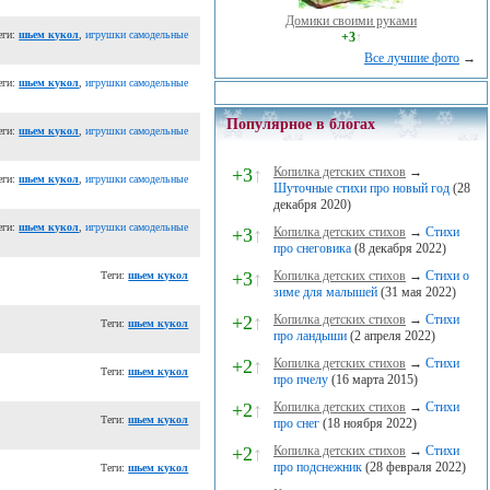
Домики своими руками
еги:
шьем кукол
,
игрушки самодельные
+3
↑
Все лучшие фото
→
еги:
шьем кукол
,
игрушки самодельные
Популярное в блогах
еги:
шьем кукол
,
игрушки самодельные
+3
↑
Копилка детских стихов
→
еги:
шьем кукол
,
игрушки самодельные
Шуточные стихи про новый год
(28
декабря 2020)
еги:
шьем кукол
,
игрушки самодельные
+3
↑
Копилка детских стихов
→
Стихи
про снеговика
(8 декабря 2022)
+3
↑
Копилка детских стихов
→
Стихи о
Теги:
шьем кукол
зиме для малышей
(31 мая 2022)
+2
↑
Копилка детских стихов
→
Стихи
Теги:
шьем кукол
про ландыши
(2 апреля 2022)
+2
↑
Копилка детских стихов
→
Стихи
Теги:
шьем кукол
про пчелу
(16 марта 2015)
+2
↑
Копилка детских стихов
→
Стихи
Теги:
шьем кукол
про снег
(18 ноября 2022)
+2
↑
Копилка детских стихов
→
Стихи
про подснежник
(28 февраля 2022)
Теги:
шьем кукол