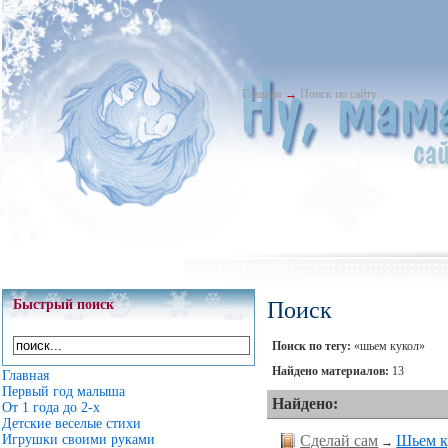
Главная
→
Поиск по сайту
Быстрый поиск
Поиск
Поиск по тегу:
«шьем кукол»
Найдено материалов:
13
Главная
Первый год малыша
Найдено:
От 1 года до 2-х
Детские веселые стихи
Игрушки своими руками
Сделай сам
Шьем к
→