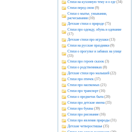
Стихи на кухонную тему и о еде
(34)
Стихи перед сном
(9)
Стихи о мытье, умывании,
расчесывании
(10)
Детские стихи о природе
(75)
Стихи про одежду, обувь и одевание
(17)
Детские стихи про игрушки
(13)
Стихи на русские праздники
(9)
Стихи о прогулке и забавах на улице
(33)
Стихи про героев сказок
(3)
Стихи о родственниках
(8)
Детские стихи про малышей
(22)
Стихи про птичек
(37)
Стихи про насекомых
(21)
Стихи про транспорт
(16)
Стихи о предметах быта
(20)
Стихи про детские имена
(35)
Стихи про буквы
(39)
Стихи про рисование
(16)
Стихи про явления природы
(31)
Детские четверостишья
(35)