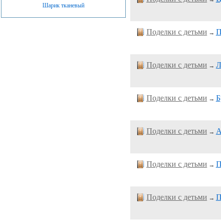
Шарик тканевый
Поделки с детьми
П
→
Поделки с детьми
Л
→
Поделки с детьми
Б
→
Поделки с детьми
А
→
Поделки с детьми
П
→
Поделки с детьми
П
→