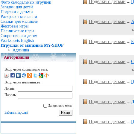
Поделки с детьми
Ц
→
Фото самодельных игрушек
Загадки для детей
Поделки с детьми
Раскраски малышам
Поделки с детьми
А
Сказки для малышей
→
Жестовые игры
Т
Пальчиковые игры
Скороговорки детям
Worksheets English
Поделки с детьми
Б
→
Игрушки от магазина MY-SHOP
Админка
Авторизация
Поделки с детьми
С
→
Вход через социальную сеть:
Т
Поделки с детьми
Ц
→
Вход через
numama.ru
:
Логин:
Пароль:
Поделки с детьми
Д
→
Запомнить меня
Забыли пароль?
Поделки с детьми
Ц
→