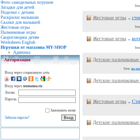
Фото самодельных игрушек
Тег
Загадки для детей
Поделки с детьми
Жестовые игры
сти
Раскраски малышам
→
Сказки для малышей
Тег
Жестовые игры
Пальчиковые игры
Скороговорки детям
Жестовые игры
кот
→
Worksheets English
Игрушки от магазина MY-SHOP
Тег
Админка
Детские пальчиковые
Авторизация
Теги:
на ра
Вход через социальную сеть:
Детские пальчиковые
Вход через
numama.ru
:
Логин:
Пароль:
Жестовые игры
Cти
→
Запомнить меня
Забыли пароль?
Детские пальчиковые