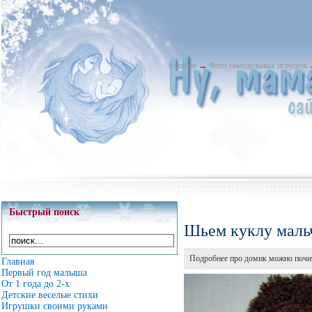
Главная
→
Фото самодельных игрушек
Быстрый поиск
Шьем куклу маль
Подробнее про домик можно почит
Главная
Первый год малыша
От 1 года до 2-х
Детские веселые стихи
Игрушки своими руками