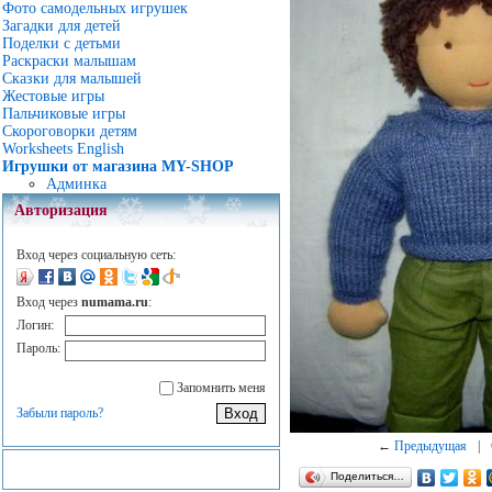
Фото самодельных игрушек
Загадки для детей
Поделки с детьми
Раскраски малышам
Сказки для малышей
Жестовые игры
Пальчиковые игры
Скороговорки детям
Worksheets English
Игрушки от магазина MY-SHOP
Админка
Авторизация
Вход через социальную сеть:
Вход через
numama.ru
:
Логин:
Пароль:
Запомнить меня
Забыли пароль?
←
Предыдущая
|
Поделиться…