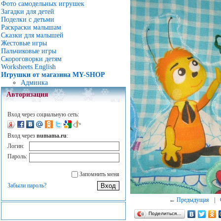
Фото самодельных игрушек
Загадки для детей
Поделки с детьми
Раскраски малышам
Сказки для малышей
Жестовые игры
Пальчиковые игры
Скороговорки детям
Worksheets English
Игрушки от магазина MY-SHOP
Админка
Авторизация
Вход через социальную сеть:
Вход через
numama.ru
:
Логин:
Пароль:
Запомнить меня
Забыли пароль?
←
Предыдущая
|
Поделиться…