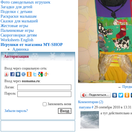
Фото самодельных игрушек
Загадки для детей
Поделки с детьми
Раскраски малышам
Сказки для малышей
Жестовые игры
Пальчиковые игры
Скороговорки детям
Worksheets English
Игрушки от магазина MY-SHOP
Админка
Авторизация
Вход через социальную сеть:
Вход через
numama.ru
:
←
Пред
Логин:
Пароль:
Поделиться…
Комментарии (2)
Запомнить меня
maryana
#
29 сентября 2010 в 13:31
Забыли пароль?
а тут действительно 