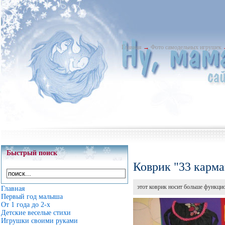
Главная
→
Фото самодельных игрушек
Быстрый поиск
Коврик "33 карма
этот коврик носит больше функци
Главная
Первый год малыша
От 1 года до 2-х
Детские веселые стихи
Игрушки своими руками