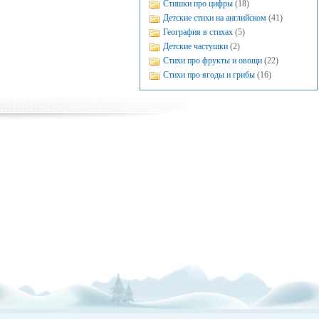
Стишки про цифры
(18)
Детские стихи на английском
(41)
География в стихах
(5)
Детские частушки
(2)
Стихи про фрукты и овощи
(22)
Стихи про ягоды и грибы
(16)