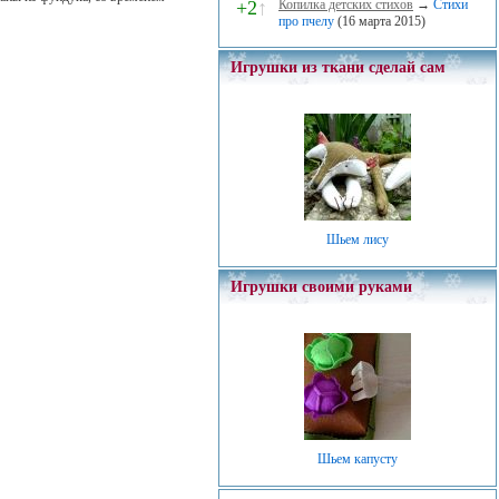
+2
↑
Копилка детских стихов
→
Стихи
про пчелу
(16 марта 2015)
Игрушки из ткани сделай сам
Шьем лису
Игрушки своими руками
Шьем капусту