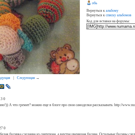
обь
Вернуться к
альбому
Вернуться к
списку альбомов
Код для вставки на форумы:
ыдущая
|
Следующая
→
13
0
но!)) А что гремит? можно еще в блоге про свои самоделки рассказывать: http://www.nu
27
0
 белая бусинка сделанна из синтепона, а внутри цвенящая бусина. Остальные бусины сде