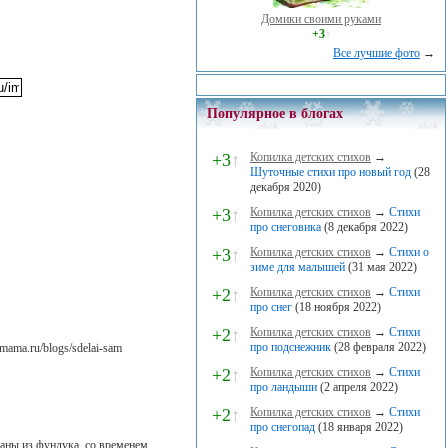
Домики своими руками
+3
↑
Все лучшие фото
→
Популярное в блогах
+3
↑
Копилка детских стихов
→
Шуточные стихи про новый год
(28
декабря 2020)
+3
↑
Копилка детских стихов
→
Стихи
про снеговика
(8 декабря 2022)
+3
↑
Копилка детских стихов
→
Стихи о
зиме для малышей
(31 мая 2022)
+2
↑
Копилка детских стихов
→
Стихи
про снег
(18 ноября 2022)
+2
↑
Копилка детских стихов
→
Стихи
про подснежник
(28 февраля 2022)
mama.ru/blogs/sdelai-sam
+2
↑
Копилка детских стихов
→
Стихи
про ландыши
(2 апреля 2022)
+2
↑
Копилка детских стихов
→
Стихи
про снегопад
(18 января 2022)
ланы из фундука, со временем