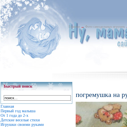
Главная
→
Фото самодельных игрушек
Быстрый поиск
погремушка на р
Главная
Первый год малыша
От 1 года до 2-х
Детские веселые стихи
Игрушки своими руками