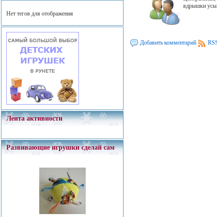
ядрышки усых
Нет тегов для отображения
Добавить комментарий
RSS
Лента активности
Развивающие игрушки сделай сам