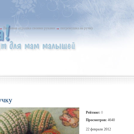
→
Вязанная игрушка своими руками
→
погремушка на ручку
учку
Рейтинг:
0
Просмотров:
4640
22 февраля 2012