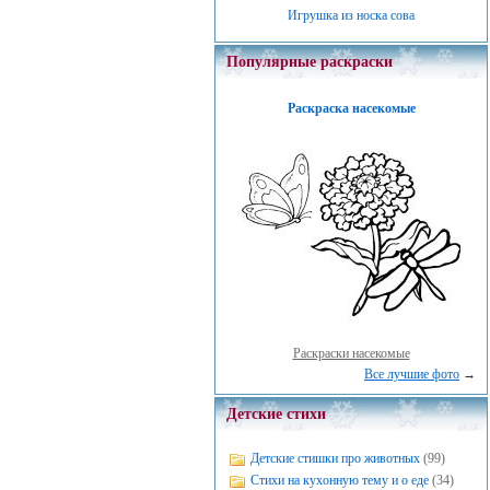
Игрушка из носка сова
Популярные раскраски
Раскраска насекомые
Раскраски насекомые
Все лучшие фото
→
Детские стихи
Детские стишки про животных
(99)
Стихи на кухонную тему и о еде
(34)