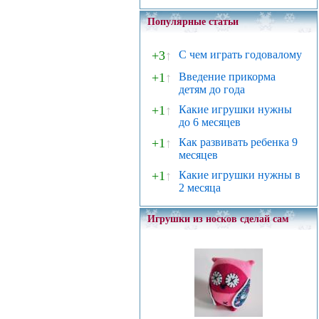
Популярные статьи
+3
↑
С чем играть годовалому
+1
↑
Введение прикорма
детям до года
+1
↑
Какие игрушки нужны
до 6 месяцев
+1
↑
Как развивать ребенка 9
месяцев
+1
↑
Какие игрушки нужны в
2 месяца
Игрушки из носков сделай сам