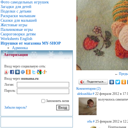
Фото самодельных игрушек
Загадки для детей
Поделки с детьми
Раскраски малышам
Сказки для малышей
Жестовые игры
Пальчиковые игры
Скороговорки детям
Worksheets English
Игрушки от магазина MY-SHOP
Админка
Авторизация
Вход через социальную сеть:
←
Пред
Вход через
numama.ru
:
Поделиться…
Логин:
Комментарии (2)
Пароль:
aleksashka
#
22 февраля 2012 в 17:
получилось симпатич
Запомнить меня
Забыли пароль?
обь
#
25 февраля 2012 в 12:
Центральная,