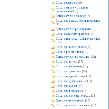
Стихи перед сном
(9)
Стихи о мытье, умывании,
расчесывании
(10)
Детские стихи о природе
(75)
Стихи про одежду, обувь и одевание
(17)
Детские стихи про игрушки
(13)
Стихи на русские праздники
(9)
Стихи о прогулке и забавах на улице
(33)
Стихи про героев сказок
(3)
Стихи о родственниках
(8)
Детские стихи про малышей
(22)
Стихи про птичек
(37)
Стихи про насекомых
(21)
Стихи про транспорт
(16)
Стихи о предметах быта
(20)
Стихи про детские имена
(35)
Стихи про буквы
(39)
Стихи про рисование
(16)
Стихи про явления природы
(31)
Детские четверостишья
(35)
Стихи для самых маленьких
(20)