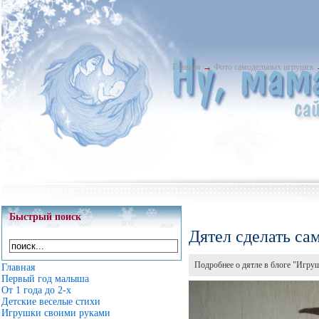
Главная
→
Фото самодельных игрушек
Быстрый поиск
Дятел сделать са
Подробнее о дятле в блоге "Игру
Главная
Первый год малыша
От 1 года до 2-х
Детские веселые стихи
Игрушки своими руками