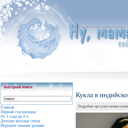
Главная
→
Фото самодельных игрушек
Быстрый поиск
Кукла в индийско
Подробнее про кукол можно почит
Главная
Первый год малыша
От 1 года до 2-х
Детские веселые стихи
Игрушки своими руками