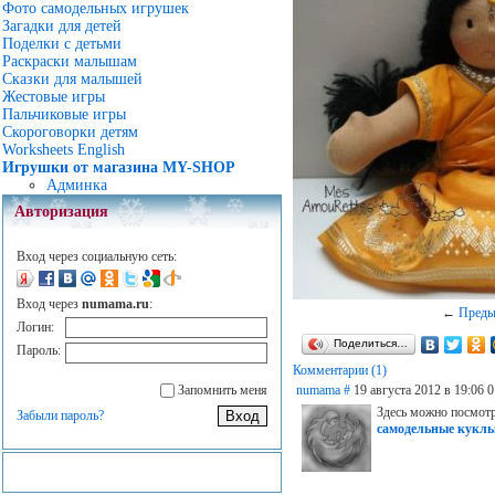
Фото самодельных игрушек
Загадки для детей
Поделки с детьми
Раскраски малышам
Сказки для малышей
Жестовые игры
Пальчиковые игры
Скороговорки детям
Worksheets English
Игрушки от магазина MY-SHOP
Админка
Авторизация
Вход через социальную сеть:
Вход через
numama.ru
:
←
Пред
Логин:
Поделиться…
Пароль:
Комментарии (1)
Запомнить меня
numama
#
19 августа 2012 в 19:06
0
Здесь можно посмот
Забыли пароль?
самодельные кукл