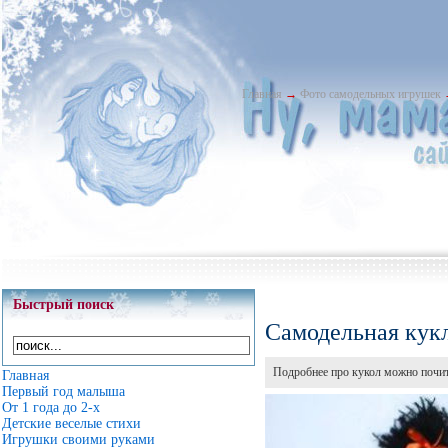
Главная
→
Фото самодельных игрушек
Быстрый поиск
Самодельная кук
Подробнее про кукол можно почит
Главная
Первый год малыша
От 1 года до 2-х
Детские веселые стихи
Игрушки своими руками