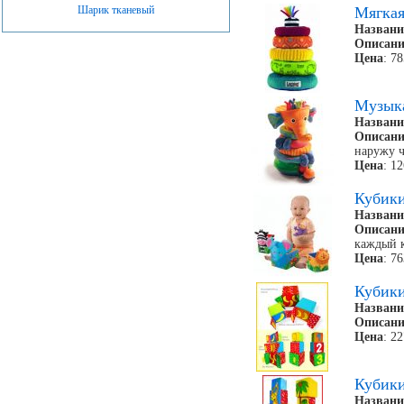
Шарик тканевый
Мягкая
Названи
Описани
Цена
: 7
Музык
Названи
Описани
наружу ч
Цена
: 1
Кубик
Названи
Описани
каждый 
Цена
: 7
Кубик
Названи
Описани
Цена
: 2
Кубик
Названи