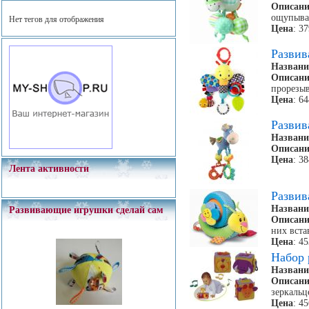
Описани
ощупыва
Нет тегов для отображения
Цена
: 3
Разви
Названи
Описани
прорезыв
Цена
: 6
Разви
Названи
Описани
Цена
: 3
Лента активности
Разви
Названи
Развивающие игрушки сделай сам
Описани
них вста
Цена
: 4
Набор 
Названи
Описани
зеркальц
Цена
: 4