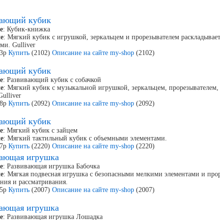
вающий кубик
е
: Кубик-книжка
е
: Мягкий кубик с игрушкой, зеркальцем и прорезывателем раскладывае
ми. Gulliver
63р
Купить
(2102)
Описание на сайте my-shop
(2102)
вающий кубик
е
: Развивающий кубик с собачкой
е
: Мягкий кубик с музыкальной игрушкой, зеркальцем, прорезывателем
Gulliver
28р
Купить
(2092)
Описание на сайте my-shop
(2092)
вающий кубик
е
: Мягкий кубик с зайцем
е
: Мягкий тактильный кубик с объемными элементами.
07р
Купить
(2220)
Описание на сайте my-shop
(2220)
вающая игрушка
е
: Развивающая игрушка Бабочка
е
: Мягкая подвесная игрушка с безопасными мелкими элементами и прор
ния и рассматривания.
05р
Купить
(2007)
Описание на сайте my-shop
(2007)
вающая игрушка
е
: Развивающая игрушка Лошадка