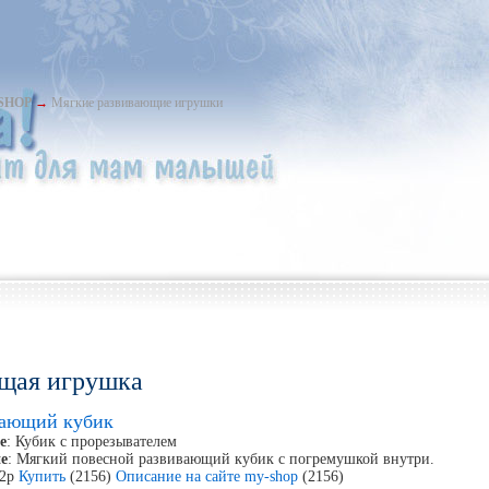
-SHOP
→
Мягкие развивающие игрушки
щая игрушка
вающий кубик
е
: Кубик с прорезывателем
е
: Мягкий повесной развивающий кубик с погремушкой внутри.
42р
Купить
(2156)
Описание на сайте my-shop
(2156)