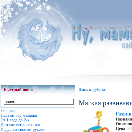
Главная
→
Игрушки от магазина MY
Быстрый поиск
Поиск по рубрике
Мягкая развиваю
Главная
Разви
Первый год малыша
Названи
От 1 года до 2-х
Описани
Детские веселые стихи
Цена
: 3
Игрушки своими руками