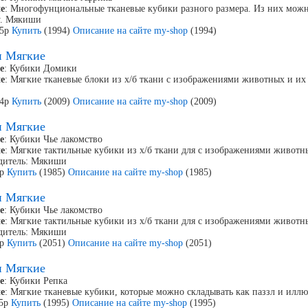
е
: Многофунциональные тканевые кубики разного размера. Из них можн
у. Мякиши
55р
Купить
(1994)
Описание на сайте my-shop
(1994)
и Мягкие
е
: Кубики Домики
е
: Мягкие тканевые блоки из х/б ткани с изображениями животных и их
94р
Купить
(2009)
Описание на сайте my-shop
(2009)
и Мягкие
е
: Кубики Чье лакомство
е
: Мягкие тактильные кубики из х/б ткани для с изображениями животны
дитель: Мякиши
7р
Купить
(1985)
Описание на сайте my-shop
(1985)
и Мягкие
е
: Кубики Чье лакомство
е
: Мягкие тактильные кубики из х/б ткани для с изображениями животн
дитель: Мякиши
7р
Купить
(2051)
Описание на сайте my-shop
(2051)
и Мягкие
е
: Кубики Репка
е
: Мягкие тканевые кубики, которые можно складывать как паззл и иллю
15р
Купить
(1995)
Описание на сайте my-shop
(1995)