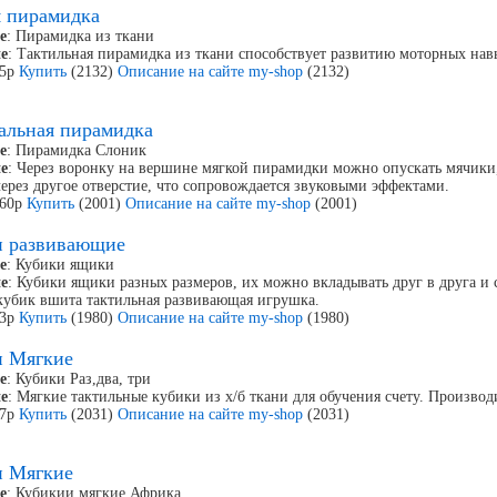
 пирамидка
е
: Пирамидка из ткани
е
: Тактильная пирамидка из ткани способствует развитию моторных нав
85р
Купить
(2132)
Описание на сайте my-shop
(2132)
альная пирамидка
е
: Пирамидка Слоник
е
: Через воронку на вершине мягкой пирамидки можно опускать мячики
ерез другое отверстие, что сопровождается звуковыми эффектами.
260р
Купить
(2001)
Описание на сайте my-shop
(2001)
и развивающие
е
: Кубики ящики
е
: Кубики ящики разных размеров, их можно вкладывать друг в друга и 
кубик вшита тактильная развивающая игрушка.
63р
Купить
(1980)
Описание на сайте my-shop
(1980)
и Мягкие
е
: Кубики Раз,два, три
е
: Мягкие тактильные кубики из х/б ткани для обучения счету. Произво
27р
Купить
(2031)
Описание на сайте my-shop
(2031)
и Мягкие
е
: Кубикии мягкие Африка