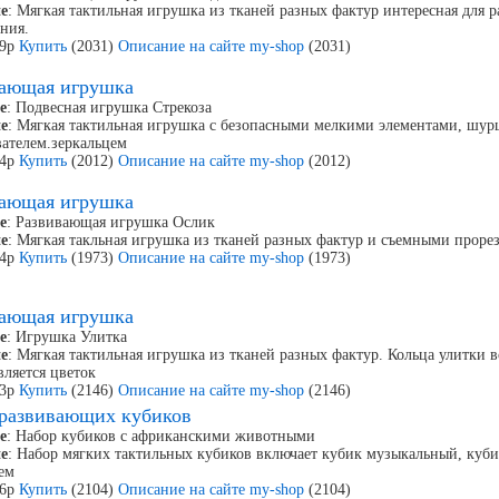
е
: Мягкая тактильная игрушка из тканей разных фактур интересная для 
ния.
79р
Купить
(2031)
Описание на сайте my-shop
(2031)
вающая игрушка
е
: Подвесная игрушка Стрекоза
е
: Мягкая тактильная игрушка с безопасными мелкими элементами, ш
ателем.зеркальцем
44р
Купить
(2012)
Описание на сайте my-shop
(2012)
вающая игрушка
е
: Развивающая игрушка Ослик
е
: Мягкая такльная игрушка из тканей разных фактур и съемными проре
84р
Купить
(1973)
Описание на сайте my-shop
(1973)
вающая игрушка
е
: Игрушка Улитка
е
: Мягкая тактильная игрушка из тканей разных фактур. Кольца улитки в
вляется цветок
53р
Купить
(2146)
Описание на сайте my-shop
(2146)
развивающих кубиков
е
: Набор кубиков с африканскими животными
е
: Набор мягких тактильных кубиков включает кубик музыкальный, куб
ем
56р
Купить
(2104)
Описание на сайте my-shop
(2104)