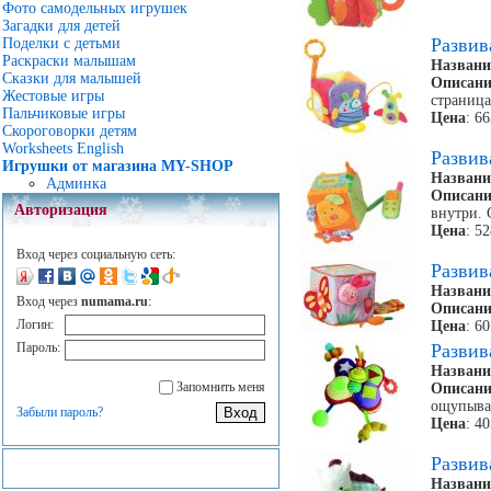
Фото самодельных игрушек
Загадки для детей
Разви
Поделки с детьми
Раскраски малышам
Названи
Сказки для малышей
Описани
Жестовые игры
страница
Пальчиковые игры
Цена
: 6
Скороговорки детям
Worksheets English
Разви
Игрушки от магазина MY-SHOP
Названи
Админка
Описани
Авторизация
внутри. 
Цена
: 5
Вход через социальную сеть:
Разви
Названи
Вход через
numama.ru
:
Описани
Логин:
Цена
: 6
Пароль:
Разви
Названи
Запомнить меня
Описани
ощупыва
Забыли пароль?
Цена
: 4
Разви
Названи