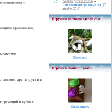
+2
↑
Копилка детских стихов
→
рассматривания и
Четверостишия про новый год
(27
декабря 2018)
Игрушки из ткани сделай сам
уршащими крылышками,
зывателями
Шьем лису
Игрушки своими руками
ставляются друг в друга и в
ик гремящий и кубик с
Шьем капусту