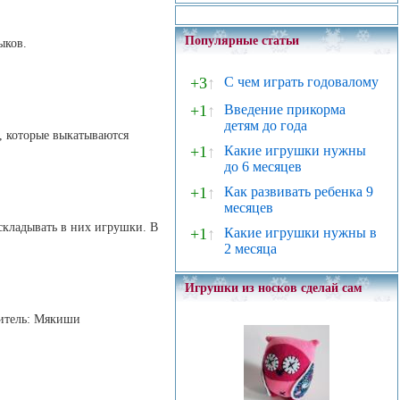
Популярные статьи
ыков.
+3
↑
С чем играть годовалому
+1
↑
Введение прикорма
детям до года
, которые выкатываются
+1
↑
Какие игрушки нужны
до 6 месяцев
+1
↑
Как развивать ребенка 9
месяцев
складывать в них игрушки. В
+1
↑
Какие игрушки нужны в
2 месяца
Игрушки из носков сделай сам
дитель: Мякиши