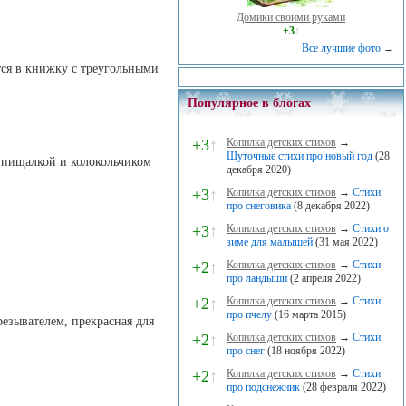
Домики своими руками
+3
↑
Все лучшие фото
→
тся в книжку с треугольными
Популярное в блогах
+3
↑
Копилка детских стихов
→
Шуточные стихи про новый год
(28
, пищалкой и колокольчиком
декабря 2020)
+3
↑
Копилка детских стихов
→
Стихи
про снеговика
(8 декабря 2022)
+3
↑
Копилка детских стихов
→
Стихи о
зиме для малышей
(31 мая 2022)
+2
↑
Копилка детских стихов
→
Стихи
про ландыши
(2 апреля 2022)
+2
↑
Копилка детских стихов
→
Стихи
про пчелу
(16 марта 2015)
езывателем, прекрасная для
+2
↑
Копилка детских стихов
→
Стихи
про снег
(18 ноября 2022)
+2
↑
Копилка детских стихов
→
Стихи
про подснежник
(28 февраля 2022)