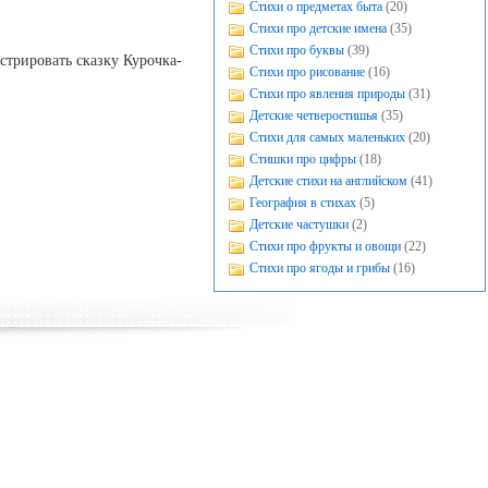
Стихи о предметах быта
(20)
Стихи про детские имена
(35)
Стихи про буквы
(39)
стрировать сказку Курочка-
Стихи про рисование
(16)
Стихи про явления природы
(31)
Детские четверостишья
(35)
Стихи для самых маленьких
(20)
Стишки про цифры
(18)
Детские стихи на английском
(41)
География в стихах
(5)
Детские частушки
(2)
Стихи про фрукты и овощи
(22)
Стихи про ягоды и грибы
(16)