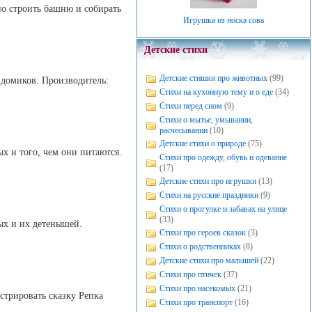
о строить башню и собирать
Игрушка из носка сова
Детские стихи
Детские стишки про животных
(99)
 домиков. Производитель:
Стихи на кухонную тему и о еде
(34)
Стихи перед сном
(9)
Стихи о мытье, умывании,
расчесывании
(10)
Детские стихи о природе
(75)
х и того, чем они питаются.
Стихи про одежду, обувь и одевание
(17)
Детские стихи про игрушки
(13)
Стихи на русские праздники
(9)
Стихи о прогулке и забавах на улице
(33)
ых и их детенышей.
Стихи про героев сказок
(3)
Стихи о родственниках
(8)
Детские стихи про малышей
(22)
Стихи про птичек
(37)
Стихи про насекомых
(21)
стрировать сказку Репка
Стихи про транспорт
(16)