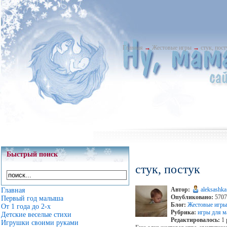
Главная
→
Жестовые игры
→
стук, пост
Быстрый поиск
стук, постук
Автор:
aleksashka
Главная
Опубликовано:
5707 
Первый год малыша
Блог:
Жестовые игр
От 1 года до 2-х
Рубрика:
игры для м
Детские веселые стихи
Редактировалось:
1 
Игрушки своими руками