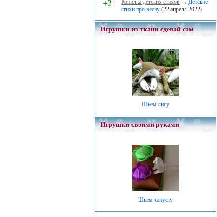
+2
↑
Копилка детских стихов
→
Детские
стихи про весну
(22 апреля 2022)
Игрушки из ткани сделай сам
Шьем лису
Игрушки своими руками
Шьем капусту