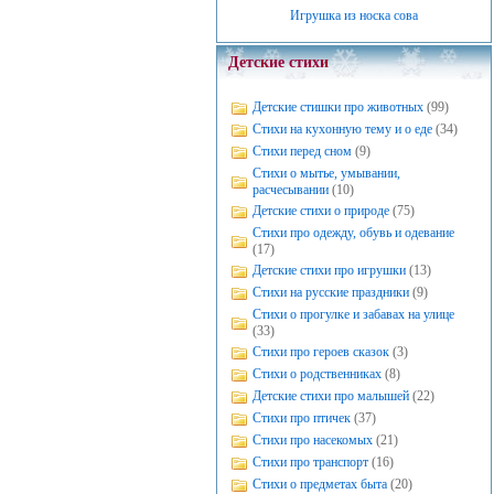
Игрушка из носка сова
Детские стихи
Детские стишки про животных
(99)
Стихи на кухонную тему и о еде
(34)
Стихи перед сном
(9)
Стихи о мытье, умывании,
расчесывании
(10)
Детские стихи о природе
(75)
Стихи про одежду, обувь и одевание
(17)
Детские стихи про игрушки
(13)
Стихи на русские праздники
(9)
Стихи о прогулке и забавах на улице
(33)
Стихи про героев сказок
(3)
Стихи о родственниках
(8)
Детские стихи про малышей
(22)
Стихи про птичек
(37)
Стихи про насекомых
(21)
Стихи про транспорт
(16)
Стихи о предметах быта
(20)