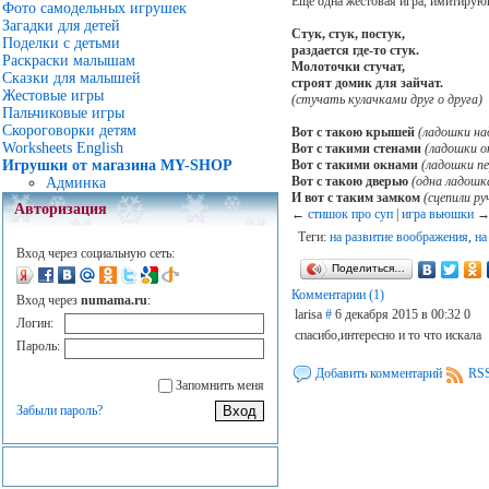
Еще одна жестовая игра, имитирую
Фото самодельных игрушек
Загадки для детей
Стук, стук, постук,
Поделки с детьми
раздается где-то стук.
Раскраски малышам
Молоточки стучат,
Сказки для малышей
строят домик для зайчат.
Жестовые игры
(стучать кулачками друг о друга)
Пальчиковые игры
Скороговорки детям
Вот с такою крышей
(ладошки над
Worksheets English
Вот с такими стенами
(ладошки о
Игрушки от магазина MY-SHOP
Вот с такими окнами
(ладошки пе
Вот с такою дверью
(одна ладошк
Админка
И вот с таким замком
(сцепили ру
Авторизация
←
стишок про суп
|
игра вьюшки
Теги:
на развитие воображения
,
на
Вход через социальную сеть:
Поделиться…
Комментарии (1)
Вход через
numama.ru
:
larisa
#
6 декабря 2015 в 00:32
0
Логин:
спасибо,интересно и то что искала
Пароль:
Добавить комментарий
RSS
Запомнить меня
Забыли пароль?