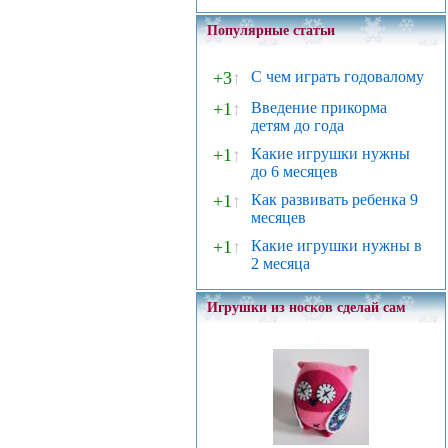
Популярные статьи
+3
↑
С чем играть годовалому
+1
↑
Введение прикорма
детям до года
+1
↑
Какие игрушки нужны
до 6 месяцев
+1
↑
Как развивать ребенка 9
месяцев
+1
↑
Какие игрушки нужны в
2 месяца
Игрушки из носков сделай сам