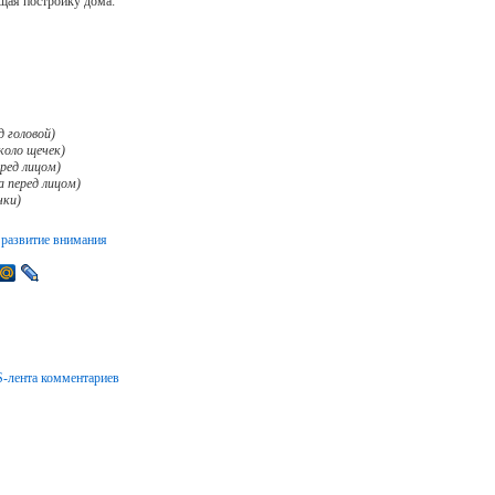
щая постройку дома:
 головой)
коло щечек)
ред лицом)
а перед лицом)
чки)
→
 развитие внимания
-лента комментариев